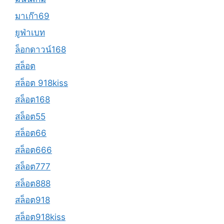
มาเก๊า69
ยูฟ่าเบท
ล็อกดาวน์168
สล็อต
สล็อต 918kiss
สล็อต168
สล็อต55
สล็อต66
สล็อต666
สล็อต777
สล็อต888
สล็อต918
สล็อต918kiss