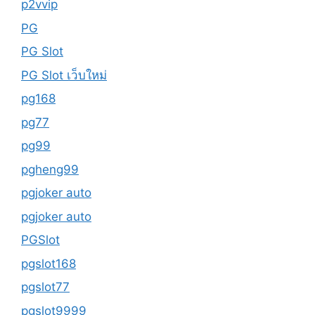
p2vvip
PG
PG Slot
PG Slot เว็บใหม่
pg168
pg77
pg99
pgheng99
pgjoker auto
pgjoker auto
PGSlot
pgslot168
pgslot77
pgslot9999