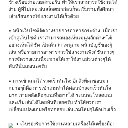
ข้างเรียบง่ายเลยล่ะขอรับ ทำให้เราสามารถใช้งานได้
ง่าย ผู้ที่ไม่เคยเล่นสล็อตมาก่อนก็จะเริ่มรวมทั้งศึกษา
เล่าเรียนการใช้แรงงานได้เร็วด้วย
• หน้าเว็บไซต์จัดวางรายการอาหารกระจ่าง: เมื่อเรา
เข้าสู่เว็บไซต์ เราสามารถมองเห็นเมนูหลักต่างๆได้
อย่างเห็นได้ชัด เป็นต้นว่า เมนูเกม หน้าบัญชีของผู้
เล่น หรือรายการอาหารการใช้แรงงานฟังก์ชันต่างๆ
การจัดวางแบบนี้จะช่วยให้เราใช้งานส่วนต่างๆได้
ทันทีนั่นเองนะครับ
• การเข้าเกมได้รวดเร็วทันใจ: อีกสิ่งที่ผมชอบมา
กมายๆก็คือ การเข้าเกมทำได้ค่อนข้างจะเร็วทันใจ
มาก ภายหลังเลือกเกมที่อยากได้ ระบบจะโหลดเกม
และเริ่มเล่นได้โดยทันทีเลยครับ ทำให้พวกเรา
เปลี่ยนแปลงเกมหรือทดสอบเล่นเกมใหม่ๆได้อย่างเร็ว
• เว็บรองรับการใช้งานหลายเครื่องไม้เครื่องมือ: