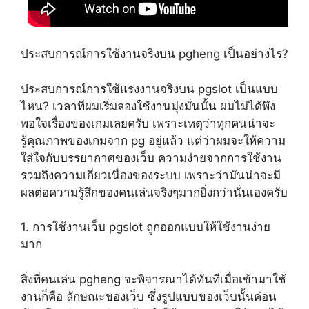
ประสบการณ์การใช้งานจริงบน pgheng เป็นอย่างไร?
ประสบการณ์การใช้แรงงานจริงบน pgslot เป็นแบบ
ไหน? เวลาที่ผมเริ่มลองใช้งานมุ่งมั่นนั้น ผมไม่ได้พึง
พอใจเรื่องของเกมเลยครับ เพราะเหตุว่าทุกคนน่าจะ
รู้คุณภาพของเกมจาก pg อยู่แล้ว แต่ว่าผมจะให้ความ
ใส่ใจกับบรรยากาศของเว็บ ความง่ายจากการใช้งาน
รวมถึงความเกี่ยวเนื่องของระบบ เพราะว่ามันน่าจะมี
ผลต่อความรู้สึกของคนเล่นจริงๆมากยิ่งกว่านั่นเองครับ
1. การใช้งานเว็บ pgslot ถูกออกแบบให้ใช้งานง่าย
มาก
สิ่งที่คนเล่น pgheng จะพิจารณาได้ทันทีเมื่อเข้ามาใช้
งานก็คือ ลักษณะของเว็บ ซึ่งรูปแบบของเว็บนั้นค่อน