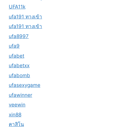
UFA11k
ufa191 ทางเข้า
ufa191 ทางเข้า
ufa8997
ufa9
ufabet
ufabetxx
ufabomb
ufasexygame
ufawinner
veewin
xin88
คาสิโน