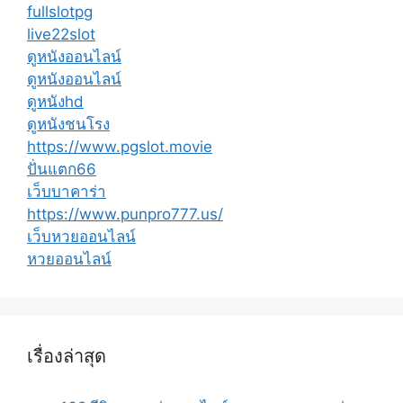
fullslotpg
live22slot
ดูหนังออนไลน์
ดูหนังออนไลน์
ดูหนังhd
ดูหนังชนโรง
https://www.pgslot.movie
ปั่นแตก66
เว็บบาคาร่า
https://www.punpro777.us/
เว็บหวยออนไลน์
หวยออนไลน์
เรื่องล่าสุด