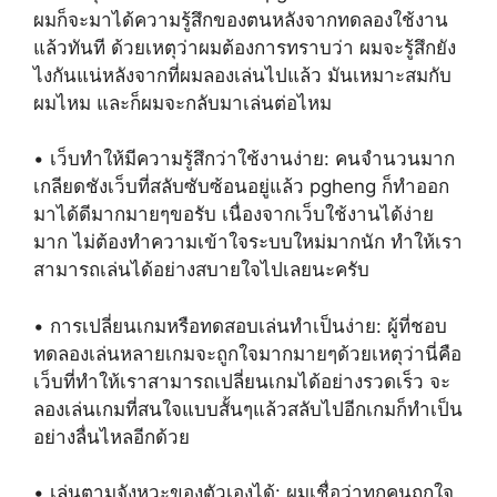
ผมก็จะมาได้ความรู้สึกของตนหลังจากทดลองใช้งาน
แล้วทันที ด้วยเหตุว่าผมต้องการทราบว่า ผมจะรู้สึกยัง
ไงกันแน่หลังจากที่ผมลองเล่นไปแล้ว มันเหมาะสมกับ
ผมไหม และก็ผมจะกลับมาเล่นต่อไหม
• เว็บทำให้มีความรู้สึกว่าใช้งานง่าย: คนจำนวนมาก
เกลียดชังเว็บที่สลับซับซ้อนอยู่แล้ว pgheng ก็ทำออก
มาได้ดีมากมายๆขอรับ เนื่องจากเว็บใช้งานได้ง่าย
มาก ไม่ต้องทำความเข้าใจระบบใหม่มากนัก ทำให้เรา
สามารถเล่นได้อย่างสบายใจไปเลยนะครับ
• การเปลี่ยนเกมหรือทดสอบเล่นทำเป็นง่าย: ผู้ที่ชอบ
ทดลองเล่นหลายเกมจะถูกใจมากมายๆด้วยเหตุว่านี่คือ
เว็บที่ทำให้เราสามารถเปลี่ยนเกมได้อย่างรวดเร็ว จะ
ลองเล่นเกมที่สนใจแบบสั้นๆแล้วสลับไปอีกเกมก็ทำเป็น
อย่างลื่นไหลอีกด้วย
• เล่นตามจังหวะของตัวเองได้: ผมเชื่อว่าทุกคนถูกใจ