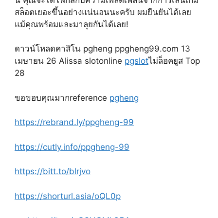
สล็อตเยอะขึ้นอย่างแน่นอนนะครับ ผมยืนยันได้เลย
แม้คุณพร้อมและมาลุยกันได้เลย!
ดาวน์โหลดคาสิโน pgheng ppgheng99.com 13
เมษายน 26 Alissa slotonline
pgslot
ไม่ล็อคยูส Top
28
ขอขอบคุณมากreference
pgheng
https://rebrand.ly/ppgheng-99
https://cutly.info/ppgheng-99
https://bitt.to/blrjvo
https://shorturl.asia/oQL0p