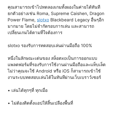
คุณสามารถเข้าไปทดลองเกมทั้งผองในค่ายได้ทันที
ยกตัวอย่างเช่น Roma, Supreme Caishen, Dragon
Power Flame,
slotxo
Blackbeard Legacy อื่นๆอีก
มากมาย โดยไม่จำกัดรอบการเล่น และสามารถ
เปลี่ยนเกมได้ตามที่ใจต้องการ
slotxo รองรับการทดสอบเล่นผ่านมือถือ 100%
หนึ่งในลักษณะเด่นของ สล็อตxoเป็นการออกแบบ
แพลตฟอร์มที่รองรับการใช้งานผ่านมือถือและแท็บเล็ต
ไม่ว่าคุณจะใช้ Android หรือ iOS ก็สามารถเข้าใช้
งานระบบทดสอบเล่นได้ในทันทีผ่านเว็บเบราว์เซอร์
• เล่นได้ทุกๆที่ ทุกเมื่อ
• ไม่ต้องติดตั้งแอปให้สิ้นเปลืองพื้นที่