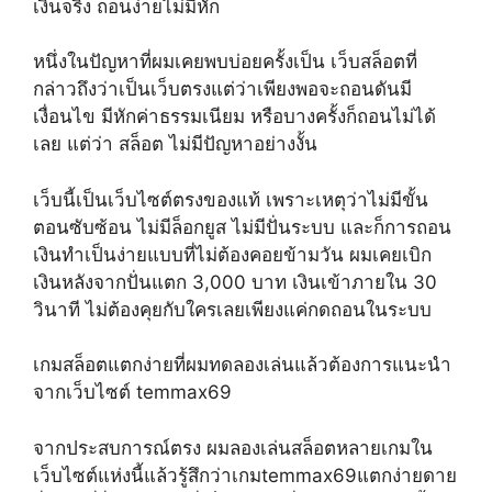
เงินจริง ถอนง่ายไม่มีหัก
หนึ่งในปัญหาที่ผมเคยพบบ่อยครั้งเป็น เว็บสล็อตที่
กล่าวถึงว่าเป็นเว็บตรงแต่ว่าเพียงพอจะถอนดันมี
เงื่อนไข มีหักค่าธรรมเนียม หรือบางครั้งก็ถอนไม่ได้
เลย แต่ว่า สล็อต ไม่มีปัญหาอย่างงั้น
เว็บนี้เป็นเว็บไซต์ตรงของแท้ เพราะเหตุว่าไม่มีขั้น
ตอนซับซ้อน ไม่มีล็อกยูส ไม่มีปั่นระบบ และก็การถอน
เงินทำเป็นง่ายแบบที่ไม่ต้องคอยข้ามวัน ผมเคยเบิก
เงินหลังจากปั่นแตก 3,000 บาท เงินเข้าภายใน 30
วินาที ไม่ต้องคุยกับใครเลยเพียงแค่กดถอนในระบบ
เกมสล็อตแตกง่ายที่ผมทดลองเล่นแล้วต้องการแนะนำ
จากเว็บไซต์ temmax69
จากประสบการณ์ตรง ผมลองเล่นสล็อตหลายเกมใน
เว็บไซต์แห่งนี้แล้วรู้สึกว่าเกมtemmax69แตกง่ายดาย