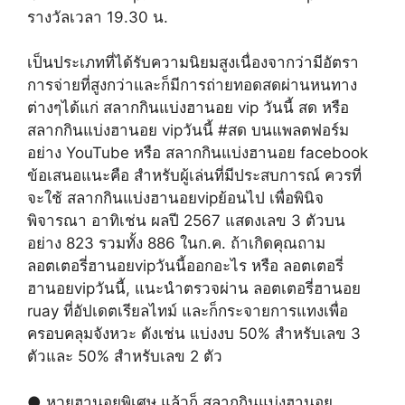
รางวัลเวลา 19.30 น.
เป็นประเภทที่ได้รับความนิยมสูงเนื่องจากว่ามีอัตรา
การจ่ายที่สูงกว่าและก็มีการถ่ายทอดสดผ่านหนทาง
ต่างๆได้แก่ สลากกินแบ่งฮานอย vip วันนี้ สด หรือ
สลากกินแบ่งฮานอย vipวันนี้ #สด บนแพลตฟอร์ม
อย่าง YouTube หรือ สลากกินแบ่งฮานอย facebook
ข้อเสนอแนะคือ สำหรับผู้เล่นที่มีประสบการณ์ ควรที่
จะใช้ สลากกินแบ่งฮานอยvipย้อนไป เพื่อพินิจ
พิจารณา อาทิเช่น ผลปี 2567 แสดงเลข 3 ตัวบน
อย่าง 823 รวมทั้ง 886 ในก.ค. ถ้าเกิดคุณถาม
ลอตเตอรี่ฮานอยvipวันนี้ออกอะไร หรือ ลอตเตอรี่
ฮานอยvipวันนี้, แนะนำตรวจผ่าน ลอตเตอรี่ฮานอย
ruay ที่อัปเดตเรียลไทม์ และก็กระจายการแทงเพื่อ
ครอบคลุมจังหวะ ดังเช่น แบ่งงบ 50% สำหรับเลข 3
ตัวและ 50% สำหรับเลข 2 ตัว
● หวยฮานอยพิเศษ แล้วก็ สลากกินแบ่งฮานอย