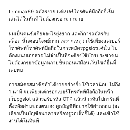
temmax69 สมัครง่าย แค่เบอร์โทรศัพท์มือถือก็เริ่ม
เล่นได้ในทันที ไม่ต้องกรอกมากมาย
ผมเป็นคนรังเกียจอะไรยุ่งยาก และก็การสมัครกับ
สล็อต นั้นตอบโจทย์มาก เพราะเหตุว่าใช้เพียงแค่เบอร์
โทรศัพท์โทรศัพท์มือถือในการสมัครpgslotแค่นั้น ไม่
ต้องแนบเอกสาร ไม่จำเป็นที่จะต้องใช้บัตรประชาชน
ไม่ต้องกรอกข้อมูลหลายขั้นตอนเสมือนเว็บไซต์อื่นที่
เคยพบ
การสมัครสมาชิกทำได้ง่ายอย่างยิ่ง ใช้เวลาน้อย ไม่ถึง
1 นาที ผมเพียงแค่กรอกเบอร์โทรศัพท์มือถือในหน้า
เว็บpgslot แล้วรอรับรหัส OTP แล้วนำรหัสไปการันตี
ตั้งรหัสผ่านของตนเอง ผูกบัญชีที่อยากใช้ฝากถอน (จะ
เลือกเป็นบัญชีธนาคารหรือทรูวอเล็ทก็ได้) และเข้าใช้
งานได้ในทันที