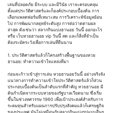
เล่นที่ปลอดภัย มีระบบ และมีวินัย เราจะครอบคลุม
ตั้งแต่ประวัติศาสตร์และก็องค์ประกอบเบื้องต้น การ
เลือกแพลตฟอร์มที่เหมาะสม การวิเคราะห์ข้อมูลย้อน
ไป การพัฒนากลยุทธ์ระดับสูง การต่อว่าดตามผล
ล่าสุด ดังเช่นว่า สลากกินแบ่งฮานอย วันนี้ ออกอะไร
หรือ เว็บหวยฮานอย vip วันนี้ สด และก็สิ่งที่จำเป็น
ต้องระมัดระวังเพื่อการเล่นที่ยืนนาน
1. ประวัติศาสตร์แล้วก็โครงสร้างพื้นฐานของหวย
ฮานอย: ทำความเข้าใจแหล่งที่มา
ก่อนจะก้าวเข้าสู่การเล่น หวยฮานอยวันนี้ อย่างจริงจัง
แนวทางการทำความเข้าใจประวัติศาสตร์แล้วก็ส่วน
ประกอบเบื้องต้นเป็นลำดับแรกที่สำคัญ หวยฮานอย มี
ต้นกำเนิดจากระบบหวยของรัฐบาลเวียดนาม ซึ่งเริ่ม
ขึ้นในช่วงทศวรรษ 1960 เพื่อเป้าประสงค์สำหรับการ
ระดมทุนสำหรับแผนการปรับปรุงสังคมแล้วก็เศรษฐกิจ
ของประเทศ มันไม่เหมือนกับสลากกินแบ่งรูปแบบอื่นๆ