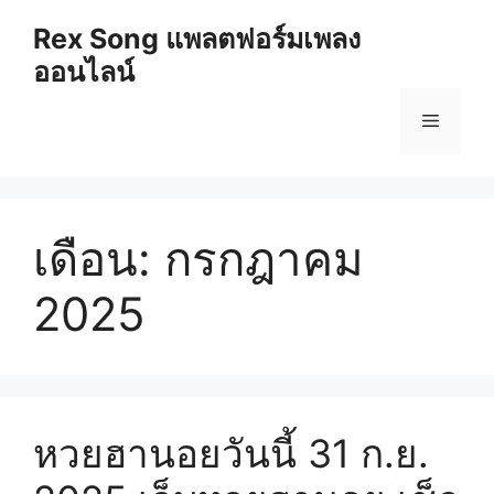
Skip
Rex Song แพลตฟอร์มเพลง
to
ออนไลน์
content
Menu
เดือน:
กรกฎาคม
2025
หวยฮานอยวันนี้ 31 ก.ย.