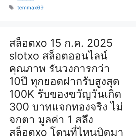
Tags
temmax69
สล็อตxo 15 ก.ค. 2025
slotxo สล็อตออนไลน์
คุณภาพ รันวงการกว่า
10ปี ทุกยอดฝากรับสูงสุด
100K รับของขวัญวันเกิด
300 บาทแจกทองจริง ไม่
จกตา มูลค่า 1 สลึง
สล็อตxo โดนที่ไหนบิดมา