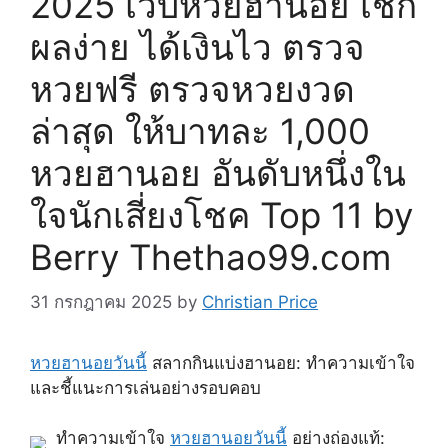
2025 เว็บหวยฮานอย เช็ก
ผลง่าย ได้เงินไว ตรวจ
หวยฟรี ตรวจหวยงวด
ล่าสุด ให้บาทละ 1,000
หวยฮานอย อันดับหนึ่งใน
ใจนักเสี่ยงโชค Top 11 by
Berry Thethao99.com
31 กรกฎาคม 2025
by
Christian Price
หวยฮานอยวันนี้
สลากกินแบ่งฮานอย: ทำความเข้าใจ
และชี้แนะการเล่นอย่างรอบคอบ
ทำความเข้าใจ
หวยฮานอยวันนี้
อย่างถ่องแท้: