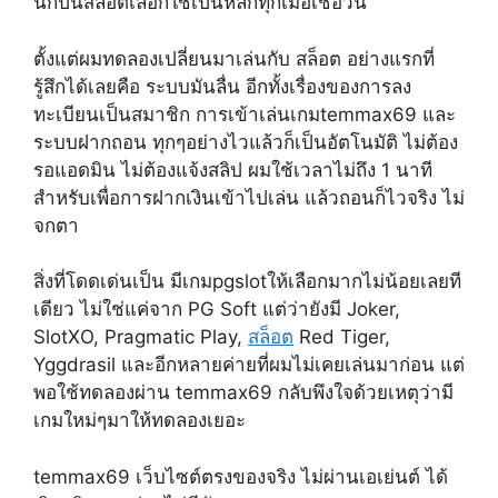
นักปั่นสล็อตเลือกใช้เป็นหลักทุกเมื่อเชื่อวัน
ตั้งแต่ผมทดลองเปลี่ยนมาเล่นกับ สล็อต อย่างแรกที่
รู้สึกได้เลยคือ ระบบมันลื่น อีกทั้งเรื่องของการลง
ทะเบียนเป็นสมาชิก การเข้าเล่นเกมtemmax69 และ
ระบบฝากถอน ทุกๆอย่างไวแล้วก็เป็นอัตโนมัติ ไม่ต้อง
รอแอดมิน ไม่ต้องแจ้งสลิป ผมใช้เวลาไม่ถึง 1 นาที
สำหรับเพื่อการฝากเงินเข้าไปเล่น แล้วถอนก็ไวจริง ไม่
จกตา
สิ่งที่โดดเด่นเป็น มีเกมpgslotให้เลือกมากไม่น้อยเลยที
เดียว ไม่ใช่แค่จาก PG Soft แต่ว่ายังมี Joker,
SlotXO, Pragmatic Play,
สล็อต
Red Tiger,
Yggdrasil และอีกหลายค่ายที่ผมไม่เคยเล่นมาก่อน แต่
พอใช้ทดลองผ่าน temmax69 กลับพึงใจด้วยเหตุว่ามี
เกมใหม่ๆมาให้ทดลองเยอะ
temmax69 เว็บไซต์ตรงของจริง ไม่ผ่านเอเย่นต์ ได้