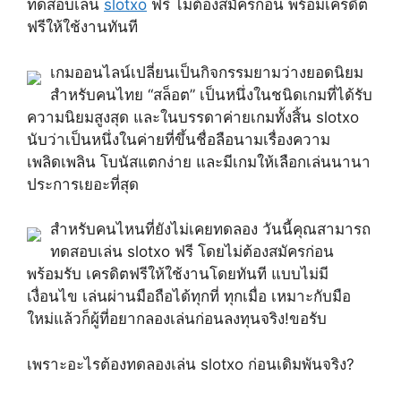
ทดสอบเล่น
slotxo
ฟรี ไม่ต้องสมัครก่อน พร้อมเครดิต
ฟรีให้ใช้งานทันที
เกมออนไลน์เปลี่ยนเป็นกิจกรรมยามว่างยอดนิยม
สำหรับคนไทย “สล็อต” เป็นหนึ่งในชนิดเกมที่ได้รับ
ความนิยมสูงสุด และในบรรดาค่ายเกมทั้งสิ้น slotxo
นับว่าเป็นหนึ่งในค่ายที่ขึ้นชื่อลือนามเรื่องความ
เพลิดเพลิน โบนัสแตกง่าย และมีเกมให้เลือกเล่นนานา
ประการเยอะที่สุด
สำหรับคนไหนที่ยังไม่เคยทดลอง วันนี้คุณสามารถ
ทดสอบเล่น slotxo ฟรี โดยไม่ต้องสมัครก่อน
พร้อมรับ เครดิตฟรีให้ใช้งานโดยทันที แบบไม่มี
เงื่อนไข เล่นผ่านมือถือได้ทุกที่ ทุกเมื่อ เหมาะกับมือ
ใหม่แล้วก็ผู้ที่อยากลองเล่นก่อนลงทุนจริง!ขอรับ
เพราะอะไรต้องทดลองเล่น slotxo ก่อนเดิมพันจริง?