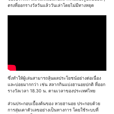
ตรงที่ออกรางวัลวันแล้ววันเล่าโดยไม่มีทางหยุด
ซึ่งทำให้ผู้เล่นสามารถลุ้นผลประโยชน์อย่างต่อเนื่อง
และบ่อยมากกว่า เช่น สลากกินแบ่งฮานอยปกติ ที่ออก
รางวัลเวลา 18.30 น. ตามเวลาของประเทศไทย
ส่วนประกอบเบื้องต้นของ หวยฮานอย ประกอบด้วย
การสุ่มเดาตัวเลขอย่างเป็นทางการ โดยใช้ระบบที่