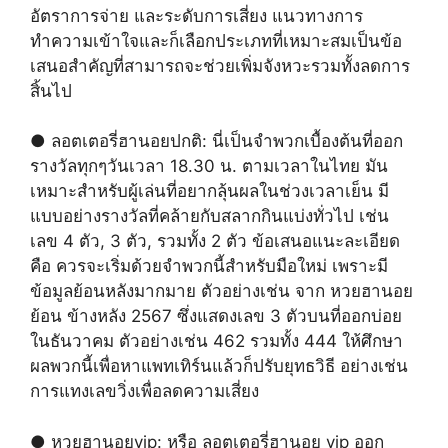
อัตราการจ่าย และระดับการเสี่ยง แนวทางการ
ทำความเข้าใจและก็เลือกประเภทที่เหมาะสมเป็นข้อ
เสนอสำคัญที่สามารถจะช่วยเพิ่มจังหวะรวมทั้งลดการ
สิ้นไป
● ลอตเตอรี่ฮานอยปกติ: นี่เป็นจำพวกเบื้องต้นที่ออก
รางวัลทุกๆวันเวลา 18.30 น. ตามเวลาในไทย มัน
เหมาะสำหรับผู้เล่นที่อยากลุ้นผลในช่วงเวลาเย็น มี
แบบอย่างรางวัลที่คล้ายกับสลากกินแบ่งทั่วไป เช่น
เลข 4 ตัว, 3 ตัว, รวมทั้ง 2 ตัว ข้อเสนอแนะละเอียด
คือ ควรจะเริ่มด้วยจำพวกนี้สำหรับมือใหม่ เพราะมี
ข้อมูลย้อนหลังมากมาย ตัวอย่างเช่น จาก หวยฮานอย
ย้อน ข้างหลัง 2567 ซึ่งแสดงเลข 3 ตัวบนที่ออกบ่อย
ในธันวาคม ตัวอย่างเช่น 462 รวมทั้ง 444 ให้ศึกษา
ผลพวกนี้เพื่อหาแพทเทิร์นแล้วก็ปรับยุทธวิธี อย่างเช่น
การแทงเลขวิ่งเพื่อลดความเสี่ยง
● หวยฮานอยvip: หรือ ลอตเตอรี่ฮานอย vip ออก