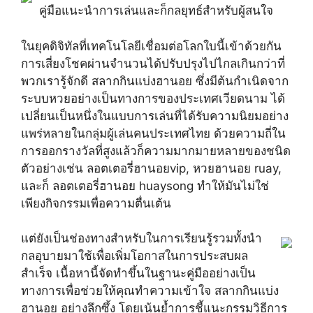
คู่มือแนะนำการเล่นและก็กลยุทธ์สำหรับผู้สนใจ
ในยุคดิจิทัลที่เทคโนโลยีเชื่อมต่อโลกใบนี้เข้าด้วยกัน
การเสี่ยงโชคผ่านจำนวนได้ปรับปรุงไปไกลเกินกว่าที่
พวกเรารู้จักดี สลากกินแบ่งฮานอย ซึ่งมีต้นกำเนิดจาก
ระบบหวยอย่างเป็นทางการของประเทศเวียดนาม ได้
เปลี่ยนเป็นหนึ่งในแบบการเล่นที่ได้รับความนิยมอย่าง
แพร่หลายในกลุ่มผู้เล่นคนประเทศไทย ด้วยความถี่ใน
การออกรางวัลที่สูงแล้วก็ความมากมายหลายของชนิด
ตัวอย่างเช่น ลอตเตอรี่ฮานอยvip, หวยฮานอย ruay,
และก็ ลอตเตอรี่ฮานอย huaysong ทำให้มันไม่ใช่
เพียงกิจกรรมเพื่อความตื่นเต้น
แต่ยังเป็นช่องทางสำหรับในการเรียนรู้รวมทั้งนำ
กลอุบายมาใช้เพื่อเพิ่มโอกาสในการประสบผล
สำเร็จ เนื้อหานี้จัดทำขึ้นในฐานะคู่มืออย่างเป็น
ทางการเพื่อช่วยให้คุณทำความเข้าใจ สลากกินแบ่ง
ฮานอย อย่างลึกซึ้ง โดยเน้นย้ำการชี้แนะกรรมวิธีการ