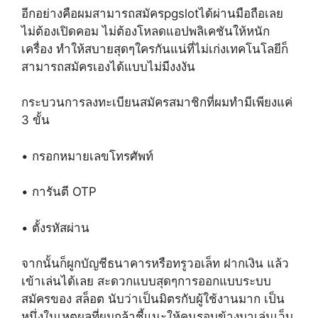
อีกอย่างคือผมสามารถสมัครpgslotได้ผ่านมือถือเลย
ไม่ต้องเปิดคอม ไม่ต้องโหลดแอปพลิเคชันให้หนัก
เครื่อง ทำให้สบายสุดๆใครกันแน่ที่ไม่เก่งเทคโนโลยีก็
สามารถสมัครเองได้แบบไม่มีงงงัน
กระบวนการลงทะเบียนสมัครสมาชิกที่ผมทำมีเพียงแค่
3 ขั้น
• กรอกหมายเลขโทรศัพท์
• การันตี OTP
• ตั้งรหัสผ่าน
จากนั้นก็ผูกบัญชีธนาคารหรือทรูวอเล็ท ฝากเงิน แล้ว
เข้าเล่นได้เลย สะดวกแบบสุดๆการออกแบบระบบ
สมัครของ สล็อต นับว่าเป็นมิตรกับผู้ใช้งานมาก เป็น
หนึ่งในเหตุผลที่ผมกล้าชี้แนะให้คนรอบข้างมาเล่นเว็บ