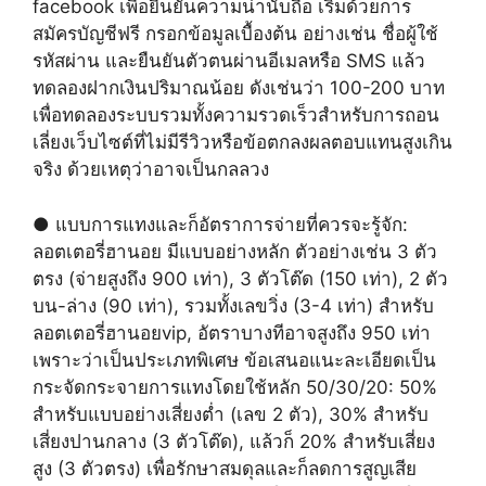
facebook เพื่อยืนยันความน่านับถือ เริ่มด้วยการ
สมัครบัญชีฟรี กรอกข้อมูลเบื้องต้น อย่างเช่น ชื่อผู้ใช้
รหัสผ่าน และยืนยันตัวตนผ่านอีเมลหรือ SMS แล้ว
ทดลองฝากเงินปริมาณน้อย ดังเช่นว่า 100-200 บาท
เพื่อทดลองระบบรวมทั้งความรวดเร็วสำหรับการถอน
เลี่ยงเว็บไซต์ที่ไม่มีรีวิวหรือข้อตกลงผลตอบแทนสูงเกิน
จริง ด้วยเหตุว่าอาจเป็นกลลวง
● แบบการแทงและก็อัตราการจ่ายที่ควรจะรู้จัก:
ลอตเตอรี่ฮานอย มีแบบอย่างหลัก ตัวอย่างเช่น 3 ตัว
ตรง (จ่ายสูงถึง 900 เท่า), 3 ตัวโต๊ด (150 เท่า), 2 ตัว
บน-ล่าง (90 เท่า), รวมทั้งเลขวิ่ง (3-4 เท่า) สำหรับ
ลอตเตอรี่ฮานอยvip, อัตราบางทีอาจสูงถึง 950 เท่า
เพราะว่าเป็นประเภทพิเศษ ข้อเสนอแนะละเอียดเป็น
กระจัดกระจายการแทงโดยใช้หลัก 50/30/20: 50%
สำหรับแบบอย่างเสี่ยงต่ำ (เลข 2 ตัว), 30% สำหรับ
เสี่ยงปานกลาง (3 ตัวโต๊ด), แล้วก็ 20% สำหรับเสี่ยง
สูง (3 ตัวตรง) เพื่อรักษาสมดุลและก็ลดการสูญเสีย