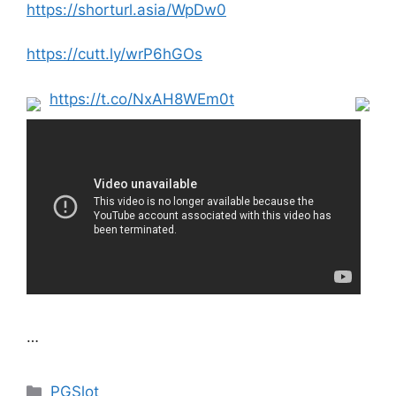
https://shorturl.asia/WpDw0
https://cutt.ly/wrP6hGOs
https://t.co/NxAH8WEm0t
…
Categories
PGSlot