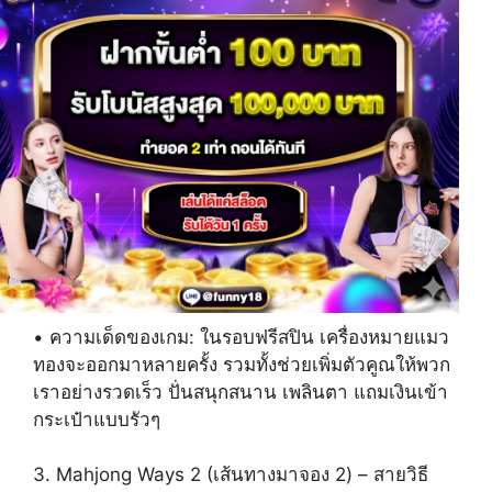
• ความเด็ดของเกม: ในรอบฟรีสปิน เครื่องหมายแมว
ทองจะออกมาหลายครั้ง รวมทั้งช่วยเพิ่มตัวคูณให้พวก
เราอย่างรวดเร็ว ปั่นสนุกสนาน เพลินตา แถมเงินเข้า
กระเป๋าแบบรัวๆ
3. Mahjong Ways 2 (เส้นทางมาจอง 2) – สายวิธี