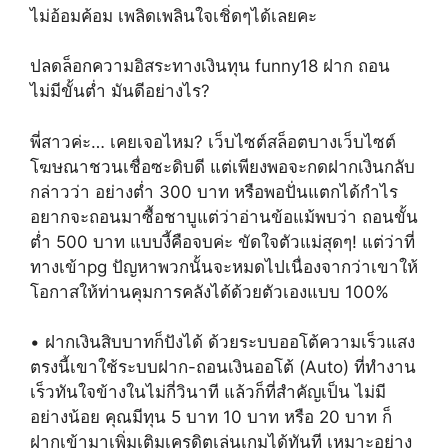
ไม่อ้อมค้อม เพลิดเพลินใจเชิ่ดๆได้เลยคะ
ปลดล็อกความอิสระทางเงินทุน funny18 ฝาก ถอน
ไม่มีขั้นต่ำ มันดีอย่างไร?
พี่สาวค่ะ… เคยเจอไหม? เว็บไซต์สล็อตบางเว็บไซต์
โฆษณาชวนเชื่อซะดิบดี แต่เพียงพอจะกดฝากเงินกลับ
กล่าวว่า อย่างต่ำ 300 บาท หรือพอปั่นแตกได้กำไร
อยากจะถอนมาซื้อชาบูแต่ว่าอ่านข้อแม้พบว่า ถอนขั้น
ต่ำ 500 บาท แบบงี้คือจบค่ะ ขัดใจตัวแม่สุดๆ! แต่ว่าที่
ทางเข้าpg ปัญหาพวกนั้นจะหมดไปเนื่องจากว่าเขาให้
โอกาสให้ท่านคุมการคลังได้ด้วยตัวเองแบบ 100%
• ฝากเงินสิบบาทก็ปังได้ ด้วยระบบออโต้ความเร็วแสง
ตรงนี้เขาใช้ระบบฝาก-ถอนเงินออโต้ (Auto) ที่ทำงาน
เร็วทันใจข้างในไม่กี่วินาที แล้วก็ที่สำคัญเป็น ไม่มี
อย่างน้อย คุณมีทุน 5 บาท 10 บาท หรือ 20 บาท ก็
ฝากเข้ามาเพิ่มเติมเครดิตเล่นเกมได้ทันที เหมาะอย่าง