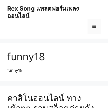
Skip
Rex Song แพลตฟอร์มเพลง
to
ออนไลน์
content
Menu
funny18
funny18
คาสิโนออนไลน์ ทาง