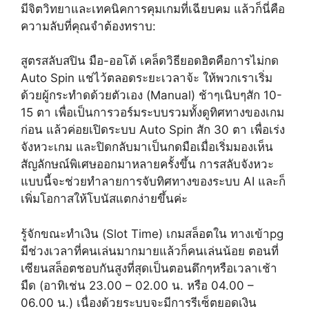
มีจิตวิทยาและเทคนิคการคุมเกมที่เฉียบคม แล้วก็นี่คือ
ความลับที่คุณจำต้องทราบ:
สูตรสลับสปิน มือ-ออโต้ เคล็ดวิธียอดฮิตคือการไม่กด
Auto Spin แช่ไว้ตลอดระยะเวลาจ้ะ ให้พวกเราเริ่ม
ด้วยผู้กระทำดด้วยตัวเอง (Manual) ช้าๆเนิบๆสัก 10-
15 ตา เพื่อเป็นการวอร์มระบบรวมทั้งดูทิศทางของเกม
ก่อน แล้วค่อยเปิดระบบ Auto Spin สัก 30 ตา เพื่อเร่ง
จังหวะเกม และปิดกลับมาเป็นกดมือเมื่อเริ่มมองเห็น
สัญลักษณ์พิเศษออกมาหลายครั้งขึ้น การสลับจังหวะ
แบบนี้จะช่วยทำลายการจับทิศทางของระบบ AI และก็
เพิ่มโอกาสให้โบนัสแตกง่ายขึ้นค่ะ
รู้จักขณะทำเงิน (Slot Time) เกมสล็อตใน ทางเข้าpg
มีช่วงเวลาที่คนเล่นมากมายแล้วก็คนเล่นน้อย ตอนที่
เซียนสล็อตชอบกันสูงที่สุดเป็นตอนดึกๆหรือเวลาเช้า
มืด (อาทิเช่น 23.00 – 02.00 น. หรือ 04.00 –
06.00 น.) เนื่องด้วยระบบจะมีการรีเซ็ตยอดเงิน