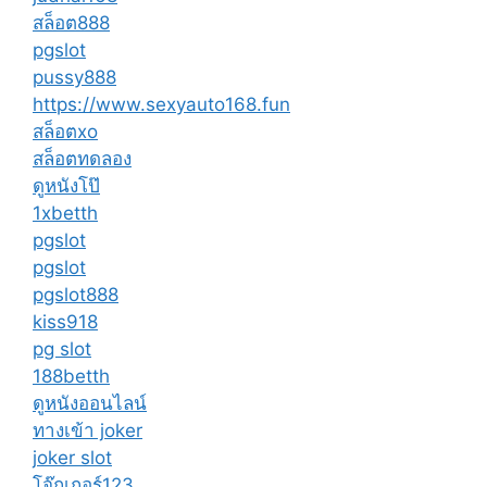
สล็อต888
pgslot
pussy888
https://www.sexyauto168.fun
สล็อตxo
สล็อตทดลอง
ดูหนังโป๊
1xbetth
pgslot
pgslot
pgslot888
kiss918
pg slot
188betth
ดูหนังออนไลน์
ทางเข้า joker
joker slot
โจ๊กเกอร์123