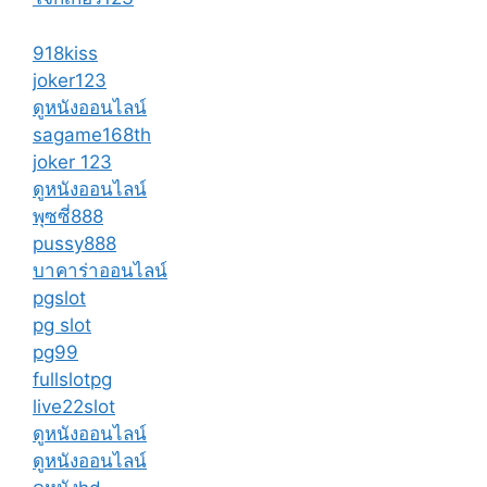
918kiss
joker123
ดูหนังออนไลน์
sagame168th
joker 123
ดูหนังออนไลน์
พุซซี่888
pussy888
บาคาร่าออนไลน์
pgslot
pg slot
pg99
fullslotpg
live22slot
ดูหนังออนไลน์
ดูหนังออนไลน์