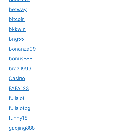
betway
bitcoin
bkkwin
bng55
bonanza99
bonus888
brazil999
Casino
FAFA123
fullslot
fullslotpg
funny18
gaojing888