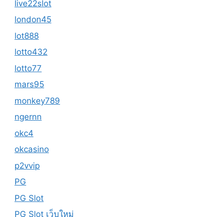
live22slot
london45
lot888
lotto432
lotto77
mars95
monkey789
ngernn
okc4
okcasino
p2vvip
PG
PG Slot
PG Slot เว็บใหม่