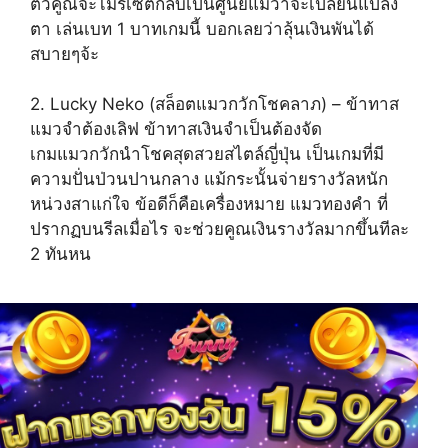
ตัวคูณจะไม่รีเซ็ตกลับเป็นศูนย์แม้ว่าจะเปลี่ยนแปลง
ตา เล่นเบท 1 บาทเกมนี้ บอกเลยว่าลุ้นเงินพันได้
สบายๆจ้ะ
2. Lucky Neko (สล็อตแมวกวักโชคลาภ) – ข้าทาส
แมวจำต้องเลิฟ ข้าทาสเงินจำเป็นต้องจัด
เกมแมวกวักนำโชคสุดสวยสไตล์ญี่ปุ่น เป็นเกมที่มี
ความปั่นป่วนปานกลาง แม้กระนั้นจ่ายรางวัลหนัก
หน่วงสาแก่ใจ ข้อดีก็คือเครื่องหมาย แมวทองคำ ที่
ปรากฏบนรีลเมื่อไร จะช่วยคูณเงินรางวัลมากขึ้นทีละ
2 ทันหน