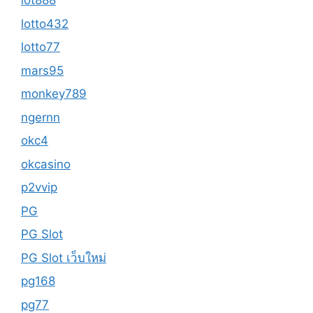
lot888
lotto432
lotto77
mars95
monkey789
ngernn
okc4
okcasino
p2vvip
PG
PG Slot
PG Slot เว็บใหม่
pg168
pg77