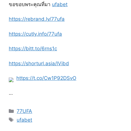
ขอขอบพระคุณที่มา
ufabet
https://rebrand.ly/77ufa
https://cutly.info/77ufa
https://bitt.to/6rns1c
https://shorturl.asia/lVibd
https://t.co/Cw1P92DSvO
…
Categories
77UFA
Tags
ufabet