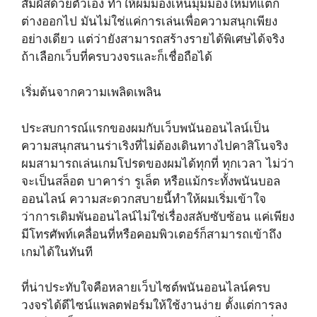
สัมผัสด้วยตัวเอง ทำให้ผมมองเห็นมุมมองใหม่ที่แตก
ต่างออกไป มันไม่ใช่แค่การเล่นเพื่อความสนุกเพียง
อย่างเดียว แต่ว่ายังสามารถสร้างรายได้พิเศษได้จริง
ถ้าเลือกเว็บที่ครบวงจรและก็เชื่อถือได้
เริ่มต้นจากความเพลิดเพลิน
ประสบการณ์แรกของผมกับเว็บพนันออนไลน์เป็น
ความสนุกสนานร่าเริงที่ไม่ต้องเดินทางไปคาสิโนจริง
ผมสามารถเล่นเกมโปรดของผมได้ทุกที่ ทุกเวลา ไม่ว่า
จะเป็นสล็อต บาคาร่า รูเล็ต หรือแม้กระทั้งพนันบอล
ออนไลน์ ความสะดวกสบายนี้ทำให้ผมเริ่มเข้าใจ
ว่าการเดิมพันออนไลน์ไม่ใช่เรื่องสลับซับซ้อน แค่เพียง
มีโทรศัพท์เคลื่อนที่หรือคอมพิวเตอร์ก็สามารถเข้าถึง
เกมได้ในทันที
ที่น่าประทับใจคือหลายเว็บไซต์พนันออนไลน์ครบ
วงจรได้ดีไซน์แพลตฟอร์มให้ใช้งานง่าย ตั้งแต่การลง