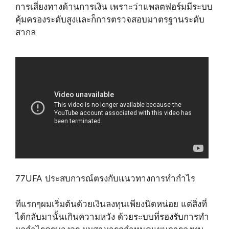
การเสี่ยงทางด้านการเงิน เพราะว่าแพลตฟอร์มมีระบบ
คุ้มครองระดับสูงและก็การตรวจสอบมาตรฐานระดับ
สากล
77UFA ประสบการณ์ตรงกับแนวทางการทำกำไร
ทีแรกๆผมเริ่มต้นด้วยเงินลงทุนเพียงนิดหน่อย แต่สิ่งที่
ได้กลับมานั้นเกินความหวัง ด้วยระบบที่รองรับการทำ