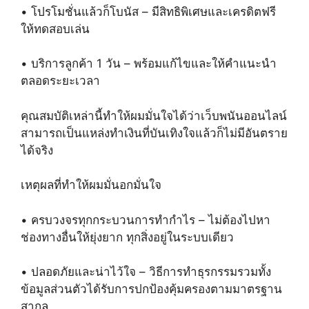
• โปรโมชั่นแล้วก็โบนัส – มีสิทธิพิเศษและเครดิตฟรี
ให้ทดสอบเล่น
• บริการลูกค้า 1 วัน – พร้อมแก้ไขและให้คำแนะนำ
ตลอดระยะเวลา
คุณสมบัติเหล่านี้ทำให้ผมมั่นใจได้ว่าเว็บพนันออนไลน์
สามารถเป็นแหล่งทำเงินที่บันเทิงใจแล้วก็ไม่มีอันตราย
ได้จริง
เหตุผลที่ทำให้ผมมั่นอกมั่นใจ
• ครบวงจรทุกกระบวนการทำกำไร – ไม่ต้องไปหา
ช่องทางอื่นให้ยุ่งยาก ทุกสิ่งอยู่ในระบบเดียว
• ปลอดภัยและน่าไว้ใจ – วิธีการทำธุรกรรมรวมทั้ง
ข้อมูลส่วนตัวได้รับการปกป้องคุ้มครองตามมาตรฐาน
สากล