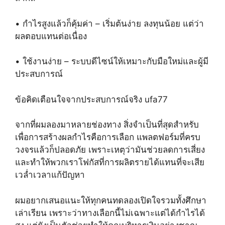
• กำไรสูงแล้วก็คุ้มค่า – เริ่มต้นง่าย ลงทุนน้อย แต่ว่า
ผลตอบแทนต่อเนื่อง
• ใช้งานง่าย – ระบบดีไซน์ให้เหมาะกับมือใหม่และผู้มี
ประสบการณ์
ข้อคิดเตือนใจจากประสบการณ์จริง ufa77
จากที่ผมลองมาหลายช่องทาง สิ่งจำเป็นที่สุดสำหรับ
เพื่อการสร้างผลกำไรคือการเลือก แพลตฟอร์มที่ครบ
วงจรแล้วก็ปลอดภัย เพราะเหตุว่ามันช่วยลดการเสี่ยง
และทำให้พวกเราโฟกัสที่การผลิตรายได้แทนที่จะเสีย
เวล่ำเวลาแก้ปัญหา
ผมอยากเสนอแนะให้ทุกคนทดลองเปิดใจรวมทั้งศึกษา
เล่าเรียน เพราะว่าทางเลือกนี้ไม่เฉพาะแต่ได้กำไรได้