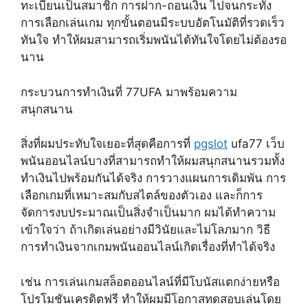
ทะเบียนเป็นสมาชิก การฝาก-ถอนเงิน ไปจนกระทั่ง
การเลือกเล่นเกม ทุกขั้นตอนมีระบบอัตโนมัติที่รวดเร็ว
ทันใจ ทำให้ผมสามารถเริ่มพนันได้ทันใจโดยไม่ต้องรอ
นาน
กระบวนการทำเงินที่ 77UFA มาพร้อมความ
สนุกสนาน
สิ่งที่ผมประทับใจเยอะที่สุดคือการที่
pgslot
ufa77 เว็บ
พนันออนไลน์บางที่สามารถทำให้ผมสนุกสนานรวมทั้ง
ทำเงินไปพร้อมกันได้จริง การวางแผนการเดิมพัน การ
เลือกเกมที่เหมาะสมกับสไตล์ของตัวเอง และก็การ
จัดการงบประมาณเป็นสิ่งจำเป็นมาก ผมได้ทำความ
เข้าใจว่า ถ้าเกิดเล่นอย่างมีวินัยและไม่โลภมาก วิธี
การทำเงินจากเกมพนันออนไลน์เกิดเรื่องที่ทำได้จริง
เช่น การเล่นเกมสล็อตออนไลน์ที่มีโบนัสแตกง่ายหรือ
โปรโมชันเครดิตฟรี ทำให้ผมมีโอกาสทดสอบเล่นโดย