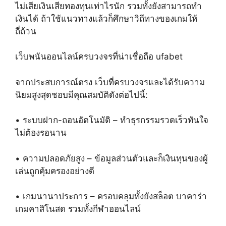
ไม่เสียเงินเสียทองทุนเท่าไรนัก รวมทั้งยังสามารถทำ
เงินได้ ถ้าใช้แนวทางแล้วก็ศึกษาวิถีทางของเกมให้
ถี่ถ้วน
เว็บพนันออนไลน์ครบวงจรที่น่าเชื่อถือ ufabet
จากประสบการณ์ตรง เว็บที่ครบวงจรและได้รับความ
นิยมสูงสุดชอบมีคุณสมบัติดังต่อไปนี้:
• ระบบฝาก-ถอนอัตโนมัติ – ทำธุรกรรมรวดเร็วทันใจ
ไม่ต้องรอนาน
• ความปลอดภัยสูง – ข้อมูลส่วนตัวและก็เงินทุนของผู้
เล่นถูกคุ้มครองอย่างดี
• เกมนานาประการ – ครอบคลุมทั้งยังสล็อต บาคาร่า
เกมคาสิโนสด รวมทั้งกีฬาออนไลน์