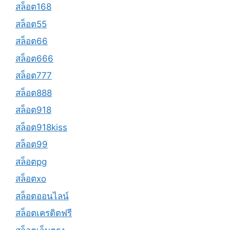
สล็อต168
สล็อต55
สล็อต66
สล็อต666
สล็อต777
สล็อต888
สล็อต918
สล็อต918kiss
สล็อต99
สล็อตpg
สล็อตxo
สล็อตออนไลน์
สล็อตเครดิตฟรี