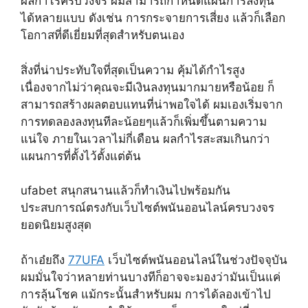
ผลกำไรครบวงจร ผมสามารถกำหนดแผนการลงทุน
ได้หลายแบบ ดังเช่น การกระจายการเสี่ยง แล้วก็เลือก
โอกาสที่ดีเยี่ยมที่สุดสำหรับตนเอง
สิ่งที่น่าประทับใจที่สุดเป็นความ คุ้มได้กำไรสูง
เนื่องจากไม่ว่าคุณจะมีเงินลงทุนมากมายหรือน้อย ก็
สามารถสร้างผลตอบแทนที่น่าพอใจได้ ผมเองเริ่มจาก
การทดลองลงทุนทีละน้อยๆแล้วก็เพิ่มขึ้นตามความ
แน่ใจ ภายในเวลาไม่กี่เดือน ผลกำไรสะสมเกินกว่า
แผนการที่ตั้งไว้ตั้งแต่ต้น
ufabet สนุกสนานแล้วก็ทำเงินไปพร้อมกัน
ประสบการณ์ตรงกับเว็บไซต์พนันออนไลน์ครบวงจร
ยอดนิยมสูงสุด
ถ้าเอ๋ยถึง
77UFA
เว็บไซต์พนันออนไลน์ในช่วงปัจจุบัน
ผมมั่นใจว่าหลายท่านบางทีก็อาจจะมองว่ามันเป็นแค่
การลุ้นโชค แม้กระนั้นสำหรับผม การได้ลองเข้าไป