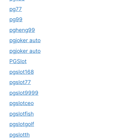
pg77
pg99
pgheng99
pgjoker auto
pgjoker auto
PGSlot
pgslot168
pgslot77
pgslot9999
pgslotceo
pgslotfish
pgslotgolf
pgslotth