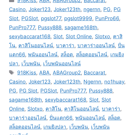
918Kiss
,
ABA
,
ABAGroup2
,
Baccarat
,
Casino
,
Joker123
,
Joker123th
,
ngernn
,
PG
,
PG
Slot
,
PGSlot
,
pgslot77
,
pgslot9999
,
PunPro66
,
PunPro777
,
Pussy888
,
sagame168th
,
sexybaccarat168
,
Slot
,
Slot Online
,
Slotxo
,
คาสิ
โน
,
คาสิโนออนไลน์
,
บาคาร่า
,
บาคาร่าออนไลน์
,
ปั่น
แตก66
,
พนันออนไลน์
,
สล็อต
,
สล็อตออนไลน์
,
เกมยิง
ปลา
,
เว็บพนัน
,
เว็บพนันออนไลน์
Tags
918Kiss
,
ABA
,
ABAGroup2
,
Baccarat
,
Casino
,
Joker123
,
Joker123th
,
Ngernn
,
no1huay
,
PG
,
PG Slot
,
PGSlot
,
PunPro777
,
Pussy888
,
sagame168th
,
sexybaccarat168
,
Slot
,
Slot
Online
,
Slotxo
,
คาสิโน
,
คาสิโนออนไลน์
,
บาคาร่า
,
บาคาร่าออนไลน์
,
ปั่นแตก66
,
พนันออนไลน์
,
สล็อต
,
สล็อตออนไลน์
,
เกมยิงปลา
,
เว็บพนัน
,
เว็บพนัน