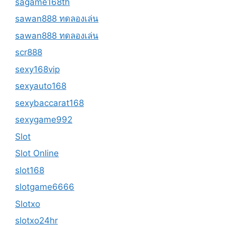
sagame168th
sawan888 ทดลองเล่น
sawan888 ทดลองเล่น
scr888
sexy168vip
sexyauto168
sexybaccarat168
sexygame992
Slot
Slot Online
slot168
slotgame6666
Slotxo
slotxo24hr