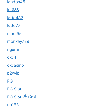
london45
lot888
lotto432
lotto77
mars95
monkey789
ngernn
okc4
okcasino
p2vvip
PG
PG Slot
PG Slot เว็บใหม่
pg168