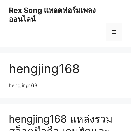
Skip
Rex Song แพลตฟอร์มเพลง
to
ออนไลน์
content
Menu
hengjing168
hengjing168
hengjing168 แหล่งรวม