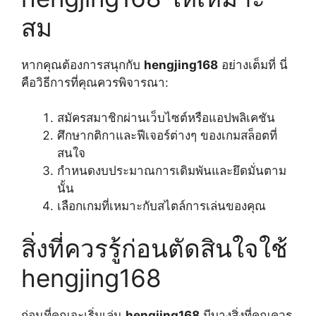
สม
หากคุณต้องการสนุกกับ
hengjing168
อย่างเต็มที่ นี่
คือวิธีการที่คุณควรพิจารณา:
สมัครสมาชิกผ่านเว็บไซต์หรือแอปพลิเคชัน
ศึกษากติกาและฟีเจอร์ต่างๆ ของเกมสล็อตที่
สนใจ
กำหนดงบประมาณการเดิมพันและยึดมั่นตาม
นั้น
เลือกเกมที่เหมาะกับสไตล์การเล่นของคุณ
สิ่งที่ควรรู้ก่อนตัดสินใจใช้
hengjing168
ก่อนที่คุณจะเริ่มเล่น
hengjing168
มีบางสิ่งที่คุณควร