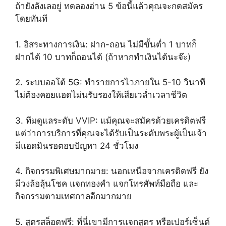
ถ้ายังลังเลอยู่ ทดลองอ่าน 5 ข้อนี้แล้วคุณจะกดสมัคร
โดยทันที
1. อิสระทางการเงิน: ฝาก-ถอน ไม่มีขั้นต่ำ 1 บาทก็
ฝากได้ 10 บาทก็ถอนได้ (ถ้าหากทำเงินได้นะจ๊ะ)
2. ระบบออโต้ 5G: ทำรายการไวภายใน 5-10 วินาที
ไม่ต้องคอยแอดไม่นรับรองให้เสียเวล่ำเวลาชีวิต
3. ทีมดูแลระดับ VVIP: แม้คุณจะสมัครด้วยเครดิตฟรี
แต่ว่าการบริการที่คุณจะได้รับเป็นระดับพระผู้เป็นเจ้า
มีแอดมินรอตอบปัญหา 24 ชั่วโมง
4. กิจกรรมพิเศษมากมาย: นอกเหนือจากเครดิตฟรี ยัง
มีวงล้อลุ้นโชค แจกทองคำ แจกโทรศัพท์มือถือ และ
กิจกรรมตามเทศกาลอีกมากมาย
5. สูตรสล็อตฟรี: ที่นี่เขามีการแจกสูตร หรือเปอร์เซ็นต์