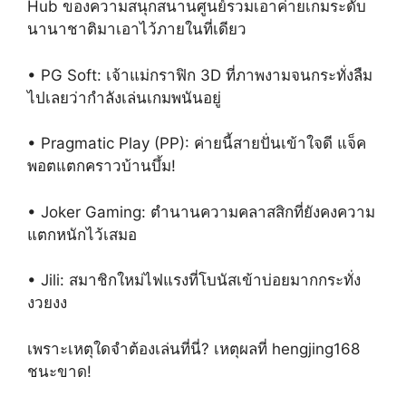
Hub ของความสนุกสนานศูนย์รวมเอาค่ายเกมระดับ
นานาชาติมาเอาไว้ภายในที่เดียว
• PG Soft: เจ้าแม่กราฟิก 3D ที่ภาพงามจนกระทั่งลืม
ไปเลยว่ากำลังเล่นเกมพนันอยู่
• Pragmatic Play (PP): ค่ายนี้สายปั่นเข้าใจดี แจ็ค
พอตแตกคราวบ้านบึ้ม!
• Joker Gaming: ตำนานความคลาสสิกที่ยังคงความ
แตกหนักไว้เสมอ
• Jili: สมาชิกใหม่ไฟแรงที่โบนัสเข้าบ่อยมากกระทั่ง
งวยงง
เพราะเหตุใดจำต้องเล่นที่นี่? เหตุผลที่ hengjing168
ชนะขาด!