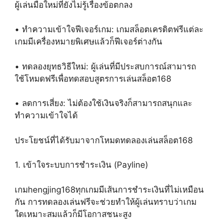
ผู้เล่นมือใหม่ที่ยังไม่รู้เรื่องข้อตกลง
• ทำความเข้าใจฟีเจอร์เกม: เกมสล็อตเครดิตฟรีแต่ละ
เกมมีเครื่องหมายพิเศษแล้วก็ฟีเจอร์ต่างกัน
• ทดลองยุทธวิธีใหม่: ผู้เล่นที่มีประสบการณ์สามารถ
ใช้โหมดฟรีเพื่อทดสอบสูตรการเล่นสล็อต168
• ลดการเสี่ยง: ไม่ต้องใช้เงินจริงก็สามารถสนุกและ
ทำความเข้าใจได้
ประโยชน์ที่ได้รับมาจากโหมดทดลองเล่นสล็อต168
1. เข้าใจระบบการชำระเงิน (Payline)
เกมhengjing168ทุกเกมมีเส้นการชำระเงินที่ไม่เหมือน
กัน การทดลองเล่นฟรีจะช่วยทำให้ผู้เล่นทราบว่าเกม
ใดเหมาะสมแล้วก็มีโอกาสชนะสูง