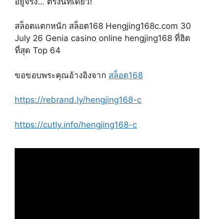
อยู่จริง… ตรงนี้ที่เดียว!
สล็อตแตกหนัก สล็อต168 Hengjing168c.com 30
July 26 Genia casino online hengjing168 ที่ฮิต
ที่สุด Top 64
ขอขอบพระคุณอ้างอิงจาก
สล็อต168
https://rebrand.ly/hengjing168-c
https://cutly.info/hengjing168-c