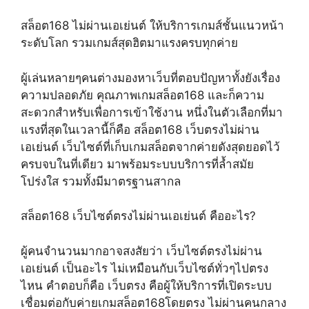
สล็อต168 ไม่ผ่านเอเย่นต์ ให้บริการเกมส์ชั้นแนวหน้า
ระดับโลก รวมเกมส์สุดฮิตมาแรงครบทุกค่าย
ผู้เล่นหลายๆคนต่างมองหาเว็บที่ตอบปัญหาทั้งยังเรื่อง
ความปลอดภัย คุณภาพเกมสล็อต168 และก็ความ
สะดวกสำหรับเพื่อการเข้าใช้งาน หนึ่งในตัวเลือกที่มา
แรงที่สุดในเวลานี้ก็คือ สล็อต168 เว็บตรงไม่ผ่าน
เอเย่นต์ เว็บไซต์ที่เก็บเกมสล็อตจากค่ายดังสุดยอดไว้
ครบจบในที่เดียว มาพร้อมระบบบริการที่ล้ำสมัย
โปร่งใส รวมทั้งมีมาตรฐานสากล
สล็อต168 เว็บไซต์ตรงไม่ผ่านเอเย่นต์ คืออะไร?
ผู้คนจำนวนมากอาจสงสัยว่า เว็บไซต์ตรงไม่ผ่าน
เอเย่นต์ เป็นอะไร ไม่เหมือนกับเว็บไซต์ทั่วๆไปตรง
ไหน คำตอบก็คือ เว็บตรง คือผู้ให้บริการที่เปิดระบบ
เชื่อมต่อกับค่ายเกมสล็อต168โดยตรง ไม่ผ่านคนกลาง