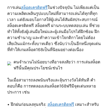
การเล่น
สล็อตเครดิตฟรี
ในช่วงปัจจุบัน ไม่เพียงแค่เป็น
ความเพลิดเพลินรูปแบบใหม่ที่สามารถเล่นได้ทุกที่ทุก
เวลา แต่ยังมอบโอกาสให้ผู้เล่นได้สัมผัสประสบการณ์
สล็อตเครดิตฟรี สล็อตฟรี ผ่านระบบทดสอบเล่น ที่ช่วย
ทำให้ทั้งยังผู้เล่นมือใหม่และผู้เล่นมือโปรได้ฝึกซ้อม ฝึก
ความชำนาญ และทำความเข้าใจกติกาโดยไม่ต้อง
เสียเงินแม้กระทั้งบาทเดียว ซึ่งนับว่าเป็นอีกหนึ่งจุดเด่น
ที่ทำให้เกมสล็อต168เป็นที่นิยมอย่างต่อเนื่อง
คนจำนวนไม่น้อยบางทีอาจสงสัยว่า การเล่นสล็อต
ฟรีนั้นมีคุณประโยชน์เช่นไร
ในเมื่อสามารถลงพนันจริงและลุ้นรางวัลได้ทันที คำ
ตอบก็คือ การทดลองเล่นสล็อต168ฟรีมีจุดเด่นหลาย
ประการ เช่น
• ฝึกฝนก่อนลงทุนจริง:
สล็อตเครดิตฟรี
เหมาะสำหรับ