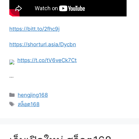
https://bitt.to/2fhc9j
https://shorturl.asia/Dycbn
https://t.co/tV6veCk7Ct
…
Categories
hengjing168
Tags
สล็อต168