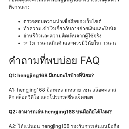
พิจารณา:
ตรวจสอบความน่าเชื่อถือของเว็บไซต์
ทำความเข้าใจเกี่ยวกับการจ่ายเงินและโบนัส
อ่านรีวิวและความคิดเห็นจากผู้ใช้จริง
ระวังการเล่นเกินตัวและควรมีวินัยในการเล่น
คำถามที่พบบ่อย FAQ
Q1: hengjing168 มีเกมอะไรบ้างที่นิยม?
A1: hengjing168 มีเกมหลากหลาย เช่น สล็อตคลาส
สิก สล็อตวีดีโอ และโปรเกรสซีฟแจ็คพอต
Q2: สามารถเล่น hengjing168 บนมือถือได้ไหม?
A2: ได้แน่นอน hengjing168 รองรับการเล่นบนมือถือ