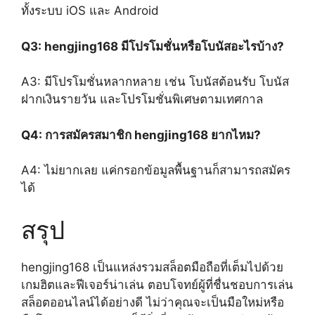
ทั้งระบบ iOS และ Android
Q3: hengjing168 มีโปรโมชั่นหรือโบนัสอะไรบ้าง?
A3: มีโปรโมชั่นหลากหลาย เช่น โบนัสต้อนรับ โบนัส
ฝากเงินรายวัน และโปรโมชั่นพิเศษตามเทศกาล
Q4: การสมัครสมาชิก hengjing168 ยากไหม?
A4: ไม่ยากเลย แค่กรอกข้อมูลพื้นฐานก็สามารถสมัคร
ได้
สรุป
hengjing168 เป็นแหล่งรวมสล็อตมือถือที่เต็มไปด้วย
เกมฮิตและฟีเจอร์น่าเล่น ตอบโจทย์ผู้ที่ชื่นชอบการเล่น
สล็อตออนไลน์ได้อย่างดี ไม่ว่าคุณจะเป็นมือใหม่หรือ