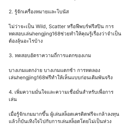
2. รู้จักเครื่องหมายและโบนัส
ไม่ว่าจะเป็น Wild, Scatter หรือฟีพบร์ฟรีสปิน การ
ทดสอบเล่นhengjing168ช่วยทำให้คุณรู้เรื่องว่าจำเป็น
ต้องลุ้นอะไรบ้าง
3. ทดสอบอัตราความถี่การแตกของเกม
บางเกมแตกง่าย บางเกมแตกช้า การทดลอง
เล่นhengjing168ฟรีทำให้เห็นแบบก่อนเดิมพันจริง
4. เพิ่มความมั่นใจและความเชื่อมั่นสำหรับเพื่อการ
เล่น
เมื่อรู้จักเกมมากขึ้น ผู้เล่นสล็อตเครดิตฟรีจะกล้าลงทุน
แล้วก็บันเทิงใจไปกับการเล่นสล็อตโดยไม่เป็นห่วง