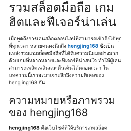
รวมสล็อตมือถือ เกม
ฮิตและฟีเจอร์น่าเล่น
เมื่อพูดถึงการเล่นสล็อตออนไลน์ที่สามารถเข้าถึงได้ทุก
ที่ทุกเวลา หลายคนคงนึกถึง
hengjing168
ซึ่งเป็น
แหล่งรวมเกมสล็อตมือถือที่ได้รับความนิยมอย่างมาก
ด้วยเกมที่หลากหลายและฟีเจอร์ที่น่าสนใจ ทำให้ผู้เล่น
สามารถเพลิดเพลินและตื่นเต้นได้ตลอดเวลา ใน
บทความนี้เราจะมาเจาะลึกถึงความพิเศษของ
hengjing168 กัน
ความหมายหรือภาพรวม
ของ hengjing168
hengjing168
คือเว็บไซต์ที่ให้บริการเกมสล็อต