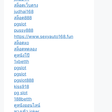
สล็อตเว็บตรง
judhai168
สล็อต888
pgslot
pussy888
https://www.sexyauto168.fun
สล็อตxo
สล็อตทดลอง
ดูหนังโป๊
1xbetth
pgslot
pgslot
pgslot888
kiss918
pg slot
188betth
ดูหนังออนไลน์
ทางเข้า joker