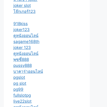
joker slot
โจ๊กเกอร์123
918kiss
joker123
ดูหนังออนไลน์
sagame168th
joker 123
ดูหนังออนไลน์
พุซซี่888
pussy888
บาคาร่าออนไลน์
pgslot
pg slot
pg99
fullslotpg
live22slot