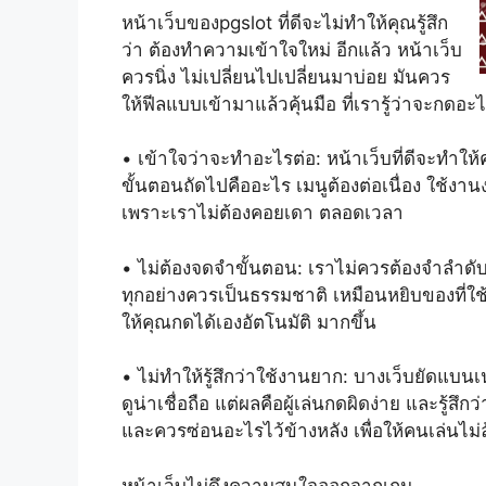
หน้าเว็บของpgslot ที่ดีจะไม่ทำให้คุณรู้สึก
ว่า ต้องทำความเข้าใจใหม่ อีกแล้ว หน้าเว็บ
ควรนิ่ง ไม่เปลี่ยนไปเปลี่ยนมาบ่อย มันควร
ให้ฟีลแบบเข้ามาแล้วคุ้นมือ ที่เรารู้ว่าจะกด
• เข้าใจว่าจะทำอะไรต่อ: หน้าเว็บที่ดีจะทำให
ขั้นตอนถัดไปคืออะไร เมนูต้องต่อเนื่อง ใช้งา
เพราะเราไม่ต้องคอยเดา ตลอดเวลา
• ไม่ต้องจดจำขั้นตอน: เราไม่ควรต้องจำลำดั
ทุกอย่างควรเป็นธรรมชาติ เหมือนหยิบของที่ใช้ป
ให้คุณกดได้เองอัตโนมัติ มากขึ้น
• ไม่ทำให้รู้สึกว่าใช้งานยาก: บางเว็บยัดแบนเ
ดูน่าเชื่อถือ แต่ผลคือผู้เล่นกดผิดง่าย และรู้สึ
และควรซ่อนอะไรไว้ข้างหลัง เพื่อให้คนเล่นไม่ล้
หน้าเว็บไม่ดึงความสนใจออกจากเกม