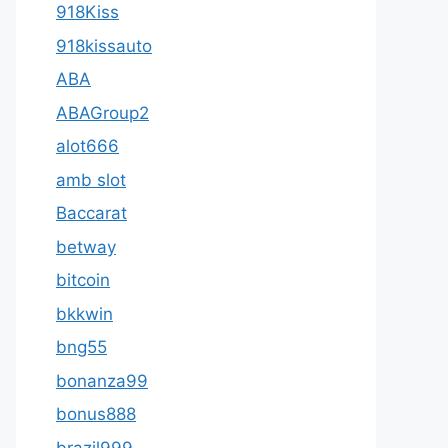
918Kiss
918kissauto
ABA
ABAGroup2
alot666
amb slot
Baccarat
betway
bitcoin
bkkwin
bng55
bonanza99
bonus888
brazil999