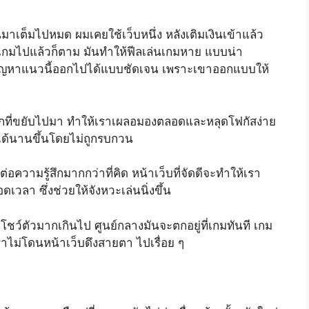
นมาเต็มไปหมด ผมเคยใช้เว็บหนึ่ง หลังเติมเงินเข้าแล้ว
ข้าเกมไปแล้วก็ตาม มันทำให้ฟีลเล่นเกมหาย แบบน่า
ดปัญหาแนวนี้ออกไปได้แบบชัดเจน เพราะเขาออกแบบให้
ิกที่ขยับไปมา ทำให้เราเผลอมองตลอดและหลุดโฟกัสง่าย
ัสได้นานขึ้นโดยไม่ถูกรบกวน
อความรู้สึกมากกว่าที่คิด หน้าเว็บที่จัดดีจะทำให้เรา
ดเวลา ซึ่งช่วยให้จังหวะเล่นนิ่งขึ้น
โชว์ตัวมากเกินไป ศูนย์กลางมันจะตกอยู่ที่เกมทันที เกม
ราไม่โดนหน้าเว็บดึงสายตา ไปเรื่อย ๆ