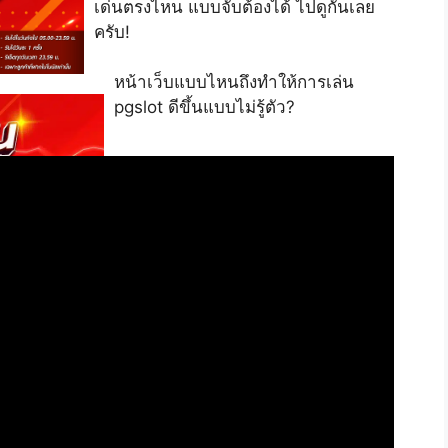
เด่นตรงไหน แบบจับต้องได้ ไปดูกันเลย
ครับ!
หน้าเว็บแบบไหนถึงทำให้การเล่น
pgslot ดีขึ้นแบบไม่รู้ตัว?