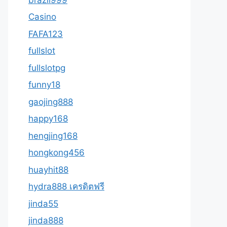
Casino
FAFA123
fullslot
fullslotpg
funny18
gaojing888
happy168
hengjing168
hongkong456
huayhit88
hydra888 เครดิตฟรี
jinda55
jinda888