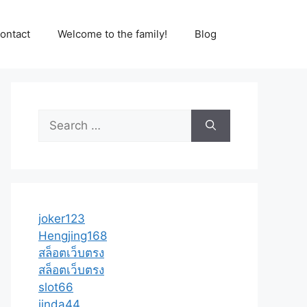
ontact
Welcome to the family!
Blog
Search
for:
joker123
Hengjing168
สล็อตเว็บตรง
สล็อตเว็บตรง
slot66
jinda44