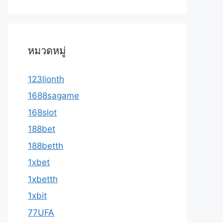
หมวดหมู่
123lionth
1688sagame
168slot
188bet
188betth
1xbet
1xbetth
1xbit
77UFA