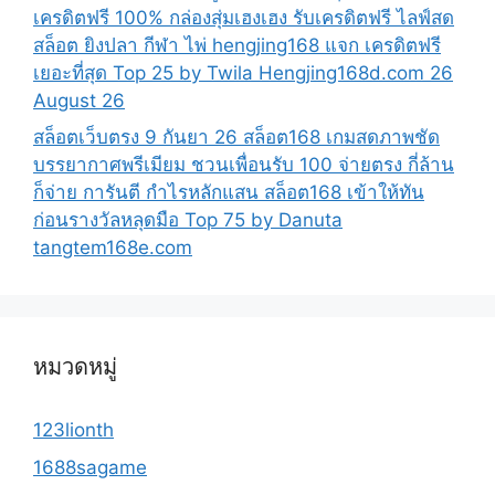
เครดิตฟรี 100% กล่องสุ่มเฮงเฮง รับเครดิตฟรี ไลฟ์สด
สล็อต ยิงปลา กีฬา ไพ่ hengjing168 แจก เครดิตฟรี
เยอะที่สุด Top 25 by Twila Hengjing168d.com 26
August 26
สล็อตเว็บตรง 9 กันยา 26 สล็อต168 เกมสดภาพชัด
บรรยากาศพรีเมียม ชวนเพื่อนรับ 100 จ่ายตรง กี่ล้าน
ก็จ่าย การันตี กำไรหลักแสน สล็อต168 เข้าให้ทัน
ก่อนรางวัลหลุดมือ Top 75 by Danuta
tangtem168e.com
หมวดหมู่
123lionth
1688sagame