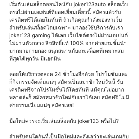
เริ่มต้นเล่นสล็อตออนไลน์กับ joker123auto สล็อตเว็บ
ตรงไม่ผ่านเอเย่นต์ที่ยอดเยี่ยมเดี๋ยวนี้ สมัครแล้วรับ
เครดิตฟรีได้เลยในทันที ถ้าเกิดคุณกำลังมองหาเว็บ
สำหรับเล่นสล็อตโดยเฉพาะ มาลองใช้บริการกับเรา
joker123 gaming ได้เลย เว็บไซต์ตรงไม่ผ่านเอเย่นต์
ไม่ผ่านตัวกลาง ลิขสิทธิ์แท้ 100% จากค่ายเกมชั้นนำ
มากมายก่ายกอง สนุกสนานกับเกมสล็อตที่เหมาะสม
ที่สุดได้ทุกวัน มีแอดมิน
คอยให้บริการตลอด 24 ชั่วโมงอีกด้วย โปรโมชั่นและ
ก็กิจกรรมจัดเต็มแน่ๆ สมัครเป็นสมาชิกใหม่วันนี้ รับ
เครดิตฟรีจากโปรโมชั่นได้โดยทันที แม้คุณไม่อยาก
พลาดล่ะก็ สมัครสมาชิกใหม่กับเราได้เลย สมัคฟรี ไม่มี
ค่าธรรมเนียมแน่ๆ สมัครเลย!
มือใหม่ควรจะเริ่มเล่นสล็อตกับ joker123 หรือไม่?
สำหรับคนใดกันที่เป็นมือใหม่และลังเลว่าจะเล่นเกมกับ