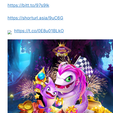
https://bitt.to/97s9lk
https://shorturl.asia/9uC6G
https://t.co/0E8u01BLkO