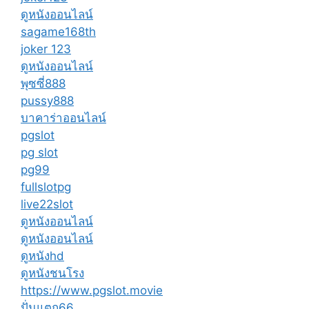
ดูหนังออนไลน์
sagame168th
joker 123
ดูหนังออนไลน์
พุซซี่888
pussy888
บาคาร่าออนไลน์
pgslot
pg slot
pg99
fullslotpg
live22slot
ดูหนังออนไลน์
ดูหนังออนไลน์
ดูหนังhd
ดูหนังชนโรง
https://www.pgslot.movie
ปั่นแตก66