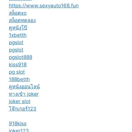
https://www.sexyauto168.fun
สล็อตxo
สล็อตทดลอง
ดูหนังโป๊
1xbetth
pgslot
pgslot
pgslot888
kiss918
pg slot
188betth
ดูหนังออนไลน์
ทางเข้า joker
joker slot
โจ๊กเกอร์123
918kiss
joker123