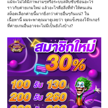
แม้จะไม่ได้มีภาพงามๆหรือระบบสลับซับซ้อนอะไร
ราวกับค่ายเกมใหม่ แล้วอะไรคือสิ่งที่ทำให้คนเล่น
สล็อตเลือกค่ายนี้มากยิ่งกว่าค่ายอื่นๆกันแน่? ใน
เนื้อหานี้ ผมจะพาคุณมาดูเลยว่า จุดแข็งของโจ๊กเกอร์
ที่ค่ายเกมอื่นอาจจะไม่มีเป็นยังไงบ้าง?