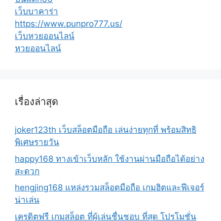
เว็บบาคาร่า
https://www.punpro777.us/
เว็บหวยออนไลน์
หวยออนไลน์
เรื่องล่าสุด
joker123th เว็บสล็อตมือถือ เล่นง่ายทุกที่ พร้อมสิทธิ
พิเศษรายวัน
happy168 ทางเข้าเว็บหลัก ใช้งานผ่านมือถือได้อย่าง
สะดวก
hengjing168 แหล่งรวมสล็อตมือถือ เกมฮิตและฟีเจอร์
น่าเล่น
เครดิตฟรี เกมสล็อต ที่ผู้เล่นชื่นชอบ ที่สุด โปรโมชั่น