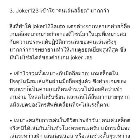
3. Joker123 เข้าใจ “คนเล่นสล็อต” มากกว่า
สิ่งที่ทำให้ joker123auto แตกต่างจากหลายๆค่ายก็คือ
เกมสล็อตมากมายก่ายกองดีไซน์มาในมุมที่เหมาะสม
กับความประพฤติปฏิบัติการเล่นของคนเล่นจริงๆ
มากกว่าการพยายามทำให้เกมดูยอดเยี่ยมสูงที่สุด ซึ่ง
มันไม่ใช่สไตล์ของค่ายเกม joker เลย
• เข้าไวรวมทั้งเหมาะกับมือถือมาก: เกมสล็อตใน
ปัจจุบันนิยมเล่นกันผ่านมือถืออยู่แล้ว ซึ่งค่ายเกมของ
พวกเราก็เป็นค่ายเกมที่คนจำนวนไม่น้อยคิดว่าเข้า
เกมง่าย โหลดไม่ซับซ้อน และเล่นได้ลื่นมากมายๆหาก
แม้สเปคของโทรศัพท์เคลื่อนที่จะไม่แรงก็ตาม
• เหมาะสมกับการเล่นในชีวิตประจำวัน: คนเล่นสล็อต
จริงๆมิได้เล่นกันเป็นชั่วโมงหรอกนะครับ แม้กระนั้นจะ
เล่นระหว่างพัก เล่นก่อนนอน หรือเล่นช่วงสั้นๆระหว่าง