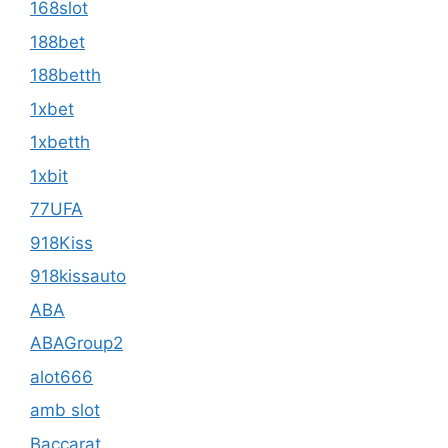
168slot
188bet
188betth
1xbet
1xbetth
1xbit
77UFA
918Kiss
918kissauto
ABA
ABAGroup2
alot666
amb slot
Baccarat