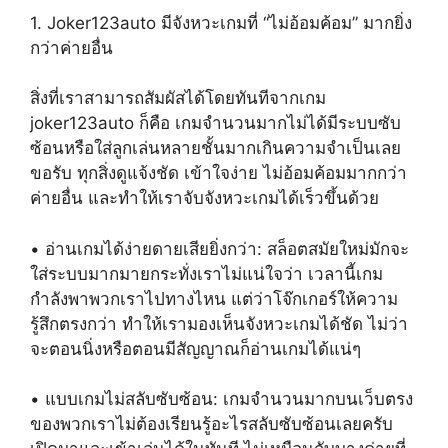
1. Joker123auto มีจังหวะเกมที่ “ไม่อ้อมค้อม” มากยิ่ง
กว่าค่ายอื่น
สิ่งที่เราสามารถสัมผัสได้โดยทันทีจากเกม
joker123auto ก็คือ เกมจำนวนมากไม่ได้มีระบบซับ
ซ้อนหรือใส่ลูกเล่นหลายชั้นมากเกินความจำเป็นเลย
ขอรับ ทุกสิ่งดูแจ้งชัด เข้าใจง่าย ไม่อ้อมค้อมมากกว่า
ค่ายอื่น และทำให้เราจับจังหวะเกมได้เร็วขึ้นด้วย
• อ่านเกมได้ง่ายดายเสียยิ่งกว่า: สล็อตสมัยใหม่มักจะ
ใส่ระบบมากมายกระทั่งเราไม่แน่ใจว่า เวลานี้เกม
กำลังพาพวกเราไปทางไหน แต่ว่าโจ๊กเกอร์ให้ความ
รู้สึกตรงกว่า ทำให้เรามองเห็นจังหวะเกมได้ชัด ไม่ว่า
จะตอนนิ่งหรือตอนมีสัญญาณก็อ่านเกมได้แน่ๆ
• แบบเกมไม่สลับซับซ้อน: เกมจำนวนมากบนเว็บตรง
ของพวกเราไม่ต้องเรียนรู้อะไรสลับซับซ้อนเลยครับ