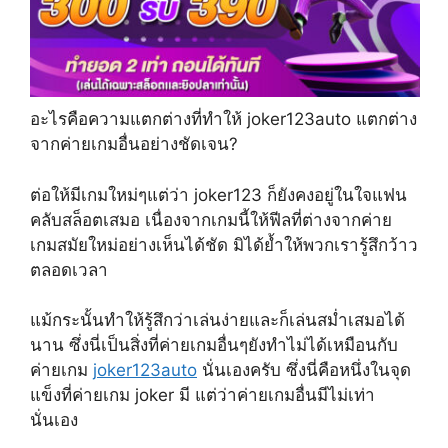
อะไรคือความแตกต่างที่ทำให้ joker123auto แตกต่าง
จากค่ายเกมอื่นอย่างชัดเจน?
ต่อให้มีเกมใหม่ๆแต่ว่า joker123 ก็ยังคงอยู่ในใจแฟน
คลับสล็อตเสมอ เนื่องจากเกมนี้ให้ฟีลที่ต่างจากค่าย
เกมสมัยใหม่อย่างเห็นได้ชัด มิได้ย้ำให้พวกเรารู้สึกว้าว
ตลอดเวลา
แม้กระนั้นทำให้รู้สึกว่าเล่นง่ายและก็เล่นสม่ำเสมอได้
นาน ซึ่งนี่เป็นสิ่งที่ค่ายเกมอื่นๆยังทำไม่ได้เหมือนกับ
ค่ายเกม
joker123auto
นั่นเองครับ ซึ่งนี่คือหนึ่งในจุด
แข็งที่ค่ายเกม joker มี แต่ว่าค่ายเกมอื่นมีไม่เท่า
นั่นเอง