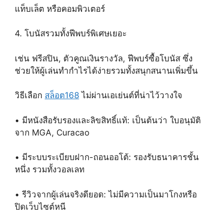
แท็บเล็ต หรือคอมพิวเตอร์
4. โบนัสรวมทั้งฟีพบร์พิเศษเยอะ
เช่น ฟรีสปิน, ตัวคูณเงินรางวัล, ฟีพบร์ซื้อโบนัส ซึ่ง
ช่วยให้ผู้เล่นทำกำไรได้ง่ายรวมทั้งสนุกสนานเพิ่มขึ้น
วิธีเลือก
สล็อต168
ไม่ผ่านเอเย่นต์ที่น่าไว้วางใจ
• มีหนังสือรับรองและลิขสิทธิ์แท้: เป็นต้นว่า ใบอนุมัติ
จาก MGA, Curacao
• มีระบบระเบียบฝาก-ถอนออโต้: รองรับธนาคารชั้น
หนึ่ง รวมทั้งวอลเลท
• รีวิวจากผู้เล่นจริงดียอด: ไม่มีความเป็นมาโกงหรือ
ปิดเว็บไซต์หนี