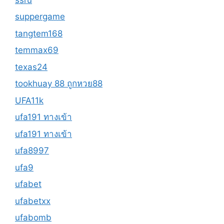
suppergame
tangtem168
temmax69
texas24
tookhuay 88 ถูกหวย88
UFA11k
ufa191 ทางเข้า
ufa191 ทางเข้า
ufa8997
ufa9
ufabet
ufabetxx
ufabomb