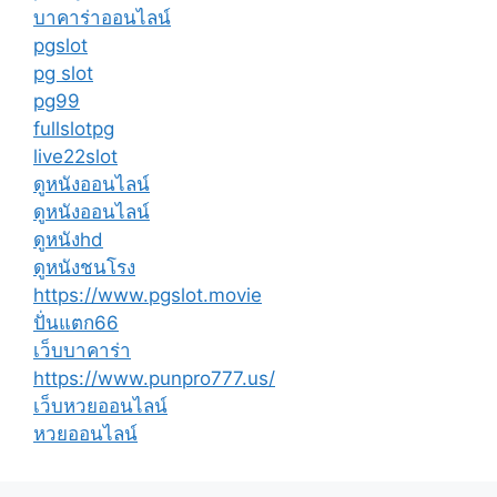
บาคาร่าออนไลน์
pgslot
pg slot
pg99
fullslotpg
live22slot
ดูหนังออนไลน์
ดูหนังออนไลน์
ดูหนังhd
ดูหนังชนโรง
https://www.pgslot.movie
ปั่นแตก66
เว็บบาคาร่า
https://www.punpro777.us/
เว็บหวยออนไลน์
หวยออนไลน์