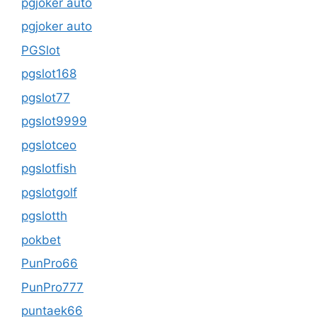
pgjoker auto
pgjoker auto
PGSlot
pgslot168
pgslot77
pgslot9999
pgslotceo
pgslotfish
pgslotgolf
pgslotth
pokbet
PunPro66
PunPro777
puntaek66