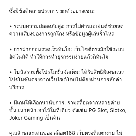
ซึ่งมีข้อดีหลายประการ ยกตัวอย่างเช่น:
• ระบบความปลอดภัยสูง: การไม่ผ่านเอเย่นต์ช่วยลด
ความเสี่ยงของการถูกโกง หรือข้อมูลผู้เล่นรั่วไหล
• การฝากถอนรวดเร็วทันใจ: เว็บไซต์ตรงมักใช้ระบบ
อัตโนมัติ ทำให้การทำธุรกรรมง่ายแล้วก็ทันใจ
• โบนัสรวมทั้งโปรโมชั่นจัดเต็ม: ได้รับสิทธิพิเศษและ
โปรโมชั่นตรงจากเว็บไซต์โดยไม่ต้องผ่านการหักค่า
บริการ
• มีเกมให้เลือกนานัปการ: รวมสล็อตจากหลายค่าย
ชั้นแนวหน้าเอาไว้ในที่เดียว ดังเช่น PG Slot, Slotxo,
Joker Gaming เป็นต้น
คุณลักษณะเด่นของ สล็อต168 เว็บตรงที่แตกง่าย ไม่