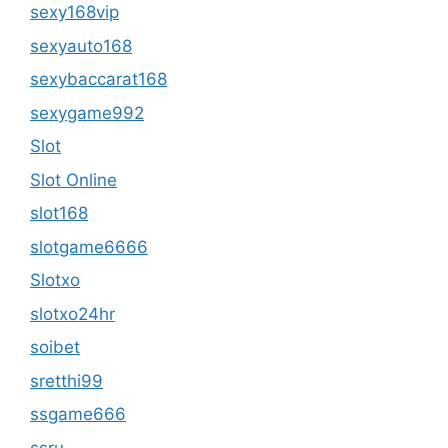
sexy168vip
sexyauto168
sexybaccarat168
sexygame992
Slot
Slot Online
slot168
slotgame6666
Slotxo
slotxo24hr
soibet
sretthi99
ssgame666
ssru