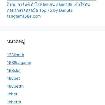
ก็จ่าย การันตี กำไรหลักแสน สล็อต168 เข้าให้ทัน
ก่อนรางวัลหลุดมือ Top 75 by Danuta
tangtem168e.com
หมวดหมู่
123lionth
1688sagame
168slot
188bet
188betth
1xbet
1xbetth