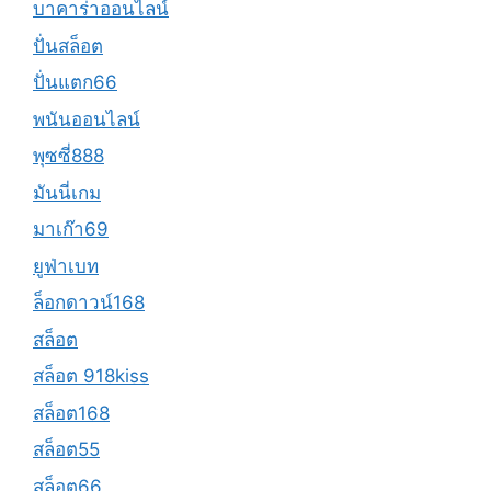
บาคาร่าออนไลน์
ปั่นสล็อต
ปั่นแตก66
พนันออนไลน์
พุซซี่888
มันนี่เกม
มาเก๊า69
ยูฟ่าเบท
ล็อกดาวน์168
สล็อต
สล็อต 918kiss
สล็อต168
สล็อต55
สล็อต66