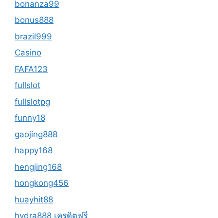
bonanza99
bonus888
brazil999
Casino
FAFA123
fullslot
fullslotpg
funny18
gaojing888
happy168
hengjing168
hongkong456
huayhit88
hydra888 เครดิตฟรี