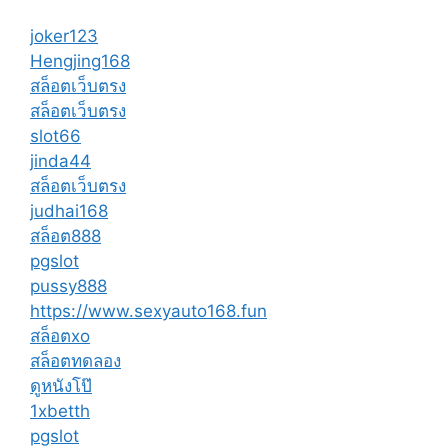
joker123
Hengjing168
สล็อตเว็บตรง
สล็อตเว็บตรง
slot66
jinda44
สล็อตเว็บตรง
judhai168
สล็อต888
pgslot
pussy888
https://www.sexyauto168.fun
สล็อตxo
สล็อตทดลอง
ดูหนังโป๊
1xbetth
pgslot