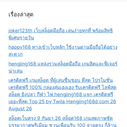
เรื่องล่าสุด
joker123th เว็บสล็อตมือถือ เล่นง่ายทุกที่ พร้อมสิทธิ
พิเศษรายวัน
happy168 ทางเข้าเว็บหลัก ใช้งานผ่านมือถือได้อย่าง
สะดวก
hengjing168 แหล่งรวมสล็อตมือถือ เกมฮิตและฟีเจอร์
น่าเล่น
เครดิตฟรี เกมสล็อต ที่ผู้เล่นชื่นชอบ ที่สุด โปรโมชั่น
เครดิตฟรี 100% กล่องสุ่มเฮงเฮง รับเครดิตฟรี ไลฟ์สด
สล็อต ยิงปลา กีฬา ไพ่ hengjing168 แจก เครดิตฟรี
เยอะที่สุด Top 25 by Twila Hengjing168d.com 26
August 26
สล็อตเว็บตรง 9 กันยา 26 สล็อต168 เกมสดภาพชัด
บรรยากาศพรีเมียม ชวนเพื่อนรับ 100 จ่ายตรง กี่ล้าน