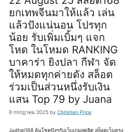
22 August 25 สล็อต168
ยกเทพจีนมาให้แล้ว เล่น
แล้วปังแน่นอน โปรทุก
น้อย รับเพิ่มเบิ้มๆ แจก
โหด ในโหมด RANKING
บาคาร่า ยิงปลา กีฬา จัด
ให้หมดทุกค่ายดัง สล็อต
ร่วมเป็นส่วนหนึ่งรับเงิน
แสน Top 79 by Juana
9 กรกฎาคม 2025
by
Christian Price
Judhai168 ลุ้นโชคปังๆกับเว็บเกมสุดฮิต สล็อตเว็บตรง