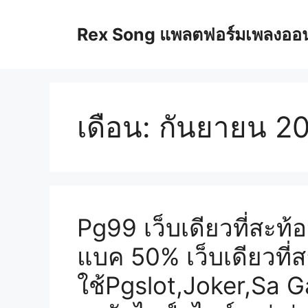
Skip
to
Rex Song แพลตฟอร์มเพลงออน
content
เดือน:
กันยายน 2
Pg99 เว็บเดียวที่สะท
แบค 50% เว็บเดียวที่ส
ใช้Pgslot,Joker,Sa