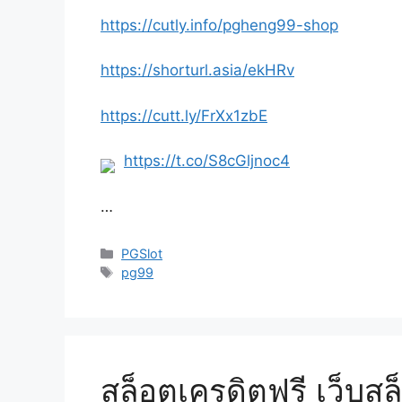
https://cutly.info/pgheng99-shop
https://shorturl.asia/ekHRv
https://cutt.ly/FrXx1zbE
https://t.co/S8cGljnoc4
…
Categories
PGSlot
Tags
pg99
สล็อตเครดิตฟรี เว็บสล