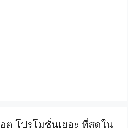
็อต โปรโมชั่นเยอะ ที่สุดใน