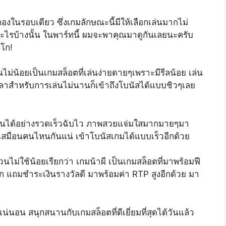
องในรอบเดียว ซึ่งเกมลักษณะนี้มีให้เลือกเล่นมากไม่
ะไรบ้างนั้น ในพาร์ทนี้ ผมจะพาคุณมาดูกันเลยนะครับ
ทโก!
น้อยเป็นเกมสล็อตที่เล่นง่ายดายๆเพราะมีรีลน้อย เล่น
ลาสำหรับการเล่นไม่นานก็เข้าถึงโบนัสได้แบบชิวๆเลย
ปินได้อย่างรวดเร็วฉับไว ภาพสวยแจ่มใสมากมายๆมา
สมือนคนไหนกันแน่ เข้าโบนัสเกมได้แบบเร็วอีกด้วย
นไม่ใช้น้อยเรียกว่า เกมน้าผี เป็นเกมสล็อตที่มาพร้อมฟี
าก แถมชำระเงินรางวัลดี มาพร้อมค่า RTP สูงอีกด้วย มา
่นอน สนุกสนานกับเกมสล็อตที่ดีเยี่ยมที่สุดได้วันแล้ว