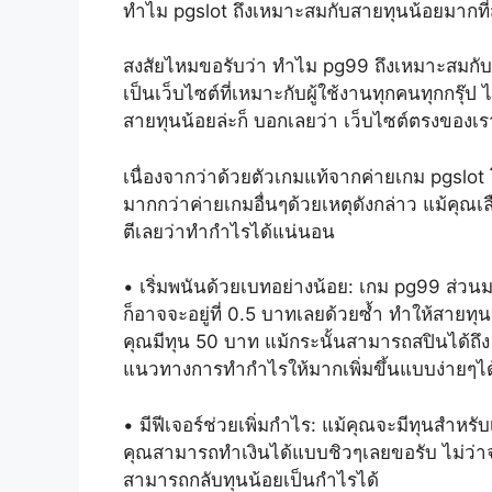
ทำไม pgslot ถึงเหมาะสมกับสายทุนน้อยมากที่
สงสัยไหมขอรับว่า ทำไม pg99 ถึงเหมาะสมกับส
เป็นเว็บไซต์ที่เหมาะกับผู้ใช้งานทุกคนทุกกรุ๊ป
สายทุนน้อยล่ะก็ บอกเลยว่า เว็บไซต์ตรงของ
เนื่องจากว่าด้วยตัวเกมแท้จากค่ายเกม pgslot
มากกว่าค่ายเกมอื่นๆด้วยเหตุดังกล่าว แม้คุ
ตีเลยว่าทำกำไรได้แน่นอน
• เริ่มพนันด้วยเบทอย่างน้อย: เกม pg99 ส่วนม
ก็อาจจะอยู่ที่ 0.5 บาทเลยด้วยซ้ำ ทำให้สายท
คุณมีทุน 50 บาท แม้กระนั้นสามารถสปินได้ถ
แนวทางการทำกำไรให้มากเพิ่มขึ้นแบบง่ายๆไ
• มีฟีเจอร์ช่วยเพิ่มกำไร: แม้คุณจะมีทุนสำหรั
คุณสามารถทำเงินได้แบบชิวๆเลยขอรับ ไม่ว่าจ
สามารถกลับทุนน้อยเป็นกำไรได้