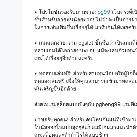
• โปรโมชั่นรองรับมากมาย:
pg99
เว็บตรงที่
ชั่นสำหรับสายทุนน้อยมาก! ไม่ว่าจะเป็นการฝากแ
ในการเล่นเพิ่มขึ้นเรื่อยๆได้ มารับกันได้เลยครั
• เกมแตกง่าย: เกม pgslot ขึ้นชื่อว่าเป็นเกมที่
หลายเกมได้โอกาสชนะบ่อย แม้จะเล่นด้วยทุนน้
เกมได้เรื่อยๆอีกด้วยนะครับ
• ทดสอบเล่นฟรี: สำหรับสายทุนน้อยหรือผู้
ทดลองเล่นฟรี เพื่อให้คุณสามารถเข้ามาทดสอบ
พันเจริญขึ้นอีกด้วย
ส่งตรงเกมสล็อตแบบปังๆกับ pgheng99 เกมที่เ
มาขอรับทุกคน! สำหรับคนไหนกันแน่ที่เข้ามาเล
โบนัสออกไวแบบสุดๆล่ะก็ ผมมีเกมมาแนะนำด้วย
เกมสล็อตและทำกำไรได้แบบชิวๆ