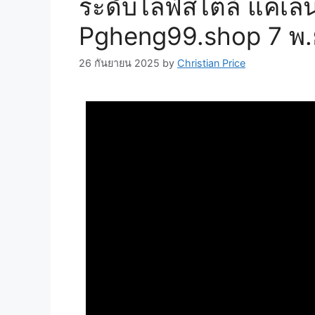
ระดับไลฟ์สไตล์ แค่เล่
Pgheng99.shop 7 พ.
26 กันยายน 2025
by
Christian Price