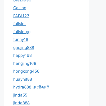
Casino
FAFA123
fullslot
fullslotpg
funny18
gaojing888
happy168
hengjing168
hongkong456
huayhit88
hydra888 เครดิตฟรี
jinda55
jinda888