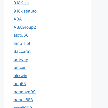
918Kiss
918kissauto
ABA
ABAGroup2
alot666
amb slot
Baccarat
betway
bitcoin
bkkwin
bng55
bonanza99
bonus888
brazil999