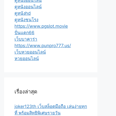
ดูหนังออนไลน์
ดูหนังออนไลน์
ดูหนังhd
ดูหนังชนโรง
https://www.pgslot.movie
ปั่นแตก66
เว็บบาคาร่า
https://www.punpro777.us/
เว็บหวยออนไลน์
หวยออนไลน์
เรื่องล่าสุด
joker123th เว็บสล็อตมือถือ เล่นง่ายทุก
ที่ พร้อมสิทธิพิเศษรายวัน