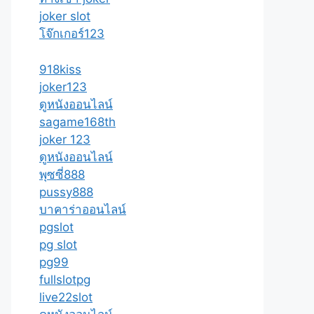
joker slot
โจ๊กเกอร์123
918kiss
joker123
ดูหนังออนไลน์
sagame168th
joker 123
ดูหนังออนไลน์
พุซซี่888
pussy888
บาคาร่าออนไลน์
pgslot
pg slot
pg99
fullslotpg
live22slot