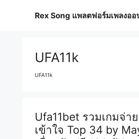
Skip
to
Rex Song แพลตฟอร์มเพลงออน
content
UFA11k
UFA11k
Ufa11bet รวมเกมจ่ายหน
เข้าใจ Top 34 by Ma