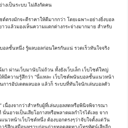
อย่างเป็นระบบ ไม่สังกัดคน
ไซต์ตรงมักจะตีราคาให้ดีมากกว่า โดยเฉพาะอย่างยิ่งบอล
ยะยาวแล้วมองเห็นความแตกต่างกระจ่างมากมาย สำหรับ
ชั้นหนึ่ง รู้ผลบอลก่อนใครกันแน่ รวดเร็วทันใจจริง
่านเว็บมานับไม่ถ้วน ทั้งยังเว็บเล็ก เว็บไซต์ใหญ่
ำให้มีความรู้สึกว่า “นี่แหละ เว็บไซต์พนันบอลชั้นแนวหน้า
นการอัปเดตผลบอล แล้วก็ ระบบที่ทันใจนักเล่นบอลตัว
 เนื่องจากว่าสำหรับผู้ที่เล่นบอลสดหรือพินิจพิจารณา
ที นั่นอาจเป็นเสียโอกาสหรือพลาดผลกำไรได้เลย จาก
แนวหน้าเว็บไซต์หนึ่ง ต้องบอกตรงๆว่าจับใจตั้งแต่วัน
าวรู้สึกเสมือนทราบก่อนถ่ายทอดสดทางโทรทัศน์เสียอีก