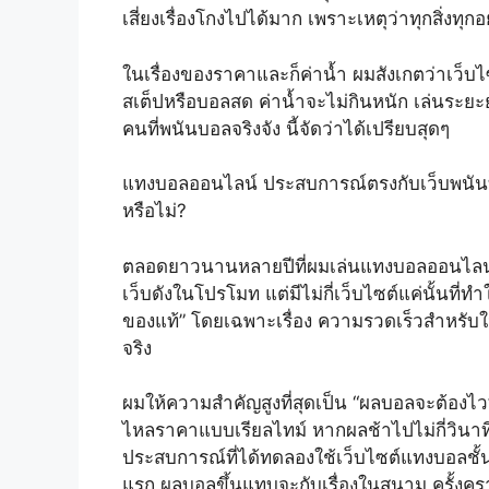
เสี่ยงเรื่องโกงไปได้มาก เพราะเหตุว่าทุกสิ่งทุก
ในเรื่องของราคาและก็ค่าน้ำ ผมสังเกตว่าเว็บ
สเต็ปหรือบอลสด ค่าน้ำจะไม่กินหนัก เล่นระ
คนที่พนันบอลจริงจัง นี้จัดว่าได้เปรียบสุดๆ
แทงบอลออนไลน์ ประสบการณ์ตรงกับเว็บพนันบอล
หรือไม่?
ตลอดยาวนานหลายปีที่ผมเล่นแทงบอลออนไลน์มา ผ
เว็บดังในโปรโมท แต่มีไม่กี่เว็บไซต์แค่นั้นที่ท
ของแท้” โดยเฉพาะเรื่อง ความรวดเร็วสำหรับใ
จริง
ผมให้ความสำคัญสูงที่สุดเป็น “ผลบอลจะต้องไว”
ไหลราคาแบบเรียลไทม์ หากผลช้าไปไม่กี่วินา
ประสบการณ์ที่ได้ทดลองใช้เว็บไซต์แทงบอลชั้น
แรก ผลบอลขึ้นแทบจะกับเรื่องในสนาม ครั้งคร