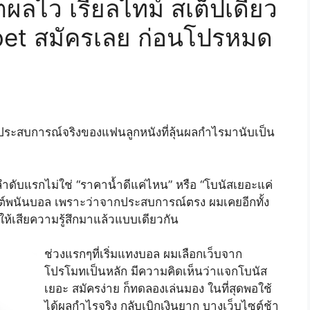
ดตผลไว เรียลไทม์ สเต็ปเดียว
bet สมัครเลย ก่อนโปรหมด
 ประสบการณ์จริงของแฟนลูกหนังที่ลุ้นผลกำไรมานับเป็น
ำดับแรกไม่ใช่ “ราคาน้ำดีแค่ไหน” หรือ “โบนัสเยอะแค่
ไซต์พนันบอล เพราะว่าจากประสบการณ์ตรง ผมเคยอีกทั้ง
ให้เสียความรู้สึกมาแล้วแบบเดียวกัน
ช่วงแรกๆที่เริ่มแทงบอล ผมเลือกเว็บจาก
โปรโมทเป็นหลัก มีความคิดเห็นว่าแจกโบนัส
เยอะ สมัครง่าย ก็ทดลองเล่นมอง ในที่สุดพอใช้
ได้ผลกำไรจริง กลับเบิกเงินยาก บางเว็บไซต์ช้า