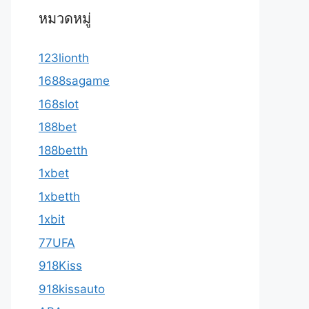
หมวดหมู่
123lionth
1688sagame
168slot
188bet
188betth
1xbet
1xbetth
1xbit
77UFA
918Kiss
918kissauto