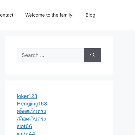
ontact
Welcome to the family!
Blog
Search
for:
joker123
Hengjing168
สล็อตเว็บตรง
สล็อตเว็บตรง
slot66
jinda44