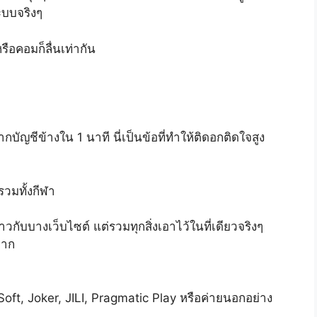
ระบบจริงๆ
ือคอมก็ลื่นเท่ากัน
ัญชีข้างใน 1 นาที นี่เป็นข้อที่ทำให้ติดอกติดใจสูง
วมทั้งกีฬา
วกับบางเว็บไซต์ แต่รวมทุกสิ่งเอาไว้ในที่เดียวจริงๆ
ยาก
 Soft, Joker, JILI, Pragmatic Play หรือค่ายนอกอย่าง