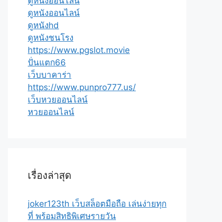
ดูหนังออนไลน์
ดูหนังออนไลน์
ดูหนังhd
ดูหนังชนโรง
https://www.pgslot.movie
ปั่นแตก66
เว็บบาคาร่า
https://www.punpro777.us/
เว็บหวยออนไลน์
หวยออนไลน์
เรื่องล่าสุด
joker123th เว็บสล็อตมือถือ เล่นง่ายทุก
ที่ พร้อมสิทธิพิเศษรายวัน