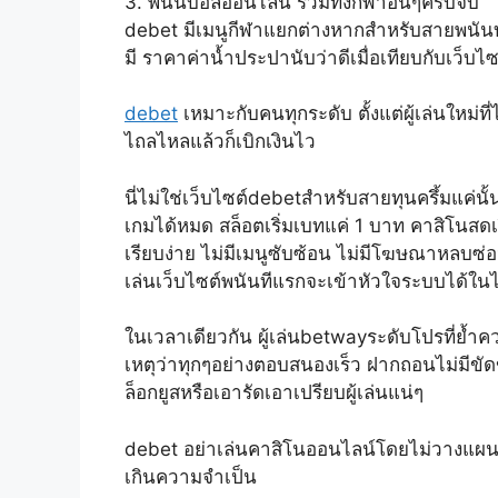
3. พนันบอลออนไลน์ รวมทั้งกีฬาอื่นๆครบจบ
debet มีเมนูกีฬาแยกต่างหากสำหรับสายพนันบอ
มี ราคาค่าน้ำประปานับว่าดีเมื่อเทียบกับเว็บ
debet
เหมาะกับคนทุกระดับ ตั้งแต่ผู้เล่นใหม่
ไถลไหลแล้วก็เบิกเงินไว
นี่ไม่ใช่เว็บไซต์debetสำหรับสายทุนครึ้มแค่น
เกมได้หมด สล็อตเริ่มเบทแค่ 1 บาท คาสิโนสดเร
เรียบง่าย ไม่มีเมนูซับซ้อน ไม่มีโฆษณาหลบซ่อนป
เล่นเว็บไซต์พนันทีแรกจะเข้าหัวใจระบบได้ในไม
ในเวลาเดียวกัน ผู้เล่นbetwayระดับโปรที่ย้
เหตุว่าทุกๆอย่างตอบสนองเร็ว ฝากถอนไม่มีขัดข้อ
ล็อกยูสหรือเอารัดเอาเปรียบผู้เล่นแน่ๆ
debet อย่าเล่นคาสิโนออนไลน์โดยไม่วางแผน เ
เกินความจำเป็น