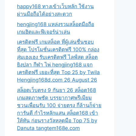
happy168 ทางเข้าเว็บหลัก ใช้งาน
ผ่านมือถือได้อย่างสะดวก
hengjing168 แหล่งรวมสล็อตมือถือ
เกมฮิตและฟีเจอร์น่าเล่น
เครดิตฟรี เกมสล็อต ที่ผู้เล่นชื่นชอบ
ที่สุด โปรโมชั่นเครดิตฟรี 100% กล่อง
สุ่มเฮงเฮง รับเครดิตฟรี ไลฟ์สด สล็อต
ยิงปลา กีฬา ไพ่ hengjing168 แจก
เครดิตฟรี เยอะที่สุด Top 25 by Twila
Hengjing168d.com 26 August 26
สล็อตเว็บตรง 9 กันยา 26 สล็อต168
เกมสดภาพชัด บรรยากาศพรีเมียม
ชวนเพื่อนรับ 100 จ่ายตรง กี่ล้านก็จ่าย
การันตี กำไรหลักแสน สล็อต168 เข้า
ให้ทัน ก่อนรางวัลหลุดมือ Top 75 by
Danuta tangtem168e.com