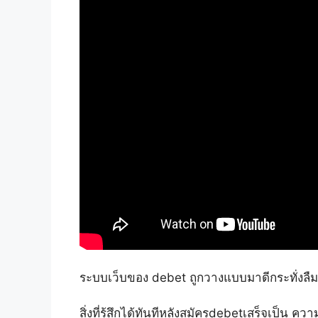
ระบบเว็บของ debet ถูกวางแบบมาดีกระทั่งลืม
สิ่งที่รู้สึกได้ทันทีหลังสมัครdebetเสร็จเป็น 