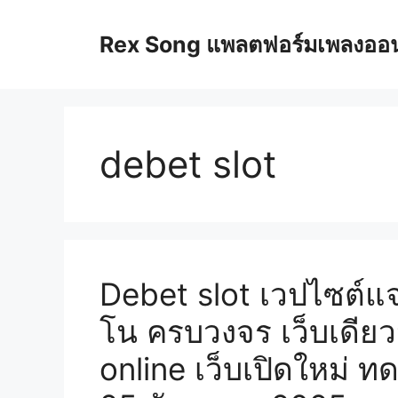
Skip
to
Rex Song แพลตฟอร์มเพลงออน
content
debet slot
Debet slot เวปไซต์แ
โน ครบวงจร เว็บเดียว
online เว็บเปิดใหม่ 