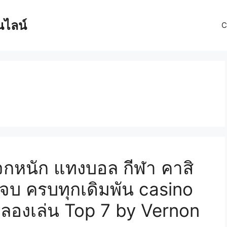
ไลน์
C
จกหนัก แทงบอล กีฬา คาสิ
จบ ครบทุกเดิมพัน casino
ทดลองเล่น Top 7 by Vernon