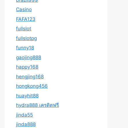
Casino
FAFA123
fullslot
fullslotpg
funny18
gaojing888
happy168
hengjing168
hongkong456
huayhit88
hydra888 เครดิตฟรี
jinda55
jinda888