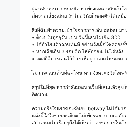
ผู้คนจำนวนมากหลงผิดว่าเพียงแค่เล่นกับเว็บไซต์
มีความเสี่ยงเสมอ ถ้าไม่มีวินัยก็หมดตัวได้เหมื
สิ่งที่ฉันทำความเข้าใจจากการเล่น debet ม
• ตั้งงบในทุกๆวัน เช่น วันนี้เล่นไม่เกิน 300
• ได้กำไรแล้วถอนทันที อย่าหวังเผื่อโชคสองชั
• หากเสียเกิน 3 รอบติด ให้พักก่อน ไม่ไล่หลัง
• จดสถิติการเล่นไว้บ้าง เพื่อดูว่าเกมไหนเหมา
ไม่ว่าจะเล่นเว็บดีแค่ไหน หากจังหวะชีวิตไม่พร้
สรุปในที่สุด หากกำลังมองหาเว็บที่เล่นแล้วสุขใ
คิดนาน
ความตรึงใจแรกของฉันกับ betway ไม่ได้มาจาก
แห่งนี้ใส่ใจรายละเอียด ไม่เพียรพยายามแออัดอ
สม่ำเสมอไปเรื่อยๆถึงได้เห็นว่า ทุกๆอย่างในเ