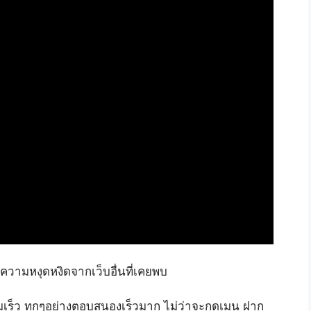
ความหงุดหงิดจากเว็บอื่นที่เคยพบ
ความเร็ว ทุกๆอย่างตอบสนองเร็วมาก ไม่ว่าจะกดเมนู ฝาก