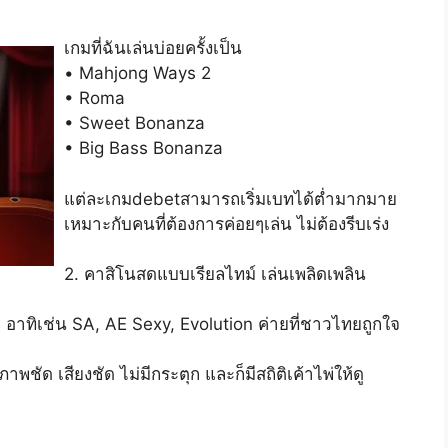
เกมที่ฉันเล่นบ่อยครั้งเป็น
• Mahjong Ways 2
• Roma
• Sweet Bonanza
• Big Bass Bonanza
แต่ละเกมdebetสามารถเริ่มเบทได้ต่ำมากมาย
เหมาะกับคนที่ต้องการค่อยๆเล่น ไม่ต้องรีบเร่ง
2. คาสิโนสดแบบเรียลไทม์ เล่นเพลิดเพลิน
อาทิเช่น SA, AE Sexy, Evolution ค่ายที่ชาวไทยถูกใจ
าพชัด เสียงชัด ไม่มีกระตุก และก็มีสถิติเค้าไพ่ให้ดู