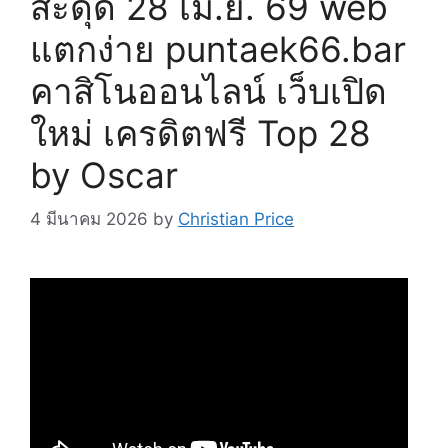
สะดุด 28 เม.ย. 69 web
แตกง่าย puntaek66.bar
คาสิโนออนไลน์ เว็บเปิด
ใหม่ เครดิตฟรี Top 28
by Oscar
4 มีนาคม 2026
by
Christian Price