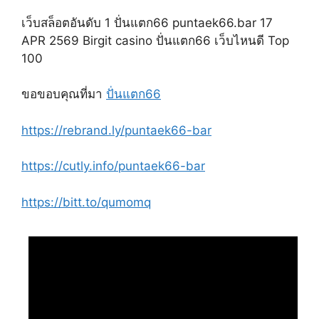
เว็บสล็อตอันดับ 1 ปั่นแตก66 puntaek66.bar 17
APR 2569 Birgit casino ปั่นแตก66 เว็บไหนดี Top
100
ขอขอบคุณที่มา
ปั่นแตก66
https://rebrand.ly/puntaek66-bar
https://cutly.info/puntaek66-bar
https://bitt.to/qumomq