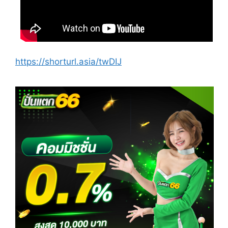
https://shorturl.asia/twDIJ