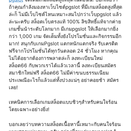
ถ้าคุณกำลังมองหาเว็บไซต์pgslot ที่มีเกมสล็อตสูงที่สุด
ล่ะก็ ไม่มีเว็บไซต์ไหนเหมาะสมไปกว่าเว็บpgslot แล้ว
ล่ะนะครับ สล็อตเว็บตรงแท้ 100% ลิขสิทธิ์แท้จากค่าย
เกมชั้นนำระดับโลกมาก มีเกมpgslot ให้เลือกมากยิ่ง
กว่า 1,000 เกม จัดเต็มทั้งยังโปรโมชั่นและกิจกรรมอีก
มาก! สนุกกับเกมPgslot แตกหนักแตกจริง รับเครดิต
ฟรีจากโปรโมชั่นได้ทุกวันตลอด 24 ชั่วโมง หากคุณ
ไม่ได้อยากต้องการพลาดล่ะก็ ลงทะเบียนใหม่
สล็อต66 กับพวกเราได้แล้วเวลานี้ ลงทะเบียนสมัคร
สมาชิกใหม่ฟรี สล็อต66 ไม่มีค่าขนบธรรมเนียม
ประเพณีอะไรก็แล้วแต่ทั้งปวงแน่ๆ อย่าคอยช้า สมัคร
เลย!
เทคนิคการเลือกเกมสล็อตแบบชิวๆสำหรับคนใจร้อน
โดยเฉพาะอย่างยิ่ง!
บอกเลยว่าบทความสล็อตเนื้อหานี้เหมาะกับคนใจร้อน