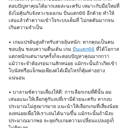
ตอบปัญหาคุณได้มากเลยล่ะนะครับ เหมาะกับมือใหม่ที่
ยังไม่คุ้นกับจังหวะของเกม ปั่นแตก66 อีกด้วย ทำให้
เล่นแล้วทำความเข้าใจระบบเต็มที่ ไม่กดดันมากจน
เกินความจำเป็น
• เกมแปรผันสูงสำหรับสายลุ้นหนัก: หากคุณเป็นคน
ชอบลุ้น ชอบความตื่นเต้น เกม
ปั่นแตก66
ที่ได้โอกาส
แตกหนักแต่นานๆครั้งก็จะตอบปัญหาคุณมากกว่า
แม้ว่าจะจำต้องรอนานสักหน่อย แม้กระนั้นถ้าเกิดเข้า
โบนัสหรือแจ็กพอเพียงตได้เมื่อไหร่ก็คุ้มค่าอย่าง
แน่นอน
• บาลานซ์ความเสี่ยงให้ดี: การเลือกเกมที่ดีนั้น ผม
เสนอแนะให้เลือกคู่กับงบที่เรามีด้วยนะครับ หากงบ
ประมาณไม่สูงมากมาย แนะนำให้เลือกเกมที่เสี่ยงน้อย
ลงหน่อยเพื่อให้เราเล่นได้นานขึ้น แม้กระนั้นถ้ามีงบ
ประมาณมากพอ จะลุยกับเกมความเปลี่ยนแปลงสูงก็
ไม่ติดเลย