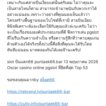
เหมาะกับแค่สายปั่นเงียบแค่นั้นครับผม ไม่ว่าคุณจะ
เป็นสายไหนก็ตาม สามารถเข้ามาพนันกับพวกเราได้
อย่างแน่นอน เพราะว่าอย่างที่คุณมองเห็นแล้วว่า
โครงสร้างพื้นฐานของเว็บไซต์ที่เรามี สายปั่นเงียบ
พินิจพิเคราะห์และเลือกให้กับคุณแล้วล่ะนะครับ ไม่ว่า
จะเป็นเรื่องขององค์ประกอบเกมที่ดี ฟีลการเล่น pgslot
ที่ไม่รีบเกินความจำเป็น หรือความรู้สึกที่ว่าควบคุมเกม
ด้วยตัวเองได้จริงๆทั้งปวงนี้คือสิ่งที่คุณจะได้รับโดย
ทันทีแน่นอน มาทดลองกันได้เลยจ๊านะครับ!
slot ปั่นแตก66 puntaek66.bar 13 พฤษภาคม 2026
Oscar casino online pgslot ที่ฮิตที่สุด Top 53
ขอขอบคุณมากby
สล็อต66
https://rebrand.ly/puntaek66-bar
https://cutly.info/puntaek66-bar