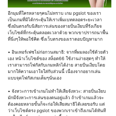
อีกมุมที่ใครหลายๆคนไม่ทราบ เกม pgslot ของเรา
เป็นเกมที่มิได้กระตุ้นให้เราเพิ่มเบทตลอดระยะเวลา
ซึ่งมันตรงกับนิสัยการเล่นของสายปั่นเงียบที่รังเกียจ
เว็บไซต์ที่กระตุ้นตลอดเวลาด้วย พวกเขาปรารถนาพื้น
ที่นิ่งๆให้พอใช้คิด ซึ่งเว็บตรงของเราตอบปัญหามาก
• อินเทอร์เฟซไม่ก่อกวนสมาธิ: จากที่ผมลองใช้ด้วยตัว
เอง หน้าเว็บไซต์ของ สล็อต66 ใช้งานง่ายสุดๆ ทำให้
เราสามารถโฟกัสกับเกมหลักได้ง่าย สายปั่นเงียบโดย
มากให้ความเอาใจใส่กับส่วนนี้ เนื่องจากอยากเล่น
แบบจุดโฟกัสเกมเต็มๆนั่นเอง
• จังหวะการเข้าเกมไม่ทำให้เสียจังหวะ: สายปั่นเงียบ
มักมีจังหวะการเล่นของตนอยู่แล้ว ถ้าเข้าเกมแล้วจะ
ต้องคอยหลายขั้นก็จะก่อให้เสียสมาธิได้เลยขอรับ แต่
ว่าเว็บไซต์ตรง pgslot ของพวกเราเข้าถึงเกมได้ทันที