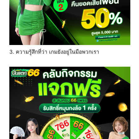
3. ความรู้สึกที่ว่า เกมยังอยู่ในมือพวกเรา