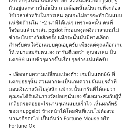
แบบสุดๆแน่นอนนะครับ อย่างที่คนเล่นเกมpgslot รู้
กันอยู่และจากนั้นก็เป็น เกมสล็อตนั้นเป็นเกมที่จะต้อง
ใช้เวลาสำหรับในการเล่น คุณจะไม่อาจจะทำเงินแบบ
แน่ชัดด้านใน 1-2 นาทีได้แน่ๆ เพราะฉะนั้น คนที่
ใจร้อนแล้วมาเล่น pgslot ก็ชอบหงุดหงิดเวลาเกมไม่
ชำระเงินรางวัลสักครั้ง แม้กระนั้นมันมีทางเลือก
สำหรับคนใจร้อนแบบคุณอยู่ครับ เพียงแค่คุณเลือกเกม
ให้เหมาะสมกับตนเอง การันตีเลยว่า คุณจะเล่น ปั่น
แตก66 แบบชิวๆมากขึ้นเรื่อยๆอย่างแน่แท้ครับ
• เลือกเกมความเปลี่ยนแปลงต่ำ: เกมปั่นแตก66 ที่
แตกบ่อยๆนั้น ส่วนมากจะเป็นเกมความผันแปรต่ำที่
มอบเงินรางวัลไม่สูงนัก แม้กระนั้นการันตีได้เลยว่า
คุณจะได้รับเงินรางวัลบ่อยๆนั่นเอง ซึ่งเหมาะสมกับผู้ที่
เกลียดรอคอยอะไรนานๆเล่นแบบเร็วไว เห็นผลลัพธ์
ของเกมpgslot ข้างหน้าได้โดยทันทีแบบไม่ต้องรอ
นานๆอีกต่อไป เป็นต้นว่า Fortune Mouse หรือ
Fortune Ox