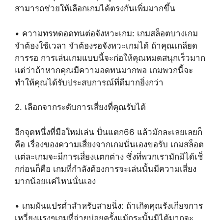
สามารถช่วยให้เลือกเกมได้ตรงกันเพิ่มมากขึ้น
• ความทรหดอดทนต่อจังหวะเกม: เกมสล็อตบางเกม
จำต้องใช้เวลา จำต้องรอจังหวะเกมได้ ถ้าคุณเกลียด
การรอ การเล่นเกมแบบนี้จะก่อให้คุณหมดสนุกเร็วมาก
แต่ว่าถ้าหากคุณมีความอดทนมากพอ เกมพวกนี้จะ
ทำให้คุณได้รับประสบการณ์ที่ดีมากยิ่งกว่า
2. เลือกจากระดับการเสี่ยงที่คุณรับได้
อีกจุดหนึ่งที่มือใหม่เล่น ปั่นแตก66 แล้วมักละเลยเลยก็
คือ เรื่องของความเสี่ยงจากเกมนั่นเองขอรับ เกมสล็อต
แต่ละเกมจะมีการเสี่ยงแตกต่าง ซึ่งที่พวกเรามักมิได้เช็
กก่อนก็คือ เกมที่กำลังต้องการจะเล่นนั้นมีความเสี่ยง
มากน้อยแค่ไหนนั่นเอง
• เกมผันแปรต่ำสำหรับสายนิ่ง: ถ้าเกิดคุณรังเกียจการ
เหวี่ยงแรงๆเกมที่จ่ายบ่อยครั้งแม้กระนั้นมิได้มากจะ