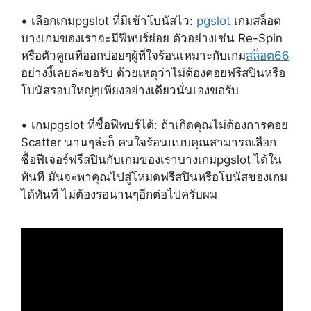
• เลือกเกมpgslot ที่มีเข้าโบนัสไว:
pgslot
เกมสล็อต
บางเกมของเราจะมีฟีพบร์ย่อย ตัวอย่างเช่น Re-Spin
หรือตัวคูณที่ออกบ่อยๆผู้ที่ใจร้อนเหมาะกับเกม
สล็อต66
อย่างงี้เลยล่ะขอรับ ด้วยเหตุว่าไม่ต้องคอยฟรีสปินหรือ
โบนัสรอบใหญ่ๆเพียงอย่างเดียวนั่นเองขอรับ
• เกมpgslot ที่ซื้อฟีพบร์ได้: ถ้าเกิดคุณไม่ต้องการคอย
Scatter นานๆล่ะก็ คนใจร้อนแบบคุณสามารถเลือก
ซื้อฟีเจอร์ฟรีสปินกับเกมของเราบางเกมpgslot ได้ใน
ทันที มันจะพาคุณไปสู่โหมดฟรีสปินหรือโบนัสของเกม
ได้ทันที ไม่ต้องรอนานๆอีกต่อไปครับผม