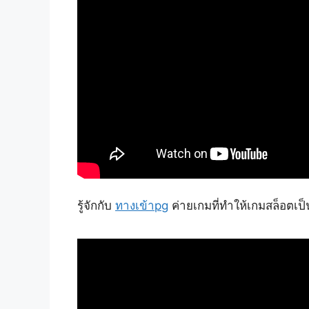
รู้จักกับ
ทางเข้าpg
ค่ายเกมที่ทำให้เกมสล็อตเป็น