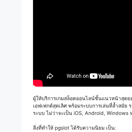
ผู้ให้บริการเกมสล็อตออนไลน์ชั้นแนวหน้าสุด
เอฟเฟกต์สุดเลิศ พร้อมระบบการเล่นที่ล้ำสมัย ร
ระบบ ไม่ว่าจะเป็น iOS, Android, Windows
สิ่งที่ทำให้ pgslot ได้รับความนิยม เป็น: