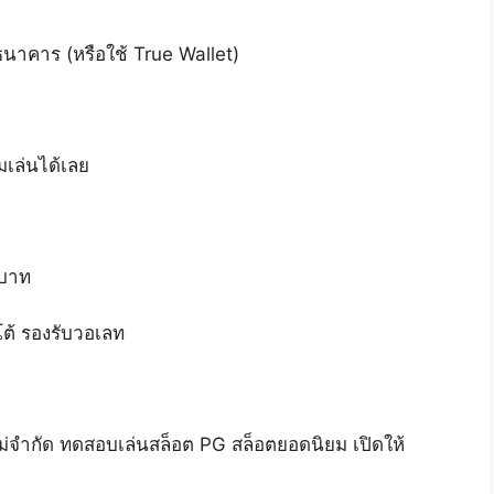
ีธนาคาร (หรือใช้ True Wallet)
มเล่นได้เลย
 บาท
ต้ รองรับวอเลท
ม่จำกัด ทดสอบเล่นสล็อต PG สล็อตยอดนิยม เปิดให้