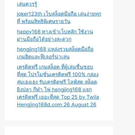
เล่นควรรู้
joker123th เว็บสล็อตมือถือ เล่นง่ายทุก
ที่ พร้อมสิทธิพิเศษรายวัน
happy168 ทางเข้าเว็บหลัก ใช้งาน
ผ่านมือถือได้อย่างสะดวก
hengjing168 แหล่งรวมสล็อตมือถือ
เกมฮิตและฟีเจอร์น่าเล่น
เครดิตฟรี เกมสล็อต ที่ผู้เล่นชื่นชอบ
ที่สุด โปรโมชั่นเครดิตฟรี 100% กล่อง
สุ่มเฮงเฮง รับเครดิตฟรี ไลฟ์สด สล็อต
ยิงปลา กีฬา ไพ่ hengjing168 แจก
เครดิตฟรี เยอะที่สุด Top 25 by Twila
Hengjing168d.com 26 August 26