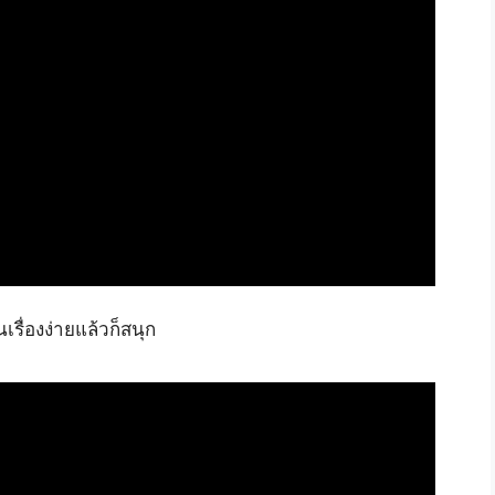
เรื่องง่ายแล้วก็สนุก