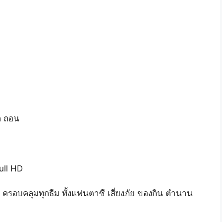
ก ถอน
ull HD
ครอบคลุมทุกธีม ทั้งแฟนตาซี เสี่ยงภัย ของกิน ตำนาน