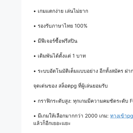
• เกมแตกง่าย เล่นไม่ยาก
• รองรับภาษาไทย 100%
• มีฟีเจอร์ซื้อฟรีสปิน
• เดิมพันได้ตั้งแต่ 1 บาท
• ระบบอัตโนมัติเต็มแบบอย่าง อีกทั้งสมัคร ฝา
จุดเด่นของ สล็อตpg ที่ผู้เล่นยอมรับ
• กราฟิกระดับสูง: ทุกเกมมีความคมชัดระดับ F
• มีเกมให้เลือกมากกว่า 2000 เกม:
ทางเข้าpg
แล้วก็อีกเยอะแยะ