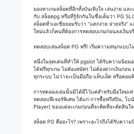
มองหาเกมสล็อตที่อีกทั้งบันเทิงใจ เล่นง่าย แ
กับ สล็อตpg หรือที่รู้จักกันในชื่อเต็มว่า PG SL
สล็อตทั่วเอเชียยอมรับว่า “แตกง่าย จ่ายจริง” แล
ใหม่แล้วก็คนที่ต้องการทดสอบเกมก่อนลงเงินจร
ทดสอบเล่นสล็อต PG ฟรี! เริ่มความสนุกแบบไม่
หนึ่งในจุดเด่นที่ทำให้ pgslot ได้รับความนิยม
ได้ฟรีทุกเกม ไม่ต้องสมัคร ไม่ต้องฝากเงินก่อน
ทุกระบบ ไม่ว่าจะเป็นมือถือ แท็บเล็ต หรือคอมพ
การทดลองเล่นนั้นมิได้มีไว้แค่สำหรับมือใหม่เท
ทดสอบฟีเจอร์พิเศษ ได้แก่ การซื้อฟรีสปิน, โบ
Player) ของแต่ละเกมก่อนที่จะคิดที่จะตัดสินใจ
สล็อต PG คืออะไร? เพราะอะไรถึงได้รับความน