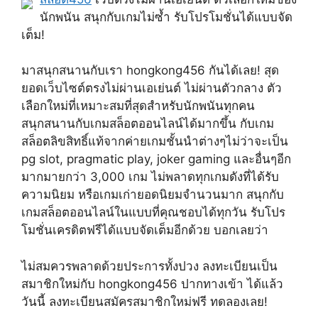
นักพนัน สนุกกับเกมไม่ซ้ำ รับโปรโมชั่นได้แบบจัด
เต็ม!
มาสนุกสนานกับเรา hongkong456 กันได้เลย! สุด
ยอดเว็บไซต์ตรงไม่ผ่านเอเย่นต์ ไม่ผ่านตัวกลาง ตัว
เลือกใหม่ที่เหมาะสมที่สุดสำหรับนักพนันทุกคน
สนุกสนานกับเกมสล็อตออนไลน์ได้มากขึ้น กับเกม
สล็อตลิขสิทธิ์แท้จากค่ายเกมชั้นนำต่างๆไม่ว่าจะเป็น
pg slot, pragmatic play, joker gaming และอื่นๆอีก
มากมายกว่า 3,000 เกม ไม่พลาดทุกเกมดังที่ได้รับ
ความนิยม หรือเกมเก่ายอดนิยมจำนวนมาก สนุกกับ
เกมสล็อตออนไลน์ในแบบที่คุณชอบได้ทุกวัน รับโปร
โมชั่นเครดิตฟรีได้แบบจัดเต็มอีกด้วย บอกเลยว่า
ไม่สมควรพลาดด้วยประการทั้งปวง ลงทะเบียนเป็น
สมาชิกใหม่กับ hongkong456 ปากทางเข้า ได้แล้ว
วันนี้ ลงทะเบียนสมัครสมาชิกใหม่ฟรี ทดลองเลย!