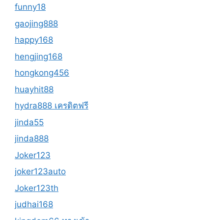
funny18
gaojing888
happy168
hengjing168
hongkong456
huayhit88
hydra888 เครดิตฟรี
jinda55
jinda888
Joker123
joker123auto
Joker123th
judhai168