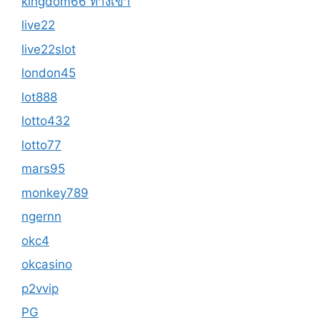
kingdom66 ทางเข้า
live22
live22slot
london45
lot888
lotto432
lotto77
mars95
monkey789
ngernn
okc4
okcasino
p2vvip
PG