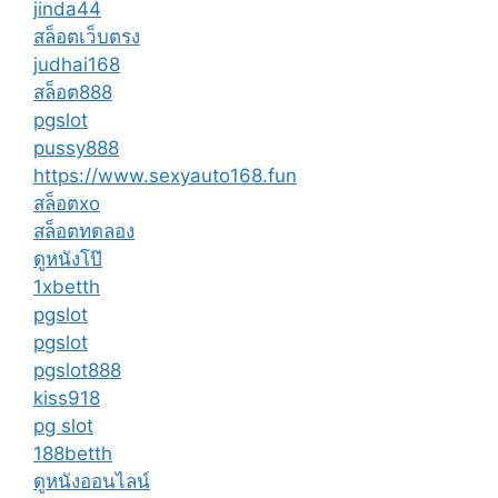
jinda44
สล็อตเว็บตรง
judhai168
สล็อต888
pgslot
pussy888
https://www.sexyauto168.fun
สล็อตxo
สล็อตทดลอง
ดูหนังโป๊
1xbetth
pgslot
pgslot
pgslot888
kiss918
pg slot
188betth
ดูหนังออนไลน์