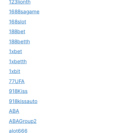
123lionth
1688sagame
168slot
188bet
188betth
1xbet
1xbetth
1xbit
77UFA
918Kiss
918kissauto
ABA
ABAGroup2
alot666