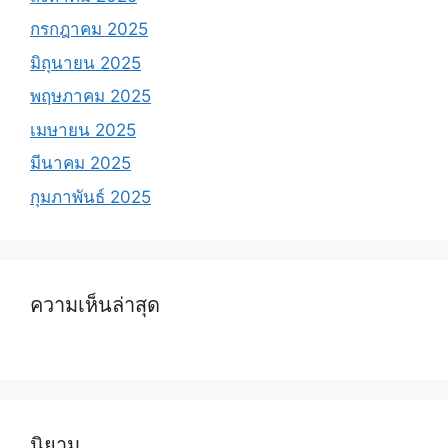
กรกฎาคม 2025
มิถุนายน 2025
พฤษภาคม 2025
เมษายน 2025
มีนาคม 2025
กุมภาพันธ์ 2025
ความเห็นล่าสุด
นิยาม