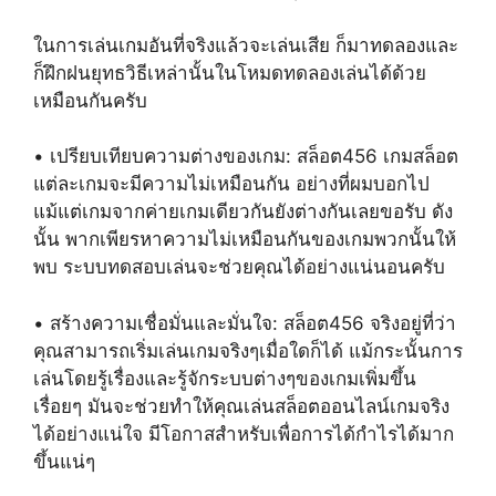
ในการเล่นเกมอันที่จริงแล้วจะเล่นเสีย ก็มาทดลองและ
ก็ฝึกฝนยุทธวิธีเหล่านั้นในโหมดทดลองเล่นได้ด้วย
เหมือนกันครับ
• เปรียบเทียบความต่างของเกม: สล็อต456 เกมสล็อต
แต่ละเกมจะมีความไม่เหมือนกัน อย่างที่ผมบอกไป
แม้แต่เกมจากค่ายเกมเดียวกันยังต่างกันเลยขอรับ ดัง
นั้น พากเพียรหาความไม่เหมือนกันของเกมพวกนั้นให้
พบ ระบบทดสอบเล่นจะช่วยคุณได้อย่างแน่นอนครับ
• สร้างความเชื่อมั่นและมั่นใจ: สล็อต456 จริงอยู่ที่ว่า
คุณสามารถเริ่มเล่นเกมจริงๆเมื่อใดก็ได้ แม้กระนั้นการ
เล่นโดยรู้เรื่องและรู้จักระบบต่างๆของเกมเพิ่มขึ้น
เรื่อยๆ มันจะช่วยทำให้คุณเล่นสล็อตออนไลน์เกมจริง
ได้อย่างแน่ใจ มีโอกาสสำหรับเพื่อการได้กำไรได้มาก
ขึ้นแน่ๆ