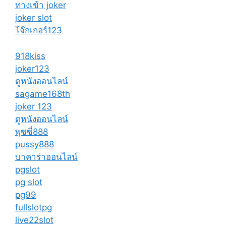
ทางเข้า joker
joker slot
โจ๊กเกอร์123
918kiss
joker123
ดูหนังออนไลน์
sagame168th
joker 123
ดูหนังออนไลน์
พุซซี่888
pussy888
บาคาร่าออนไลน์
pgslot
pg slot
pg99
fullslotpg
live22slot