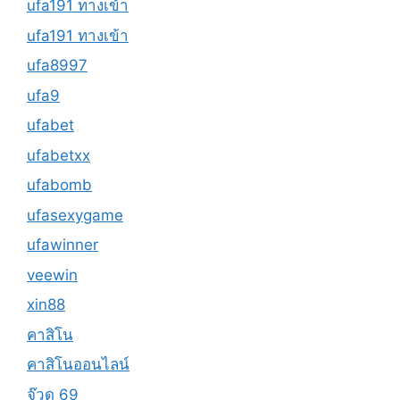
ufa191 ทางเข้า
ufa191 ทางเข้า
ufa8997
ufa9
ufabet
ufabetxx
ufabomb
ufasexygame
ufawinner
veewin
xin88
คาสิโน
คาสิโนออนไลน์
จ๊วด 69