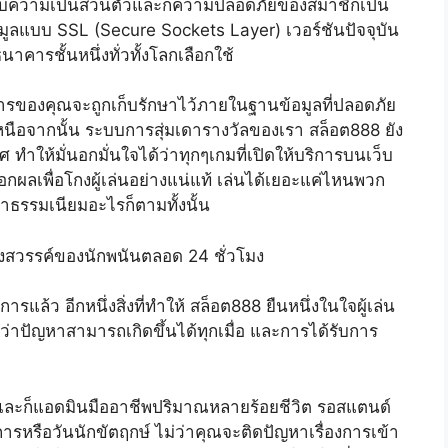
กับความเป็นส่วนตัวและก็ความปลอดภัยของสมาชิกเป็น
้อมูลแบบ SSL (Secure Sockets Layer) เวอร์ชันปัจจุบัน
าคารชั้นหนึ่งทั่วทั้งโลกเลือกใช้
าคารของคุณจะถูกเก็บรักษาไว้ภายในฐานข้อมูลที่ปลอดภัย
เหนือจากนั้น ระบบการสุ่มเดารางวัลของเรา สล็อต888 ยัง
ำให้มั่นอกมั่นใจได้ว่าทุกๆเกมที่เปิดให้บริการบนเว็บ
็อกผลเพื่อโกงผู้เล่นอย่างแน่แท้ เล่นได้เยอะแค่ไหนพวก
ค่าธรรมเนียมอะไรก็ตามทั้งนั้น
งสวรรค์ของนักพนันตลอด 24 ชั่วโมง
แล้ว อีกหนึ่งสิ่งที่ทำให้ สล็อต888 ยืนหนึ่งในใจผู้เล่น
ดีว่าปัญหาสามารถเกิดขึ้นได้ทุกเมื่อ และการได้รับการ
และก็แอดมินมืออาชีพปริมาณหลายร้อยชีวิต รอสแตนด์
ารหรือวันนักขัตฤกษ์ ไม่ว่าคุณจะติดปัญหาเรื่องการเข้า