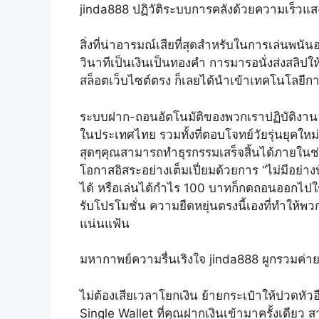
jinda888 ปฏิวัติระบบการคลังด้วยความเร็วแสง
สิ่งที่น่าอารมณ์เสียที่สุดสำหรับในการเล่นพนัน
วินาทีเป็นเงินเป็นทองคำ การมารอนั่งส่งสลิปให
สล็อตเว็บไซต์ตรง ก็เลยได้นำเข้าเทคโนโลยีการ
ระบบฝาก-ถอนอัตโนมัติของพวกเราปฏิบัติงานอย่า
ในประเทศไทย รวมทั้งที่ตอบโจทย์วัยรุ่นยุคใหม
สุดๆคุณสามารถทำธุรกรรมเสร็จสิ้นได้ภายในช่วง
โอกาสอิสระอย่างเต็มเปี่ยมด้วยการ “ไม่มีอย่
ได้ หรือเล่นได้กำไร 100 บาทก็กดถอนออกไปใช้ไ
รับโปรโมชั่น ความยืดหยุ่นตรงนี้เองที่ทำให้พว
แน่นแฟ้น
มหากาพย์ความรื่นเริงใจ jinda888 ผูกรวมค่ายเ
ไม่ต้องเสียเวลาโยกเงิน ย้ายกระเป๋าให้ปวดหัวอ
Single Wallet ที่คุณฝากเงินเข้ามาครั้งเดียว