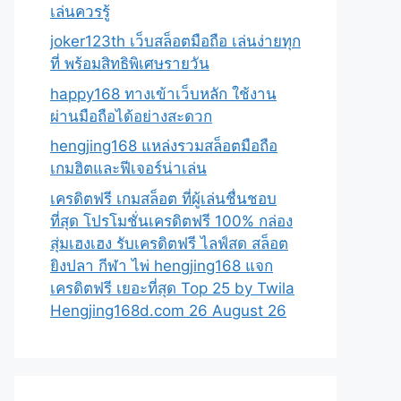
เล่นควรรู้
joker123th เว็บสล็อตมือถือ เล่นง่ายทุก
ที่ พร้อมสิทธิพิเศษรายวัน
happy168 ทางเข้าเว็บหลัก ใช้งาน
ผ่านมือถือได้อย่างสะดวก
hengjing168 แหล่งรวมสล็อตมือถือ
เกมฮิตและฟีเจอร์น่าเล่น
เครดิตฟรี เกมสล็อต ที่ผู้เล่นชื่นชอบ
ที่สุด โปรโมชั่นเครดิตฟรี 100% กล่อง
สุ่มเฮงเฮง รับเครดิตฟรี ไลฟ์สด สล็อต
ยิงปลา กีฬา ไพ่ hengjing168 แจก
เครดิตฟรี เยอะที่สุด Top 25 by Twila
Hengjing168d.com 26 August 26