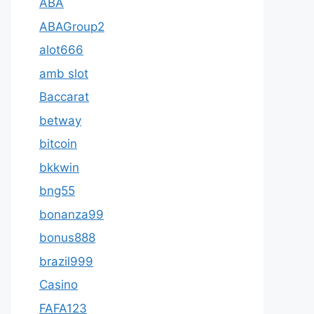
ABA
ABAGroup2
alot666
amb slot
Baccarat
betway
bitcoin
bkkwin
bng55
bonanza99
bonus888
brazil999
Casino
FAFA123