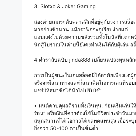
3. Slotxo & Joker Gaming
สองค่ายเกมระดับคลาสสิกที่อยู่คู่กับวงการสล็อ
มาอย่างช้านาน แม้กราฟิกจะดูเรียบง่ายแต่
แอบแฝงไปด้วยความขลังรวมทั้งโบนัสที่แตกหนั
นักสู้โบราณในค่ายนี้ยังคงทำเงินให้กับผู้เล่น ส
4 ตำราลับฉบับ jinda888 เปลี่ยนแปลงทุนหลัก
การเป็นผู้ชนะในเกมสล็อตมิได้อาศัยเพียงแต่ผู้ก
จริงจะมีแนวทางและก็แนวคิดในการเล่นที่รอบค
แชร์ให้สมาชิกได้นำไปปรับใช้:
• มนต์ควบคุมสติรวมทั้งเงินทุน: ก่อนเริ่มเล่นให
ร้อน” หรือเงินที่ควรต้องใช้ในชีวิตประจำวันม
สนุกสนานที่ได้โอกาสได้ผลทดแทนสูง เมื่อระบุท
ยิ่งกว่า 50-100 ตาเป็นขั้นต่ำ