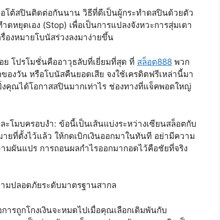
โต้สปินติดต่อกันนาน วิธีที่ดีเป็นผู้กระทำดสปินด้วยตัว
ะทำดหยุดเอง (Stop) เพื่อเป็นการแปลงจังหวะการสุ่มเดา
ครื่องหมายโบนัสร่วงลงมาง่ายขึ้น
 โปรโมชั่นคืออาวุธลับที่เยี่ยมที่สุด ที่
สล็อต888
พวก
องวัน หรือโบนัสคืนยอดเสีย จงใช้เครดิตฟรีเหล่านี้มา
ิ่งคุณได้โอกาสสปินมากเท่าไร ช่องทางที่แจ็คพอตใหญ่
ภละโมบครอบงำ: ข้อนี้เป็นเส้นแบ่งระหว่างเซียนสล็อตกับ
มายที่ตั้งไว้แล้ว ให้กดเบิกเงินออกมาในทันที อย่ามีความ
ีความผันแปร การถอนผลกำไรออกมากอดไว้คือชัยที่จริง
าความปลอดภัยระดับมาตรฐานสากล
รือการถูกโกงเงินจะหมดไปเมื่อคุณเลือกเดิมพันกับ