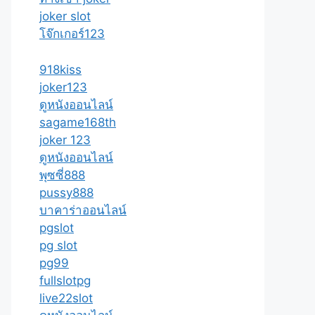
joker slot
โจ๊กเกอร์123
918kiss
joker123
ดูหนังออนไลน์
sagame168th
joker 123
ดูหนังออนไลน์
พุซซี่888
pussy888
บาคาร่าออนไลน์
pgslot
pg slot
pg99
fullslotpg
live22slot