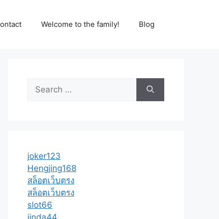
ontact
Welcome to the family!
Blog
Search
for:
joker123
Hengjing168
สล็อตเว็บตรง
สล็อตเว็บตรง
slot66
jinda44