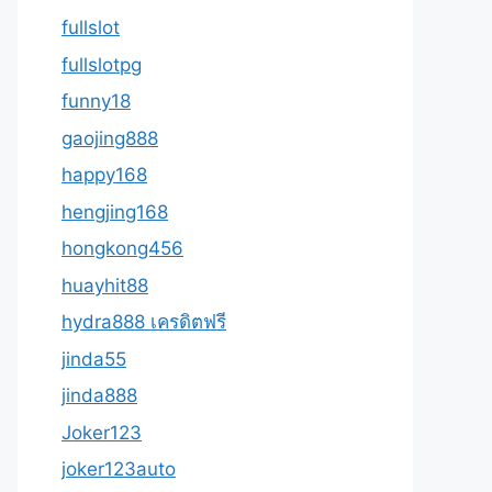
fullslot
fullslotpg
funny18
gaojing888
happy168
hengjing168
hongkong456
huayhit88
hydra888 เครดิตฟรี
jinda55
jinda888
Joker123
joker123auto