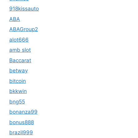
918kissauto
ABA
ABAGroup2
alot666
amb slot
Baccarat
betway
bitcoin
bkkwin
bng55
bonanza99
bonus888
brazil999