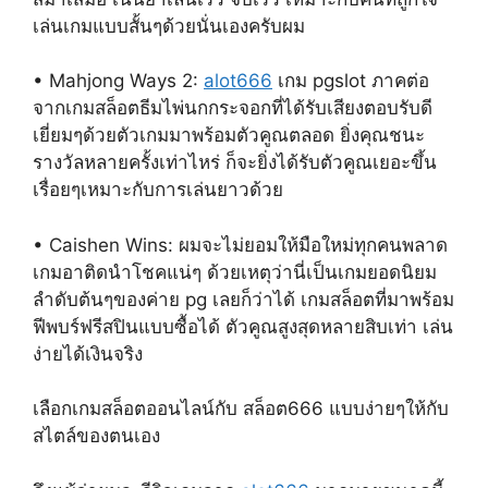
เล่นเกมแบบสั้นๆด้วยนั่นเองครับผม
• Mahjong Ways 2:
alot666
เกม pgslot ภาคต่อ
จากเกมสล็อตธีมไพ่นกกระจอกที่ได้รับเสียงตอบรับดี
เยี่ยมๆด้วยตัวเกมมาพร้อมตัวคูณตลอด ยิ่งคุณชนะ
รางวัลหลายครั้งเท่าไหร่ ก็จะยิ่งได้รับตัวคูณเยอะขึ้น
เรื่อยๆเหมาะกับการเล่นยาวด้วย
• Caishen Wins: ผมจะไม่ยอมให้มือใหม่ทุกคนพลาด
เกมอาติดนำโชคแน่ๆ ด้วยเหตุว่านี่เป็นเกมยอดนิยม
ลำดับต้นๆของค่าย pg เลยก็ว่าได้ เกมสล็อตที่มาพร้อม
ฟีพบร์ฟรีสปินแบบซื้อได้ ตัวคูณสูงสุดหลายสิบเท่า เล่น
ง่ายได้เงินจริง
เลือกเกมสล็อตออนไลน์กับ สล็อต666 แบบง่ายๆให้กับ
สไตล์ของตนเอง