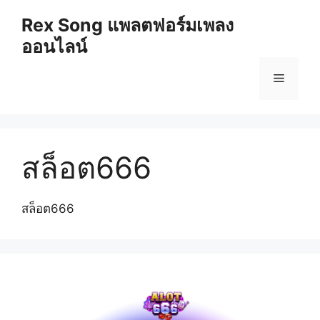
Skip
Rex Song แพลตฟอร์มเพลง
to
ออนไลน์
content
Menu
สล็อต666
สล็อต666