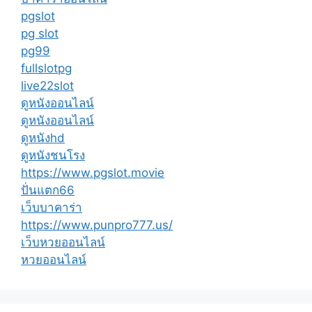
pgslot
pg slot
pg99
fullslotpg
live22slot
ดูหนังออนไลน์
ดูหนังออนไลน์
ดูหนังhd
ดูหนังชนโรง
https://www.pgslot.movie
ปั่นแตก66
เว็บบาคาร่า
https://www.punpro777.us/
เว็บหวยออนไลน์
หวยออนไลน์