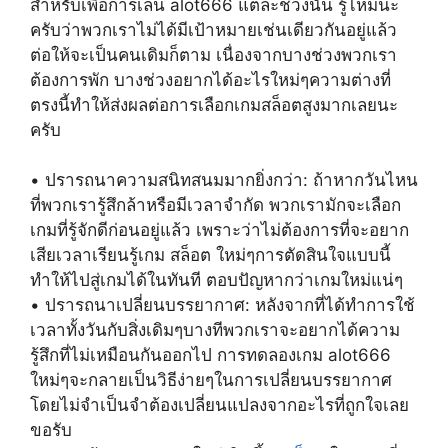
สำหรับเพื่อการเล่น alot666 แต่ละช่วงนั้น รู้ไหมนะ
ครับว่าพวกเราไม่ได้มีเป้าหมายเช่นเดียวกันอยู่แล้ว
ต่อให้จะเป็นคนเดิมก็ตาม เนื่องจากบางช่วงพวกเรา
ต้องการพัก บางช่วงอยากได้อะไรใหม่ๆความต่างที่
ตรงนี้ทำให้ส่งผลต่อการเลือกเกมสล็อตสูงมากเลยนะ
ครับ
• ปรารถนาความสนิทสนมมากยิ่งกว่า: ถ้าหากวันไหน
ที่พวกเรารู้สึกล้าหรือมีเวลาจำกัด พวกเรามักจะเลือก
เกมที่รู้จักดีก่อนอยู่แล้ว เพราะว่าไม่ต้องการที่จะอยาก
เสียเวลาเรียนรู้เกม สล็อต ใหม่ๆการตัดสินใจแบบนี้
ทำให้ไปสู่เกมได้ในทันที ตอบปัญหากว่าเกมใหม่แน่ๆ
• ปรารถนาเปลี่ยนบรรยากาศ: หลังจากที่ได้ทำการใช้
เวลาทั้งวันกับสิ่งเดิมๆบางทีพวกเราจะอยากได้ความ
รู้สึกที่ไม่เหมือนกันออกไป การทดลองเกม alot666
ใหม่ๆจะกลายเป็นวิธีง่ายๆในการเปลี่ยนบรรยากาศ
โดยไม่จำเป็นจำต้องเปลี่ยนแปลงจากอะไรที่ถูกใจเลย
ขอรับ