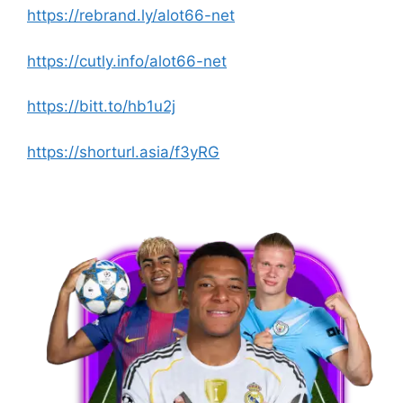
https://rebrand.ly/alot66-net
https://cutly.info/alot66-net
https://bitt.to/hb1u2j
https://shorturl.asia/f3yRG