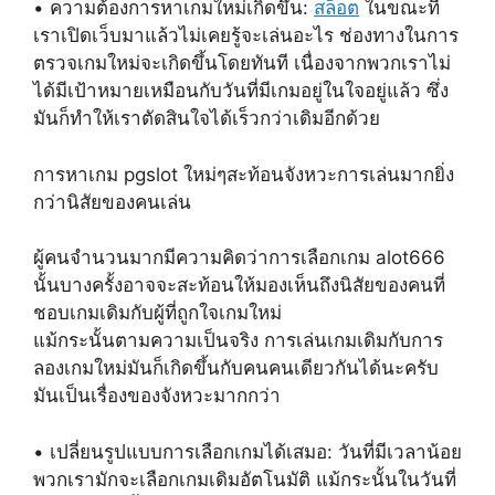
• ความต้องการหาเกมใหม่เกิดขึ้น:
สล็อต
ในขณะที่
เราเปิดเว็บมาแล้วไม่เคยรู้จะเล่นอะไร ช่องทางในการ
ตรวจเกมใหม่จะเกิดขึ้นโดยทันที เนื่องจากพวกเราไม่
ได้มีเป้าหมายเหมือนกับวันที่มีเกมอยู่ในใจอยู่แล้ว ซึ่ง
มันก็ทำให้เราตัดสินใจได้เร็วกว่าเดิมอีกด้วย
การหาเกม pgslot ใหม่ๆสะท้อนจังหวะการเล่นมากยิ่ง
กว่านิสัยของคนเล่น
ผู้คนจำนวนมากมีความคิดว่าการเลือกเกม alot666
นั้นบางครั้งอาจจะสะท้อนให้มองเห็นถึงนิสัยของคนที่
ชอบเกมเดิมกับผู้ที่ถูกใจเกมใหม่
แม้กระนั้นตามความเป็นจริง การเล่นเกมเดิมกับการ
ลองเกมใหม่มันก็เกิดขึ้นกับคนคนเดียวกันได้นะครับ
มันเป็นเรื่องของจังหวะมากกว่า
• เปลี่ยนรูปแบบการเลือกเกมได้เสมอ: วันที่มีเวลาน้อย
พวกเรามักจะเลือกเกมเดิมอัตโนมัติ แม้กระนั้นในวันที่