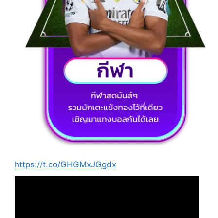
https://t.co/GHGMxJGgdx