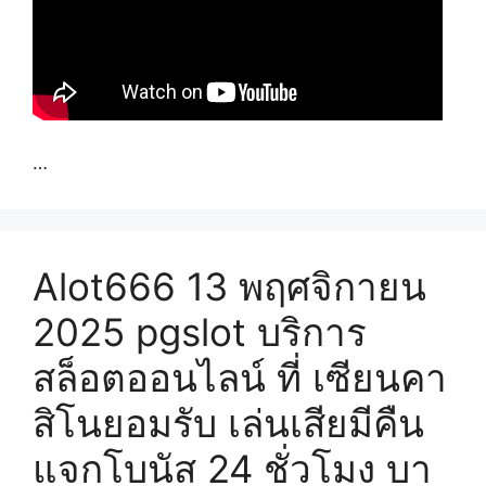
…
Alot666 13 พฤศจิกายน
2025 pgslot บริการ
สล็อตออนไลน์ ที่ เซียนคา
สิโนยอมรับ เล่นเสียมีคืน
แจกโบนัส 24 ชั่วโมง บา