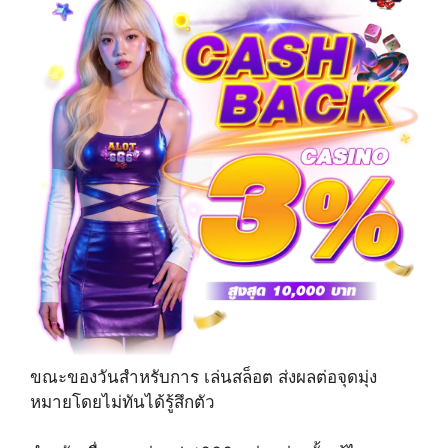
ขณะของวันสำหรับการ เล่นสล็อต ส่งผลต่อจุดมุ่ง
หมายโดยไม่ทันได้รู้สึกตัว