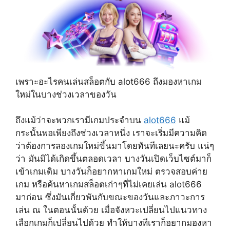
เพราะอะไรคนเล่นสล็อตกับ alot666 ถึงมองหาเกม
ใหม่ในบางช่วงเวลาของวัน
ถึงแม้ว่าจะพวกเรามีเกมประจำบน
alot666
แม้
กระนั้นพอเพียงถึงช่วงเวลาหนึ่ง เราจะเริ่มมีความคิด
ว่าต้องการลองเกมใหม่ขึ้นมาโดยทันทีเลยนะครับ แน่ๆ
ว่า มันมิได้เกิดขึ้นตลอดเวลา บางวันเปิดเว็บไซต์มาก็
เข้าเกมเดิม บางวันก็อยากหาเกมใหม่ ตรวจสอบค่าย
เกม หรือค้นหาเกมสล็อตเก่าๆที่ไม่เคยเล่น alot666
มาก่อน ซึ่งมันเกี่ยวพันกับขณะของวันและภาวะการ
เล่น ณ ในตอนนั้นด้วย เมื่อจังหวะเปลี่ยนไปแนวทาง
เลือกเกมก็เปลี่ยนไปด้วย ทำให้บางทีเราก็อยากมองหา