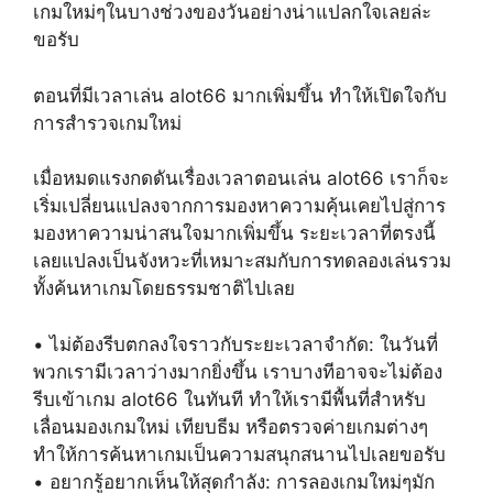
เกมใหม่ๆในบางช่วงของวันอย่างน่าแปลกใจเลยล่ะ
ขอรับ
ตอนที่มีเวลาเล่น alot66 มากเพิ่มขึ้น ทำให้เปิดใจกับ
การสำรวจเกมใหม่
เมื่อหมดแรงกดดันเรื่องเวลาตอนเล่น alot66 เราก็จะ
เริ่มเปลี่ยนแปลงจากการมองหาความคุ้นเคยไปสู่การ
มองหาความน่าสนใจมากเพิ่มขึ้น ระยะเวลาที่ตรงนี้
เลยแปลงเป็นจังหวะที่เหมาะสมกับการทดลองเล่นรวม
ทั้งค้นหาเกมโดยธรรมชาติไปเลย
• ไม่ต้องรีบตกลงใจราวกับระยะเวลาจำกัด: ในวันที่
พวกเรามีเวลาว่างมากยิ่งขึ้น เราบางทีอาจจะไม่ต้อง
รีบเข้าเกม alot66 ในทันที ทำให้เรามีพื้นที่สำหรับ
เลื่อนมองเกมใหม่ เทียบธีม หรือตรวจค่ายเกมต่างๆ
ทำให้การค้นหาเกมเป็นความสนุกสนานไปเลยขอรับ
• อยากรู้อยากเห็นให้สุดกำลัง: การลองเกมใหม่ๆมัก