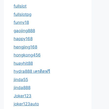
fullslot
fullslotpg
funny18
gaojing888
happy168
hengjing168
hongkong456
huayhit88
hydra888 เครดิตฟรี
jinda55
jinda888
Joker123
joker123auto