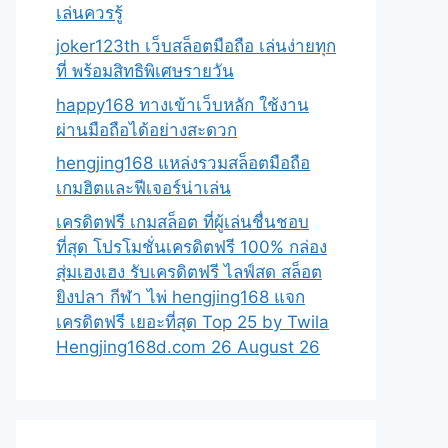
เล่นควรรู้
joker123th เว็บสล็อตมือถือ เล่นง่ายทุก
ที่ พร้อมสิทธิพิเศษรายวัน
happy168 ทางเข้าเว็บหลัก ใช้งาน
ผ่านมือถือได้อย่างสะดวก
hengjing168 แหล่งรวมสล็อตมือถือ
เกมฮิตและฟีเจอร์น่าเล่น
เครดิตฟรี เกมสล็อต ที่ผู้เล่นชื่นชอบ
ที่สุด โปรโมชั่นเครดิตฟรี 100% กล่อง
สุ่มเฮงเฮง รับเครดิตฟรี ไลฟ์สด สล็อต
ยิงปลา กีฬา ไพ่ hengjing168 แจก
เครดิตฟรี เยอะที่สุด Top 25 by Twila
Hengjing168d.com 26 August 26