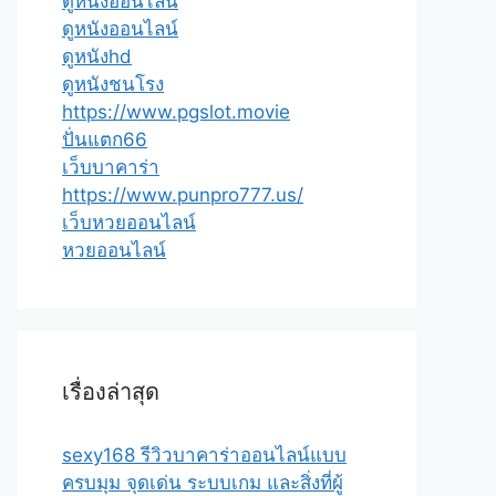
ดูหนังออนไลน์
ดูหนังออนไลน์
ดูหนังhd
ดูหนังชนโรง
https://www.pgslot.movie
ปั่นแตก66
เว็บบาคาร่า
https://www.punpro777.us/
เว็บหวยออนไลน์
หวยออนไลน์
เรื่องล่าสุด
sexy168 รีวิวบาคาร่าออนไลน์แบบ
ครบมุม จุดเด่น ระบบเกม และสิ่งที่ผู้