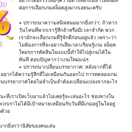
อยากได้อะไรใหม่ๆความต่างที่ตรงนี้ทำให้ส่งผล
ต่อการเลือกเกมสล็อตสูงมากเลยนะครับ
• ปรารถนาความสนิทสนมมากยิ่งกว่า: ถ้าหาก
วันไหนที่พวกเรารู้สึกล้าหรือมีเวลาจำกัด พวก
เรามักจะเลือกเกมที่รู้จักดีก่อนอยู่แล้ว เพราะว่า
ไม่ต้องการที่จะอยากเสียเวลาเรียนรู้เกม สล็อต
ใหม่ๆการตัดสินใจแบบนี้ทำให้ไปสู่เกมได้ใน
ทันที ตอบปัญหากว่าเกมใหม่แน่ๆ
• ปรารถนาเปลี่ยนบรรยากาศ: หลังจากที่ได้
จะอยากได้ความรู้สึกที่ไม่เหมือนกันออกไป การทดลองเกม
ี่ยนบรรยากาศโดยไม่จำเป็นจำต้องเปลี่ยนแปลงจากอะไร
ที่เราเปิดเว็บมาแล้วไม่เคยรู้จะเล่นอะไร ช่องทางใน
กเราไม่ได้มีเป้าหมายเหมือนกับวันที่มีเกมอยู่ในใจอยู่
กด้วย
ากยิ่งกว่านิสัยของคนเล่น