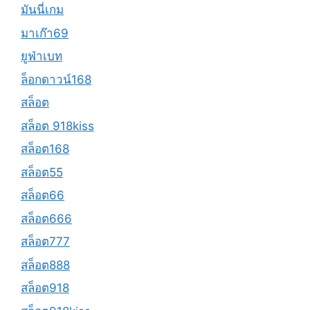
มันนี่เกม
มาเก๊า69
ยูฟ่าเบท
ล็อกดาวน์168
สล็อต
สล็อต 918kiss
สล็อต168
สล็อต55
สล็อต66
สล็อต666
สล็อต777
สล็อต888
สล็อต918