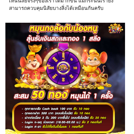
เห็นนิสัยจริงๆของเราได้มากขึ้น แม้กระนั้นเรายัง
สามารถควบคุมนิสัยบางสิ่งได้เหมือนกันครับ