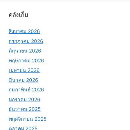
คลังเก็บ
สิงหาคม 2026
กรกฎาคม 2026
มิถุนายน 2026
พฤษภาคม 2026
เมษายน 2026
มีนาคม 2026
กุมภาพันธ์ 2026
มกราคม 2026
ธันวาคม 2025
พฤศจิกายน 2025
ตุลาคม 2025