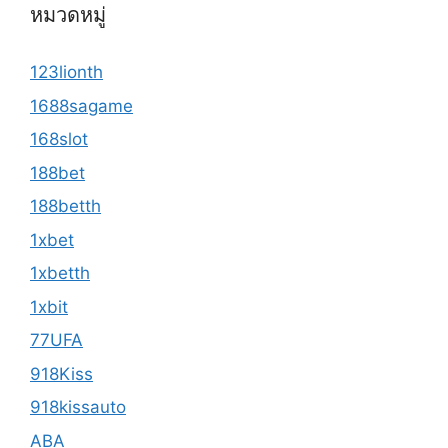
หมวดหมู่
123lionth
1688sagame
168slot
188bet
188betth
1xbet
1xbetth
1xbit
77UFA
918Kiss
918kissauto
ABA