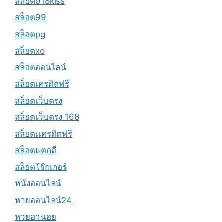
สล็อต918kiss
สล็อต99
สล็อตpg
สล็อตxo
สล็อตออนไลน์
สล็อตเครดิตฟรี
สล็อตเว็บตรง
สล็อตเว็บตรง 168
สล็อตเเครดิตฟรี
สล็อตแตกดี
สล็อตโจ๊กเกอร์
หนังออนไลน์
หวยออนไลน์24
หวยฮานอย