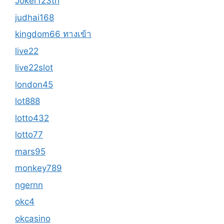
Joker123th
judhai168
kingdom66 ทางเข้า
live22
live22slot
london45
lot888
lotto432
lotto77
mars95
monkey789
ngernn
okc4
okcasino