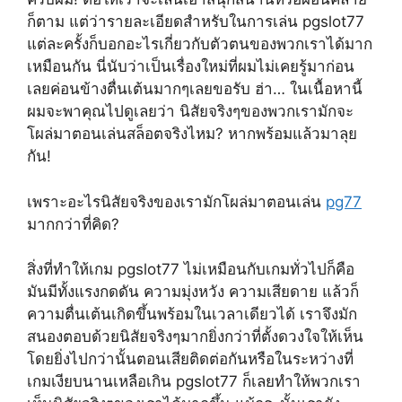
ก็ตาม แต่ว่ารายละเอียดสำหรับในการเล่น pgslot77
แต่ละครั้งก็บอกอะไรเกี่ยวกับตัวตนของพวกเราได้มาก
เหมือนกัน นี่นับว่าเป็นเรื่องใหม่ที่ผมไม่เคยรู้มาก่อน
เลยค่อนข้างตื่นเต้นมากๆเลยขอรับ ฮ่า… ในเนื้อหานี้
ผมจะพาคุณไปดูเลยว่า นิสัยจริงๆของพวกเรามักจะ
โผล่มาตอนเล่นสล็อตจริงไหม? หากพร้อมแล้วมาลุย
กัน!
เพราะอะไรนิสัยจริงของเรามักโผล่มาตอนเล่น
pg77
มากกว่าที่คิด?
สิ่งที่ทำให้เกม pgslot77 ไม่เหมือนกับเกมทั่วไปก็คือ
มันมีทั้งแรงกดดัน ความมุ่งหวัง ความเสียดาย แล้วก็
ความตื่นเต้นเกิดขึ้นพร้อมในเวลาเดียวได้ เราจึงมัก
สนองตอบด้วยนิสัยจริงๆมากยิ่งกว่าที่ตั้งดวงใจให้เห็น
โดยยิ่งไปกว่านั้นตอนเสียติดต่อกันหรือในระหว่างที่
เกมเงียบนานเหลือเกิน pgslot77 ก็เลยทำให้พวกเรา