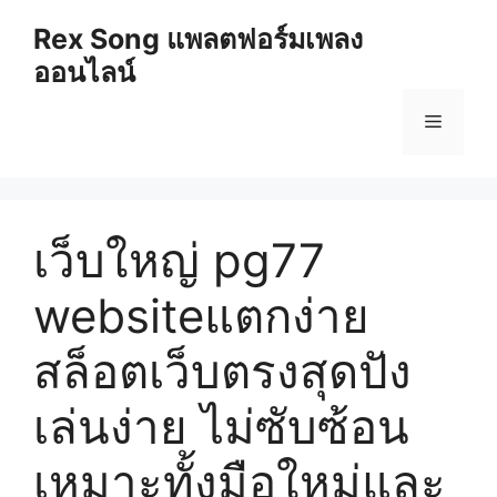
Skip
Rex Song แพลตฟอร์มเพลง
to
ออนไลน์
content
Menu
เว็บใหญ่ pg77
websiteแตกง่าย
สล็อตเว็บตรงสุดปัง
เล่นง่าย ไม่ซับซ้อน
เหมาะทั้งมือใหม่และ