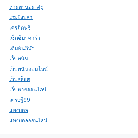
หวยฮานอย vip
เกมยิงปลา
เครดิตฟรี
เซ็กซี่บาคาร่า
เดิมพันกีฬา
เว็บพนัน
เว็บพนันออนไลน์
เว็บสล็อต
เว็บหวยออนไลน์
เศรษฐี99
แทงบอล
แทงบอลออนไลน์