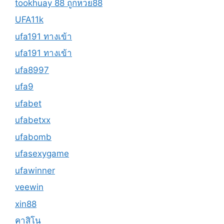
tookhuay 88 ถูกหวย88
UFA11k
ufa191 ทางเข้า
ufa191 ทางเข้า
ufa8997
ufa9
ufabet
ufabetxx
ufabomb
ufasexygame
ufawinner
veewin
xin88
คาสิโน