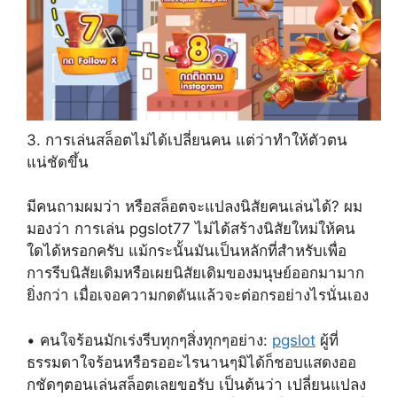
3. การเล่นสล็อตไม่ได้เปลี่ยนคน แต่ว่าทำให้ตัวตน
แน่ชัดขึ้น
มีคนถามผมว่า หรือสล็อตจะแปลงนิสัยคนเล่นได้? ผม
มองว่า การเล่น pgslot77 ไม่ได้สร้างนิสัยใหม่ให้คน
ใดได้หรอกครับ แม้กระนั้นมันเป็นหลักที่สำหรับเพื่อ
การรีบนิสัยเดิมหรือเผยนิสัยเดิมของมนุษย์ออกมามาก
ยิ่งกว่า เมื่อเจอความกดดันแล้วจะต่อกรอย่างไรนั่นเอง
• คนใจร้อนมักเร่งรีบทุกๆสิ่งทุกๆอย่าง:
pgslot
ผู้ที่
ธรรมดาใจร้อนหรือรออะไรนานๆมิได้ก็ชอบแสดงออ
กชัดๆตอนเล่นสล็อตเลยขอรับ เป็นต้นว่า เปลี่ยนแปลง