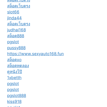
สล็อตเว็บตรง
slot66
jinda44
สล็อตเว็บตรง
judhai168
สล็อต888
pgslot
pussy888
https://www.sexyauto168.fun
สล็อตxo
สล็อตทดลอง
ดูหนังโป๊
1xbetth
pgslot
pgslot
pgslot888
kiss918