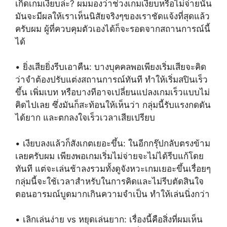
เกิดเกมเงียบล่ะ? ผมมองว่าช่วงเกมเงียบหรือไม่จ่ายนั้น
มันจะมีผลให้เราเห็นนิสัยจริงๆของเราชัดแจ้งที่สุดแล้ว
ครับผม ผู้ที่ควบคุมตัวเองได้ก็จะรอดจากสถานการณ์นี้
ได้
• ยิ่งเสียยิ่งรีบเอาคืน: บางบุคคลพอเพียงเริ่มเสียจะคิด
ว่าจำต้องปรับแต่งสถานการณ์ทันที ทำให้เริ่มสปินเร็ว
ขึ้น เพิ่มเบท หรือบางทีอาจเปลี่ยนแปลงเกมเร็วแบบไม่
คิดไปเลย ซึ่งมันก็สะท้อนให้เห็นว่า กลุ่มนี้รับแรงกดดัน
ได้ยาก และตกลงใจเร็วเวลาเสียเปรียบ
• เงียบลงแล้วก็สังเกตเยอะขึ้น: ในอีกกรุ๊ปกลับตรงข้าม
เลยครับผม เพียงพอเกมเริ่มไม่จ่ายจะไม่ได้รีบแก้โดย
ทันที แต่จะเล่นช้าลงรวมทั้งดูจังหวะเกมเยอะขึ้นเรื่อยๆ
กลุ่มนี้จะใช้เวลาสำหรับในการคิดและไม่รีบตัดสินใจ
ตอนอารมณ์บูดมากเกินความจำเป็น ทำให้เล่นนิ่งกว่า
• เลิกเล่นง่าย vs หยุดเล่นยาก: เรื่องนี้คือสิ่งที่ผมเห็น