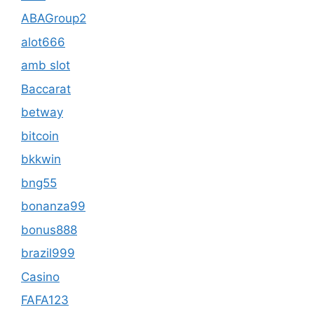
ABAGroup2
alot666
amb slot
Baccarat
betway
bitcoin
bkkwin
bng55
bonanza99
bonus888
brazil999
Casino
FAFA123