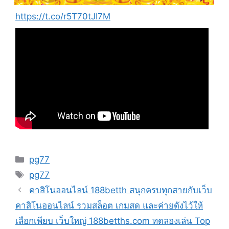
https://t.co/r5T70tJI7M
Categories
pg77
Tags
pg77
คาสิโนออนไลน์ 188betth สนุกครบทุกสายกับเว็บ
คาสิโนออนไลน์ รวมสล็อต เกมสด และค่ายดังไว้ให้
เลือกเพียบ เว็บใหญ่ 188betths.com ทดลองเล่น Top