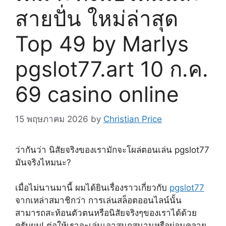
สายปั่น ใหม่ล่าสุด
Top 49 by Marlys
pgslot77.art 10 ก.ค.
69 casino online
15 พฤษภาคม 2026
by
Christian Price
ว่ากันว่า นิสัยจริงของเรามักจะโผล่ตอนเล่น pgslot77
มันจริงไหมนะ?
เมื่อไม่นานมานี้ ผมได้ยินเรื่องราวเกี่ยวกับ
pgslot77
จากเหล่าสมาชิกว่า การเล่นสล็อตออนไลน์นั้น
สามารถสะท้อนตัวตนหรือนิสัยจริงๆของเราได้ด้วย
ครับผม! ต่อให้เราจะเล่นเอาสนุกสนานหรือผ่อนคลาย