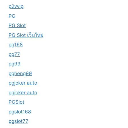
p2vvip
PG
PG Slot
PG Slot เว็บใหม่
pg168
pg77
pg99
pgheng99
pgjoker auto
pgjoker auto
PGSlot
pgslot168
pgslot77