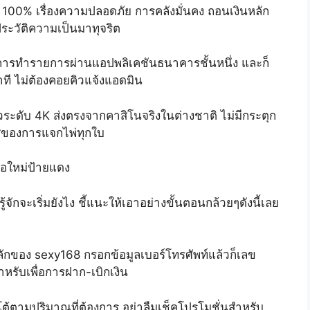
ได้ 100% เรื่องความปลอดภัย การคลังมั่นคง ถอนเงินหลัก
ระวัติความเป็นมาทุจริต
การทำรายการผ่านแอปพลิเคชันธนาคารชั้นหนึ่ง และก็
ที ไม่ต้องคอยคิวแจ้งแอดมิน
ะดับ 4K ส่งตรงจากคาสิโนจริงในต่างชาติ ไม่มีกระตุก
ใสของการแจกไพ่ทุกใบ
มือใหม่ป้ายแดง
้จักจะเริ่มยังไง ชี้แนะให้เอาอย่างขั้นตอนกล้วยๆดังนี้เลย
หลักของ sexy168 กรอกข้อมูลเบอร์โทรศัพท์แล้วก็เลข
หรับเพื่อการฝาก-เบิกเงิน
โต้ตามปริมาณที่ต้องการ อย่าลืมเช็คโปรโมชั่นสำหรับ