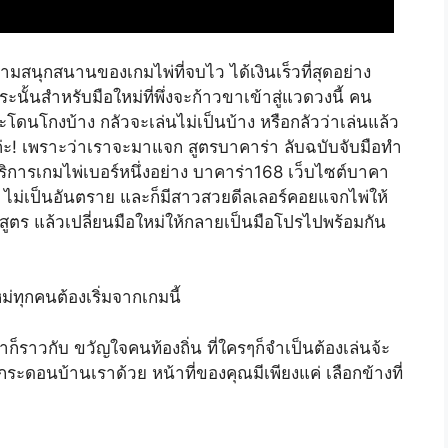
ามสนุกสนานของเกมไพ่ที่จบไว ได้เงินเร็วที่สุดอย่าง
นั้นสำหรับมือใหม่ที่พึ่งจะก้าวขาเข้าสู่แวดวงนี้ คน
ะโดนโกงบ้าง กลัวจะเล่นไม่เป็นบ้าง หรือกลัวว่าเล่นแล้ว
ปค่ะ! เพราะว่าเราจะมาแจก สูตรบาคาร่า ลับฉบับจับมือทำ
ให้บริการเกมไพ่เบอร์หนึ่งอย่าง บาคาร่า168 เว็บไซต์บาคา
่งใส ไม่เป็นอันตราย และก็มีสาวสวยดีลเลอร์คอยแจกไพ่ให้
ูตร แล้วเปลี่ยนมือใหม่ให้กลายเป็นมือโปรไปพร้อมกัน
ทุกคนต้องเริ่มจากเกมนี้
ราวกับ ขวัญใจคนท้องถิ่น ที่ใครๆก็จำเป็นต้องเล่นจ้ะ
ระดอนบ้านเราด้วย หน้าที่ของคุณมีเพียงแค่ เลือกข้างที่