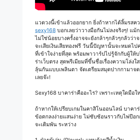
แวดวงนี้เข้าแล้วออกยาก ยิ่งถ้าหากได้ลิ้มรสคว
sexy168
บอกเลยว่าวางมือกันไม่ลงจริงๆ! แม้กระ
ไม่ใช่น้อยบางครั้งอาจจะยังกล้าๆกลัวๆกลัวว่าจ
จะเสียเงินเสียทองฟรี วันนี้ปัญหานั้นจะหมดไ
ที่เข้าใจง่ายที่สุด พร้อมพาวาร์ปไปรู้จักกับผู้
ร่าเว็บตรง สุดพรีเมียมที่ขึ้นชื่อเรื่องความโล
ลุ้นกันแบบเพลินตา จัดเตรียมสมุดปากกามาจดส
เลยจ๊ะ!
Sexy168 บาคาร่าคืออะไร? เพราะเหตุใดมือใหม่
ถ้าหากให้เปรียบเกมในคาสิโนออนไลน์ บาคาร่าก็
ข้อตกลงง่ายแสนง่าย ไม่ซับซ้อนราวกับไพ่ป๊อกก
จะเดิมพัน ระหว่าง