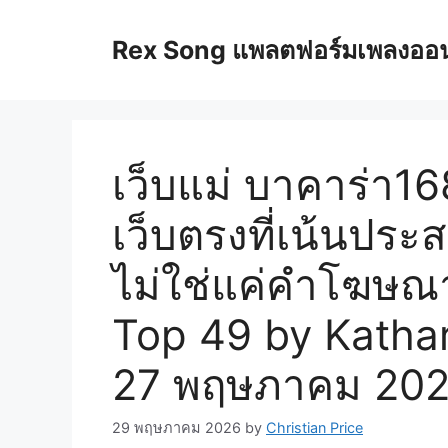
Skip
to
Rex Song แพลตฟอร์มเพลงออน
content
เว็บแม่ บาคาร่า1
เว็บตรงที่เน้นประ
ไม่ใช่แค่คำโฆษณ
Top 49 by Katha
27 พฤษภาคม 202
29 พฤษภาคม 2026
by
Christian Price