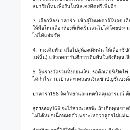
สมาชิกใหม่เพื่อรับโบนัสเครดิตฟรีเพิ่มอีก
3. เลือกห้องบาคาร่า: เข้าสู่โหมดคาสิโนสด เล
ให้มือใหม่เลือกห้องที่เพิ่งเริ่มเล่นไปได้โด
ไพ่ได้แจ่มชัด
4. วางเดิมพัน: เมื่อไปสู่ห้องเดิมพัน ให้เลือก
แค่นั้น) แล้วกดการันตีการเดิมพันในฝั่งที่คุณ
5. ลุ้นรางวัลรวมทั้งถอนเงิน: รอดีลเลอร์เปิดไพ
ได้กำไรตามเป้าและกดถอนเงินเข้าบัญชีแบงค์ส่
บาคาร่า168 จิตวิทยาและเทคนิคคุมอารมณ์ คีย์เวิ
สูตรsexy168 จะไร้สาระเลยจ้ะ ถ้าเกิดคุณขาดส
ไม่ได้หมดเนื้อหมดตัวเพราะเหตุว่าสูตรไม่แม