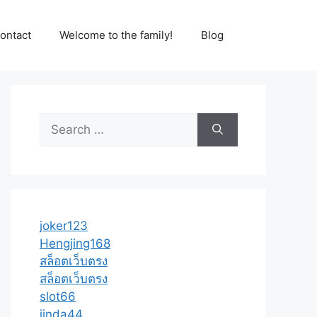
ontact
Welcome to the family!
Blog
Search
for:
joker123
Hengjing168
สล็อตเว็บตรง
สล็อตเว็บตรง
slot66
jinda44