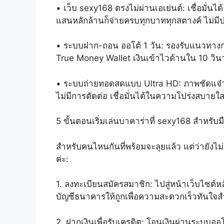
• เว็บ sexy168 ตรงไม่ผ่านเอเย่นต์: เชื่อมั่น
แสนหลักล้านก็จ่ายครบทุกบาททุกสตางค์ ไม่มีป
• ระบบฝาก-ถอน ออโต้ 1 วัน: รองรับแนวทาง
True Money Wallet เงินเข้าไวด้านใน 10 วินา
• ระบบถ่ายทอดสดแบบ Ultra HD: ภาพชัดแจ๋วร
ไม่มีการตัดต่อ เชื่อมั่นได้ในความโปร่งสบาย
5 ขั้นตอนเริ่มเล่นบาคาร่าที่ sexy168 สำหรับ
สำหรับคนไหนกันที่พร้อมจะลุยแล้ว แต่ว่ายังไม่รู
ค่ะ:
1. ลงทะเบียนสมัครสมาชิก: ไปสู่หน้าเว็บไซต์
บัญชีธนาคารให้ถูกเพื่อความสะดวกเร็วทันใจสำ
2. ฝากเงินเพื่อรับเครดิต: โอนเงินผ่านระบบออ