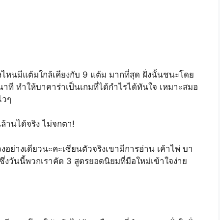
งไหนมีแต้มใกล้เคียงกับ 9 แต้ม มากที่สุด ฝั่งนั้นชนะโดย
ินาที ทำให้บาคาร่าเป็นเกมที่ได้กำไรได้ทันใจ เหมาะสมอ
กไวๆ
ล้านได้จริง ไม่จกตา!
ดวงอย่างเดียวนะคะเซียนตัวจริงเขามีการอ่าน เค้าไพ่ บา
ึ่งวันนี้พวกเราคัด 3 สูตรยอดนิยมที่มือใหม่เข้าใจง่าย