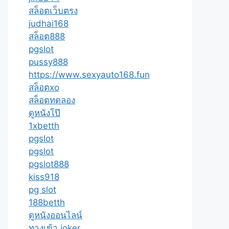
สล็อตเว็บตรง
judhai168
สล็อต888
pgslot
pussy888
https://www.sexyauto168.fun
สล็อตxo
สล็อตทดลอง
ดูหนังโป๊
1xbetth
pgslot
pgslot
pgslot888
kiss918
pg slot
188betth
ดูหนังออนไลน์
ทางเข้า joker