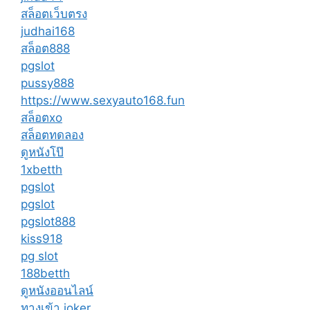
สล็อตเว็บตรง
judhai168
สล็อต888
pgslot
pussy888
https://www.sexyauto168.fun
สล็อตxo
สล็อตทดลอง
ดูหนังโป๊
1xbetth
pgslot
pgslot
pgslot888
kiss918
pg slot
188betth
ดูหนังออนไลน์
ทางเข้า joker