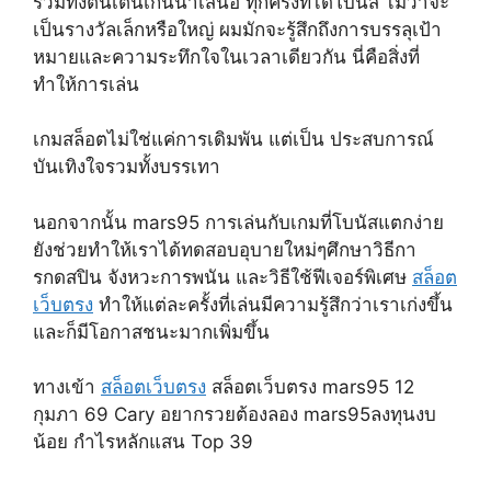
รวมทั้งตื่นเต้นเกินนำเสนอ ทุกครั้งที่ได้โบนัส ไม่ว่าจะ
เป็นรางวัลเล็กหรือใหญ่ ผมมักจะรู้สึกถึงการบรรลุเป้า
หมายและความระทึกใจในเวลาเดียวกัน นี่คือสิ่งที่
ทำให้การเล่น
เกมสล็อตไม่ใช่แค่การเดิมพัน แต่เป็น ประสบการณ์
บันเทิงใจรวมทั้งบรรเทา
นอกจากนั้น mars95 การเล่นกับเกมที่โบนัสแตกง่าย
ยังช่วยทำให้เราได้ทดสอบอุบายใหม่ๆศึกษาวิธีกา
รกดสปิน จังหวะการพนัน และวิธีใช้ฟีเจอร์พิเศษ
สล็อต
เว็บตรง
ทำให้แต่ละครั้งที่เล่นมีความรู้สึกว่าเราเก่งขึ้น
และก็มีโอกาสชนะมากเพิ่มขึ้น
ทางเข้า
สล็อตเว็บตรง
สล็อตเว็บตรง mars95 12
กุมภา 69 Cary อยากรวยต้องลอง mars95ลงทุนงบ
น้อย กำไรหลักแสน Top 39