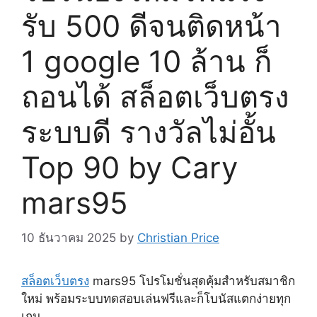
รับ 500 ดีจนติดหน้า
1 google 10 ล้าน ก็
ถอนได้ สล็อตเว็บตรง
ระบบดี รางวัลไม่อั้น
Top 90 by Cary
mars95
10 ธันวาคม 2025
by
Christian Price
สล็อตเว็บตรง
mars95 โปรโมชั่นสุดคุ้มสำหรับสมาชิก
ใหม่ พร้อมระบบทดสอบเล่นฟรีและก็โบนัสแตกง่ายทุก
เกม