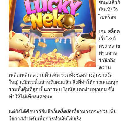
ชนะแล้วก็
บันเทิงใจ
ไปพร้อม
เกม สล็อต
เว็บไซต์
ตรง หลาย
ท่านอาจ
รำลึกถึง
ความ
เพลิดเพลิน ความตื่นเต้น รวมทั้งช่องทางลุ้นรางวัล
ใหญ่ แม้กระนั้นสำหรับผมแล้ว สิ่งที่ทำให้การเล่นสนุก
รวมทั้งคุ้มที่สุดเป็นการพบ โบนัสแตกง่ายทุกเกม ซึ่ง
ทำให้ไม่เพียงแค่ชนะ
แต่ยังได้ศึกษาวิธีแล้วก็เคล็ดลับที่สามารถจะช่วยเพิ่ม
โอกาสสำหรับเพื่อการทำเงินได้จริง