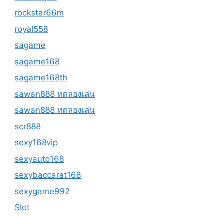
rockstar66m
royal558
sagame
sagame168
sagame168th
sawan888 ทดลองเล่น
sawan888 ทดลองเล่น
scr888
sexy168vip
sexyauto168
sexybaccarat168
sexygame992
Slot