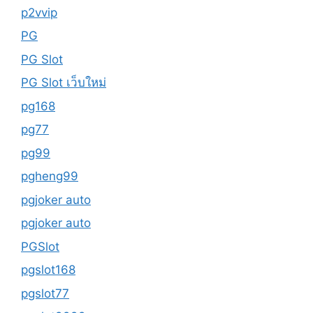
p2vvip
PG
PG Slot
PG Slot เว็บใหม่
pg168
pg77
pg99
pgheng99
pgjoker auto
pgjoker auto
PGSlot
pgslot168
pgslot77