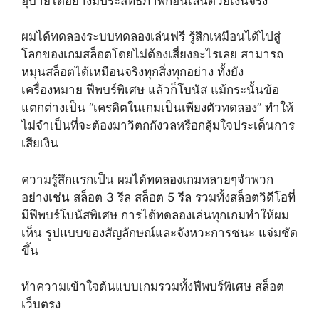
อุบายได้อย่างมีประสิทธิภาพก่อนเล่นด้วยเงินจริง
ผมได้ทดลองระบบทดลองเล่นฟรี รู้สึกเหมือนได้ไปสู่
โลกของเกมสล็อตโดยไม่ต้องเสี่ยงอะไรเลย สามารถ
หมุนสล็อตได้เหมือนจริงทุกสิ่งทุกอย่าง ทั้งยัง
เครื่องหมาย ฟีพบร์พิเศษ แล้วก็โบนัส แม้กระนั้นข้อ
แตกต่างเป็น “เครดิตในเกมเป็นเพียงตัวทดลอง” ทำให้
ไม่จำเป็นที่จะต้องมาวิตกกังวลหรือกลุ้มใจประเด็นการ
เสียเงิน
ความรู้สึกแรกเป็น ผมได้ทดลองเกมหลายๆจำพวก
อย่างเช่น สล็อต 3 รีล สล็อต 5 รีล รวมทั้งสล็อตวิดีโอที่
มีฟีพบร์โบนัสพิเศษ การได้ทดลองเล่นทุกเกมทำให้ผม
เห็น รูปแบบของสัญลักษณ์และจังหวะการชนะ แจ่มชัด
ขึ้น
ทำความเข้าใจต้นแบบเกมรวมทั้งฟีพบร์พิเศษ สล็อต
เว็บตรง