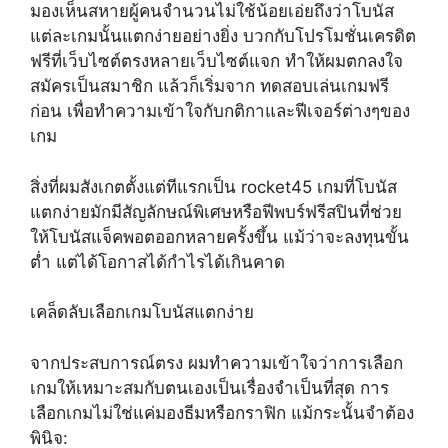
มองเห็นสหายผู้คนจำนวนไม่ใช้น้อยเอ่ยถึงว่าโบนัส
แต่ละเกมนั้นแตกง่ายอย่างยิ่ง บวกกับโปรโมชั่นเครดิต
ฟรีที่เว็บไซต์ตรงหลายเว็บไซต์แจก ทำให้ผมตกลงใจ
สมัครเป็นสมาชิก แล้วก็เริ่มจาก ทดสอบเล่นเกมฟรี
ก่อน เพื่อทำความเข้าใจกับกติกาและฟีเจอร์ต่างๆของ
เกม
สิ่งที่ผมสังเกตตั้งแต่ทีแรกเป็น rocket45 เกมที่โบนัส
แตกง่ายมักมีสัญลักษณ์พิเศษหรือฟีพบร์ฟรีสปินที่ช่วย
ให้โบนัสแจ็คพอตออกหลายครั้งขึ้น แม้ว่าจะลงทุนขั้น
ต่ำ แต่ได้โอกาสได้กำไรได้เกินคาด
เคล็ดลับเลือกเกมโบนัสแตกง่าย
จากประสบการณ์ตรง ผมทำความเข้าใจว่าการเลือก
เกมให้เหมาะสมกับตนเองเป็นเรื่องจำเป็นที่สุด การ
เลือกเกมไม่ใช่แค่มองธีมหรือกราฟิก แม้กระนั้นจำต้อง
พินิจ: