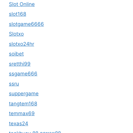
Slot Online
slot168
slotgame6666
Slotxo
slotxo24hr
soibet
sretthi99
ssgame666
ssru
suppergame
tangtem168
temmax69
texas24