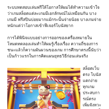
ระบบทดสอบเล่นฟรีให้โอกาสให้ผมได้ทำความเข้าใจ
ว่าเกมสล็อตแต่ละเกมมีเอกลักษณ์ไม่เหมือนกัน บาง
เกมมี ฟรีสปินบ่อยมากแม้กระนั้นจ่ายน้อย บางเกมจ่าย
หนักแต่ว่าโอกาสเข้าฟีเจอร์โบนัสยาก
การได้พินิจแบบอย่างการออกของเครื่องหมายใน
โหมดทดลองเล่นทำให้ผมรู้เรื่องเรื่อง ความถี่ของการ
ชนะแล้วก็ความผันผวนของเกม การศึกษาตรงนี้นับว่า
เป็นก้าวแรกในการคิดแผนยุทธวิธีก่อนเล่นจริง
สล็อตเว็บ
ตรง โบนัส
แตกง่าย
ทุกเกม
ประสบกา
รณ์ตรง
เพิ่มจังหวะ