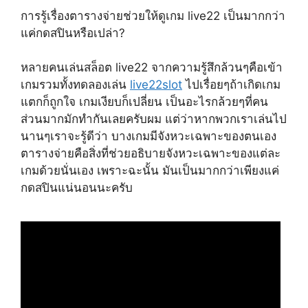
การรู้เรื่องตารางจ่ายช่วยให้ดูเกม live22 เป็นมากกว่า
แค่กดสปินหรือเปล่า?
หลายคนเล่นสล็อต live22 จากความรู้สึกล้วนๆคือเข้า
เกมรวมทั้งทดลองเล่น
live22slot
ไปเรื่อยๆถ้าเกิดเกม
แตกก็ถูกใจ เกมเงียบก็เปลี่ยน เป็นอะไรกล้วยๆที่คน
ส่วนมากมักทำกันเลยครับผม แต่ว่าหากพวกเราเล่นไป
นานๆเราจะรู้ดีว่า บางเกมมีจังหวะเฉพาะของตนเอง
ตารางจ่ายคือสิ่งที่ช่วยอธิบายจังหวะเฉพาะของแต่ละ
เกมด้วยนั่นเอง เพราะฉะนั้น มันเป็นมากกว่าเพียงแค่
กดสปินแน่นอนนะครับ