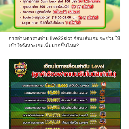
การอ่านตารางจ่าย live22slot ก่อนเล่นเกม จะช่วยให้
เข้าใจจังหวะเกมเพิ่มมากขึ้นไหม?