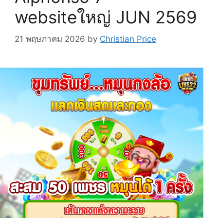
websiteใหญ่ JUN 2569
21 พฤษภาคม 2026
by
Christian Price