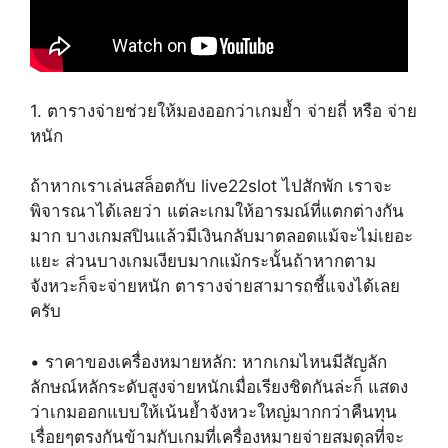
1. ตารางจ่ายช่วยให้มองออกว่าเกมย้ำ จ่ายถี่ หรือ จ่าย
หนัก
ถ้าหากเราเล่นสล็อตกับ live22slot ไปสักพัก เราจะ
พิจารณาได้เลยว่า แต่ละเกมให้อารมณ์ที่แตกต่างกัน
มาก บางเกมสปินแล้วมีเงินกลับมาตลอดแม้จะไม่เยอะ
แยะ ส่วนบางเกมเงียบมากแม้กระนั้นถ้าหากตาม
จังหวะก็จะจ่ายหนัก ตารางจ่ายสามารถชี้แจงได้เลย
ครับ
• ราคาของเครื่องหมายหลัก: หากเกมไหนมีสัญลัก
ลักษณ์หลักระดับสูงจ่ายหนักเมื่อเรียงชิดกันล่ะก็ แสดง
ว่าเกมออกแบบให้เน้นย้ำจังหวะใหญ่มากกว่าคืนทุน
เรื่อยๆตรงกันข้ามกับเกมที่เครื่องหมายจ่ายสมดุลที่จะ