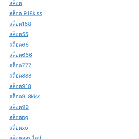
สล็อต
สล็อต 918kiss
สล็อต168
สล็อต55
สล็อต66
สล็อต666
สล็อต777
สล็อต888
สล็อต918
สล็อต918kiss
สล็อต99
สล็อตpg
สล็อตxo
สล็อตออนไลน์