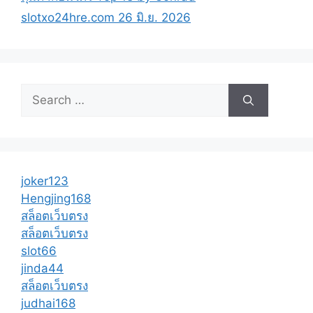
slotxo24hre.com 26 มิ.ย. 2026
Search
for:
joker123
Hengjing168
สล็อตเว็บตรง
สล็อตเว็บตรง
slot66
jinda44
สล็อตเว็บตรง
judhai168