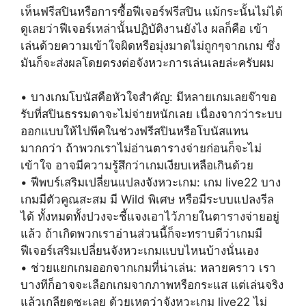
เห็นฟรีสปินหรือการซื้อฟีเจอร์ฟรีสปิน แม้กระนั้นไม่ได้
ดูเลยว่าฟีเจอร์เหล่านั้นปฏิบัติงานยังไง ผลก็คือ เข้า
เล่นด้วยความเข้าใจผิดหรือมุ่งมาดไม่ถูกๆจากเกม ซึ่ง
มันก็จะส่งผลโดยตรงต่อจังหวะการเล่นเลยล่ะครับผม
• บางเกมโบนัสคือหัวใจสำคัญ: มีหลายเกมเลยจ๊าขอ
รับที่สปินธรรมดาจะไม่จ่ายหนักเลย เนื่องจากว่าระบบ
ออกแบบให้ไปพีคในช่วงฟรีสปินหรือโบนัสแทน
มากกว่า ถ้าพวกเราไม่อ่านตารางจ่ายก่อนก็จะไม่
เข้าใจ อาจมีความรู้สึกว่าเกมเงียบเหลือเกินด้วย
• ฟีพบร์เสริมเปลี่ยนแปลงจังหวะเกม: เกม live22 บาง
เกมมีตัวคูณสะสม มี Wild พิเศษ หรือมีระบบแปลงรีล
ได้ ทั้งหมดทั้งปวงจะชี้แจงเอาไว้ภายในตารางจ่ายอยู่
แล้ว ถ้าเกิดพวกเราอ่านส่วนนี้ก็จะทราบดีว่าเกมมี
ฟีเจอร์เสริมเปลี่ยนจังหวะเกมแบบไหนบ้างนั่นเอง
• ช่วยแยกเกมออกจากเกมที่น่าเล่น: หลายคราว เรา
บางทีก็อาจจะเลือกเกมจากภาพหรือกระแส แต่เล่นจริง
แล้วเกลียดซะเลย ด้วยเหตุว่าจังหวะเกม live22 ไม่