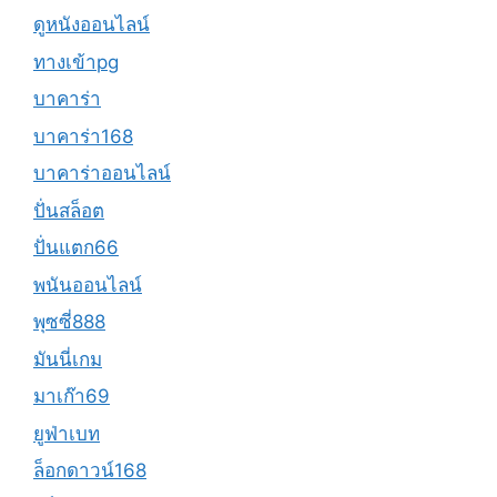
ดูหนังออนไลน์
ทางเข้าpg
บาคาร่า
บาคาร่า168
บาคาร่าออนไลน์
ปั่นสล็อต
ปั่นแตก66
พนันออนไลน์
พุซซี่888
มันนี่เกม
มาเก๊า69
ยูฟ่าเบท
ล็อกดาวน์168