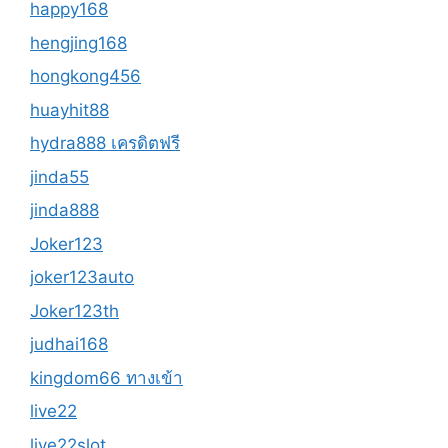
happy168
hengjing168
hongkong456
huayhit88
hydra888 เครดิตฟรี
jinda55
jinda888
Joker123
joker123auto
Joker123th
judhai168
kingdom66 ทางเข้า
live22
live22slot