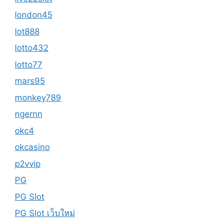
london45
lot888
lotto432
lotto77
mars95
monkey789
ngernn
okc4
okcasino
p2vvip
PG
PG Slot
PG Slot เว็บใหม่