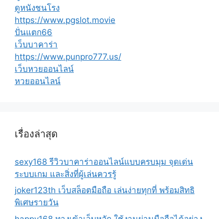
ดูหนังชนโรง
https://www.pgslot.movie
ปั่นแตก66
เว็บบาคาร่า
https://www.punpro777.us/
เว็บหวยออนไลน์
หวยออนไลน์
เรื่องล่าสุด
sexy168 รีวิวบาคาร่าออนไลน์แบบครบมุม จุดเด่น
ระบบเกม และสิ่งที่ผู้เล่นควรรู้
joker123th เว็บสล็อตมือถือ เล่นง่ายทุกที่ พร้อมสิทธิ
พิเศษรายวัน
happy168 ทางเข้าเว็บหลัก ใช้งานผ่านมือถือได้อย่าง