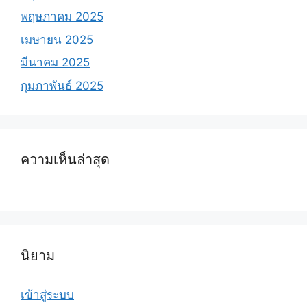
พฤษภาคม 2025
เมษายน 2025
มีนาคม 2025
กุมภาพันธ์ 2025
ความเห็นล่าสุด
นิยาม
เข้าสู่ระบบ