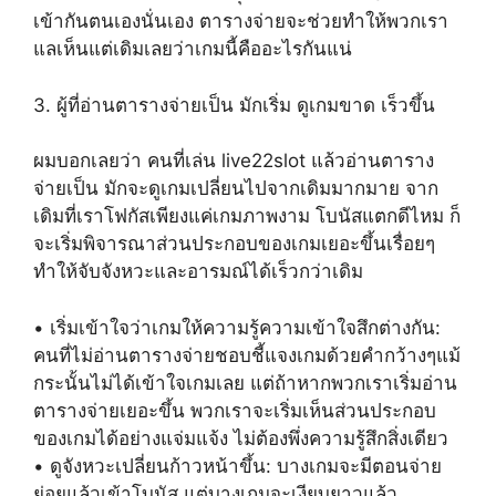
เข้ากันตนเองนั่นเอง ตารางจ่ายจะช่วยทำให้พวกเรา
แลเห็นแต่เดิมเลยว่าเกมนี้คืออะไรกันแน่
3. ผู้ที่อ่านตารางจ่ายเป็น มักเริ่ม ดูเกมขาด เร็วขึ้น
ผมบอกเลยว่า คนที่เล่น live22slot แล้วอ่านตาราง
จ่ายเป็น มักจะดูเกมเปลี่ยนไปจากเดิมมากมาย จาก
เดิมที่เราโฟกัสเพียงแค่เกมภาพงาม โบนัสแตกดีไหม ก็
จะเริ่มพิจารณาส่วนประกอบของเกมเยอะขึ้นเรื่อยๆ
ทำให้จับจังหวะและอารมณ์ได้เร็วกว่าเดิม
• เริ่มเข้าใจว่าเกมให้ความรู้ความเข้าใจสึกต่างกัน:
คนที่ไม่อ่านตารางจ่ายชอบชี้แจงเกมด้วยคำกว้างๆแม้
กระนั้นไม่ได้เข้าใจเกมเลย แต่ถ้าหากพวกเราเริ่มอ่าน
ตารางจ่ายเยอะขึ้น พวกเราจะเริ่มเห็นส่วนประกอบ
ของเกมได้อย่างแจ่มแจ้ง ไม่ต้องพึ่งความรู้สึกสิ่งเดียว
• ดูจังหวะเปลี่ยนก้าวหน้าขึ้น: บางเกมจะมีตอนจ่าย
ย่อยแล้วเข้าโบนัส แต่บางเกมจะเงียบยาวแล้ว