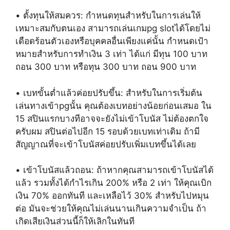
• ตั้งทุนให้สมควร: กำหนดทุนสำหรับในการเล่นให้
เหมาะสมกับตนเอง สามารถเล่นเกมpg slotได้โดยไม่
เดือดร้อนตัวเองหรือบุคคลอื่นเพียงแค่นั้น กำหนดเป้า
หมายสำหรับการทำเงิน 3 เท่า ได้แก่ มีทุน 100 บาท
ถอน 300 บาท หรือทุน 300 บาท ถอน 900 บาท
• เบทขั้นต่ำแล้วค่อยปรับขึ้น: สำหรับในการเริ่มต้น
เล่นทางเข้าpgนั้น คุณต้องเบทอย่างน้อยก่อนเสมอ ใน
15 สปินแรกบางทีอาจจะยังไม่เข้าโบนัส ไม่ต้องตกใจ
ครับผม สปินต่อไปอีก 15 รอบด้วยเบทเท่าเดิม ถ้ามี
สัญญาณที่จะเข้าโบนัสค่อยปรับเพิ่มเบทขึ้นได้เลย
• เข้าโบนัสแล้วถอน: ถ้าหากคุณสามารถเข้าโบนัสได้
แล้ว รวมทั้งได้กำไรเกิน 200% หรือ 2 เท่า ให้คุณเบิก
เงิน 70% ออกทันที และเหลือไว้ 30% สำหรับไปหมุน
ต่อ มันจะช่วยให้คุณไม่เล่นนานเกินความจำเป็น ถ้า
เกิดเสียเงินส่วนนี้ก็ให้เลิกในทันที