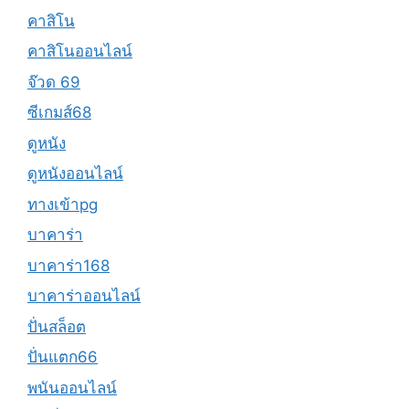
คาสิโน
คาสิโนออนไลน์
จ๊วด 69
ซีเกมส์68
ดูหนัง
ดูหนังออนไลน์
ทางเข้าpg
บาคาร่า
บาคาร่า168
บาคาร่าออนไลน์
ปั่นสล็อต
ปั่นแตก66
พนันออนไลน์