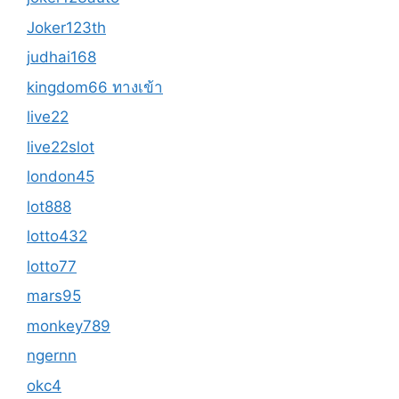
Joker123th
judhai168
kingdom66 ทางเข้า
live22
live22slot
london45
lot888
lotto432
lotto77
mars95
monkey789
ngernn
okc4