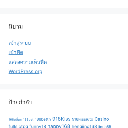
นิยาม
เข้าสู่ระบบ
เข้าฟีด
แสดงความเห็นฟีด
WordPress.org
ป้ายกำกับ
918Kiss
Casino
188betth
918kissauto
168สล็อต
188bet
happy168
fullslotpg
funny18
hengjing168
jinda55