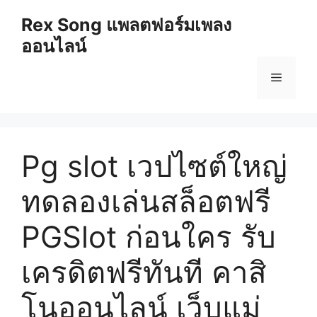
Skip
Rex Song แพลตฟอร์มเพลง
to
ออนไลน์
content
Menu
Pg slot เวปไซต์ใหญ่
ทดลองเล่นสล็อตฟรี
PGSlot ก่อนใคร รับ
เครดิตฟรีทันที คาสิ
โนออนไลน์ เว็บแม่