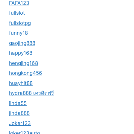
FAFA123
fullslot
fullslotpg
funny18
gaojing888
happy168
hengjing168
hongkong456
huayhit88
hydra888 เครดิตฟรี
jinda55
jinda888
Joker123
joker123auto