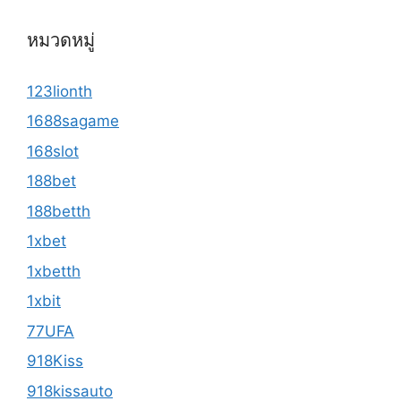
หมวดหมู่
123lionth
1688sagame
168slot
188bet
188betth
1xbet
1xbetth
1xbit
77UFA
918Kiss
918kissauto