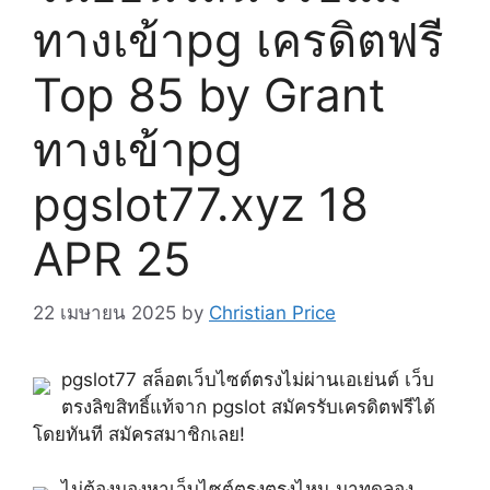
ทางเข้าpg เครดิตฟรี
Top 85 by Grant
ทางเข้าpg
pgslot77.xyz 18
APR 25
22 เมษายน 2025
by
Christian Price
pgslot77 สล็อตเว็บไซต์ตรงไม่ผ่านเอเย่นต์ เว็บ
ตรงลิขสิทธิ์แท้จาก pgslot สมัครรับเครดิตฟรีได้
โดยทันที สมัครสมาชิกเลย!
ไม่ต้องมองหาเว็บไซต์ตรงตรงไหน มาทดลอง