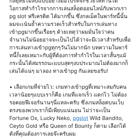
กลยุทธ์ไม่ลับแบบอย่างมือโปรที่จะช่วยให้ท่านได้
โอกาสทำกำไรจากการเล่นสล็อตออนไลน์กับพวกเรา
pg slot ฟรีเครดิต ได้มากขึ้น ซึ่งกลเม็ดในพาร์ทนี้นั้น
ผมจะเน้นย้ำความรวดเร็วสำหรับในการเล่นทาง
เข้าpgมากขึ้นเรื่อยๆ ด้วยเหตุว่าผมมั่นใจว่าคน
จำนวนไม่น้อยอาจจะเป็นไปได้ว่าจะมีเวลาสำหรับเพื่อ
การเล่นทางเข้าpgทุกๆวันไม่มากนัก บทความในพาร์
ทนี้ก็เลยเหมาะกับผู้ที่ต้องการทำกำไรในเวลาสั้นๆแม้
กระนั้นได้สมรรถนะแบบสุดๆงบประมาณไม่ต้องมากก็
เล่นได้แน่ๆ มาลอง ทางเข้าpg กันเลยขอรับ!
• เลือกเกมที่จ่ายไว: เกมทางเข้าpgที่เหมาะสมกับคน
เวลาน้อยๆแบบเราก็คือ เกมที่แจกเร็ว แตกไว ไม่ต้อง
รอคอยฟีเจอร์นานๆนี่แหละครับ ซึ่งเกมสล็อตบนเว็บ
ตรงของพวกเราก็มีเพียบแน่นอน ไม่ว่าจะเป็น
Fortune Ox, Lucky Neko,
pgslot
Wild Bandito,
Ceyto Gold หรือ Queen of Bounty ก็ตาม เลือกได้
ดังที่คุณต้องการเลยจ๊ะครับผม