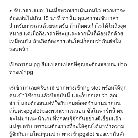
• จับเวลาเสมอ: ในเมื่อพวกเราเน้นเกมไว พวกเราจะ
ต้องเล่นไม่เกิน 15 นาทีเท่านั้น คุณควรจะจับเวลา
สำหรับการเล่นด้วยนะครับ ถ้าเกิดผลกำไรได้ไม่ถึงจุด
หมาย แต่เมื่อถึงเวลาที่ระบุและจากนั้นก็ต้องเลิกด้วย
เหมือนกัน ถ้าเกิดต้องการเล่นใหม่ก็ค่อยว่ากันต่อใน
รอบหน้า
เปิดกรุเกม pg ธีมแปลกแปลกที่คุณจะต้องลองบน ปาก
ทางเข้าpg
เร่เข้ามาเลยครับผม! ปากทางเข้าPg slot พร้อมให้ทุก
คนเข้าใช้งานแล้วปัจจุบันนี้ และก็บอกเลยว่า คุณ
จำเป็นจะต้องสนเท่ห์ใจกับเกมสล็อตจำนวนมากบน
เว็บตรงpgslotของพวกเราแน่นอน ซึ่งในพาร์ทนี้ ผม
จะไม่มาแนะนำเกมที่ทุกคนรู้จักกันอย่างดีเยี่ยมแล้ว
แน่ๆขอรับ เพราผมต้องการที่จะให้คุณได้มาทำความ
รู้จักกับเกมใหม่ๆบนปากทางเข้าpgslot ของเรากันสัก