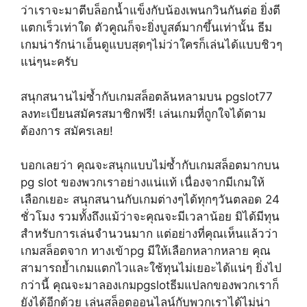
ว่าเราจะมาตีบล็อกน้ำแข็งกับน้องเพนกวินกันต่อ ยิ่งตี
แตกเร็วเท่าใด ตัวคูณก็จะยิ่งบูสต์มากขึ้นเท่านั้น ธีม
เกมน่ารักน่าเอ็นดูแบบสุดๆไม่ว่าใครก็เล่นได้แบบชิวๆ
แน่ๆนะครับ
สนุกสนานไม่ซ้ำกับเกมสล็อตล้นหลามบน pgslot77
ลงทะเบียนสมัครสมาชิกฟรี! เล่นเกมที่ถูกใจได้ตาม
ต้องการ สมัครเลย!
บอกเลยว่า คุณจะสนุกแบบไม่ซ้ำกับเกมสล็อตมากบน
pg slot ของพวกเราอย่างแน่แท้ เนื่องจากมีเกมให้
เลือกเยอะ สนุกสนานกับเกมต่างๆได้ทุกๆวันตลอด 24
ชั่วโมง รวมทั้งถึงแม้ว่าจะคุณจะมีเวลาน้อย มิได้มีทุน
สำหรับการเล่นจำนวนมาก แต่อย่างที่คุณเห็นแล้วว่า
เกมสล็อตจาก ทางเข้าpg มีให้เลือกหลากหลาย คุณ
สามารถย้ำเกมแตกไวและใช้ทุนไม่เยอะได้แน่ๆ ยิ่งไป
กว่านี้ คุณจะมาลองเกมpgslotธีมแปลกของพวกเราก็
ยังได้อีกด้วย เล่นสล็อตออนไลน์กับพวกเราได้ไม่น่า