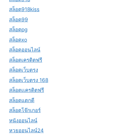
สล็อต918kiss
สล็อต99
สล็อตpg
สล็อตxo
สล็อตออนไลน์
สล็อตเครดิตฟรี
สล็อตเว็บตรง
สล็อตเว็บตรง 168
สล็อตเเครดิตฟรี
สล็อตแตกดี
สล็อตโจ๊กเกอร์
หนังออนไลน์
หวยออนไลน์24