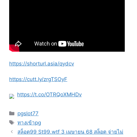
https://shorturl.asia/qydcv
https://cutt.ly/zrgTSOyF
https://t.co/OTRQoXMHDv
Categories
pgslot77
Tags
ทางเข้าpg
สล็อต99 St99.wtf 3 เมษายน 68 สล็อต จ่ายไม่