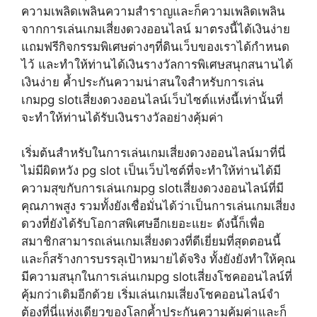
ความเพลิดเพลินความสำราญและก็ความเพลิดเพลิน
จากการเล่นเกมเสี่ยงดวงออนไลน์ มาตรงนี้ได้เงินง่าย
แถมฟรีกิจกรรมพิเศษต่างๆที่ดินเว็บของเราได้กำหนด
ไว้ และทำให้ท่านได้เงินรางวัลการพิเศษสนุกสนานได้
เงินง่าย ค้ำประกันความน่าสนใจสำหรับการเล่น
เกมpg slotเสี่ยงดวงออนไลน์เว็บไซต์แห่งนี้เท่านั้นที่
จะทำให้ท่านได้รับเงินรางวัลอย่างคุ้มค่า
เริ่มต้นสำหรับในการเล่นเกมเสี่ยงดวงออนไลน์มาที่นี่
ไม่มีผิดหวัง pg slot เป็นเว็บไซต์ที่จะทำให้ท่านได้มี
ความสุขกับการเล่นเกมpg slotเสี่ยงดวงออนไลน์ที่มี
คุณภาพสูง รวมทั้งยังเชื่อมั่นได้ว่าเป็นการเล่นเกมเสี่ยง
ดวงที่ยังได้รับโอกาสพิเศษอีกเยอะแยะ ดังนี้ก็เพื่อ
สมาชิกสามารถเล่นเกมเสี่ยงดวงที่ดีเยี่ยมที่สุดตอนนี้
และก็สร้างการบรรลุเป้าหมายได้จริง ทั้งยังยังทำให้คุณ
มีความสนุกในการเล่นเกมpg slotเสี่ยงโชคออนไลน์ที่
คุ้มกว่าเดิมอีกด้วย เริ่มเล่นเกมเสี่ยงโชคออนไลน์จำ
ต้องที่นี่แห่งเดียวของโลกค้ำประกันความคุ้มค่าและก็