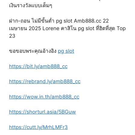
เงินรางวัลแบบเต็มๆ
ฝาก-ถอน ไม่มีขั้นต่ำ pg slot Amb888.cc 22
เมษายน 2025 Lorene คาสิโน pg slot ที่ฮิตที่สุด Top
23
ขอขอบพระคุณอ้างอิง
pg slot
https://bit.ly/amb888_cc
https://rebrand.ly/amb888_cc
https://wow.in.th/amb888_cc
https://shorturl.asia/5BGuw
https://cutt.ly/MrhLMFr3