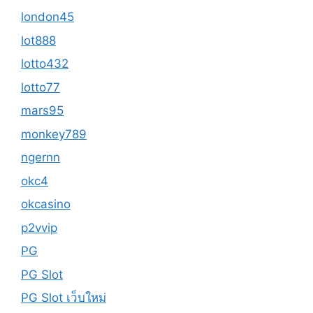
london45
lot888
lotto432
lotto77
mars95
monkey789
ngernn
okc4
okcasino
p2vvip
PG
PG Slot
PG Slot เว็บใหม่