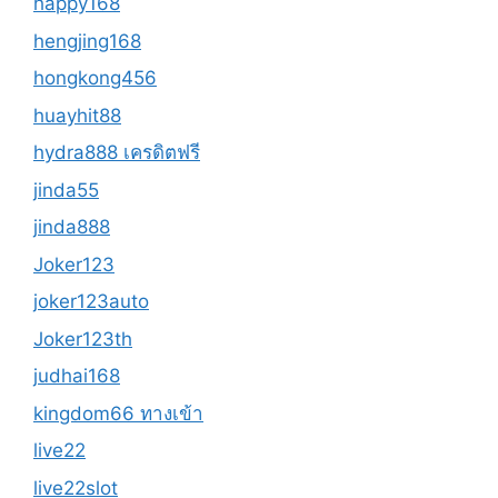
happy168
hengjing168
hongkong456
huayhit88
hydra888 เครดิตฟรี
jinda55
jinda888
Joker123
joker123auto
Joker123th
judhai168
kingdom66 ทางเข้า
live22
live22slot