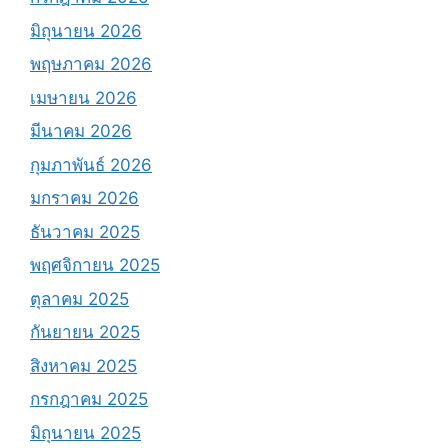
มิถุนายน 2026
พฤษภาคม 2026
เมษายน 2026
มีนาคม 2026
กุมภาพันธ์ 2026
มกราคม 2026
ธันวาคม 2025
พฤศจิกายน 2025
ตุลาคม 2025
กันยายน 2025
สิงหาคม 2025
กรกฎาคม 2025
มิถุนายน 2025