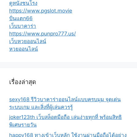
ดูหนังชนโรง
https://www.pgslot.movie
ปั่นแตก66
เว็บบาคาร่า
https://www.punpro777.us/
เว็บหวยออนไลน์
หวยออนไลน์
เรื่องล่าสุด
sexy168 รีวิวบาคาร่าออนไลน์แบบครบมุม จุดเด่น
ระบบเกม และสิ่งที่ผู้เล่นควรรู้
joker123th เว็บสล็อตมือถือ เล่นง่ายทุกที่ พร้อมสิทธิ
พิเศษรายวัน
happy168 ทางเข้าเว็บหลัก ใช้งานผ่านมือถือได้อย่าง