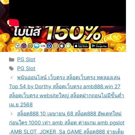
Categories
PG Slot
Tags
PG Slot
พนันออนไลน์ เว็บตรง สล็อตเว็บตรง ทดลองเล่น
Top 54 by Dorthy สล็อตเว็บตรง amb888.win 27
สล็อตเว็บตรง websiteใหญ่ สล็อตฝากถอนไม่มีขั้นต่ำ
เม.ย 2568
สล็อต888 10 เมษายน 68 สล็อต888 อัพเดทใหม่
ก่อนใคร 1000 เท่า amb สล็อต ค่ายเกม amb pgslot
,AMB SLOT ,JOKER ,Sa GAME สล็อต888 จ่ายเต็ม