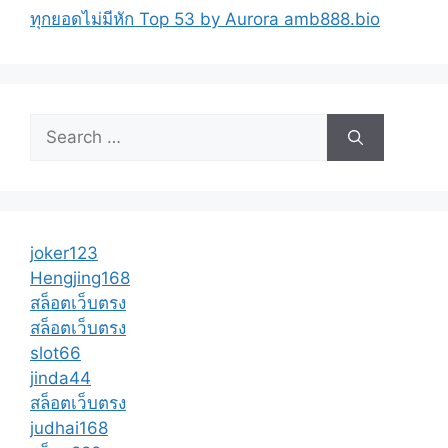
ทุกยอดไม่มีหัก Top 53 by Aurora amb888.bio
Search
for:
joker123
Hengjing168
สล็อตเว็บตรง
สล็อตเว็บตรง
slot66
jinda44
สล็อตเว็บตรง
judhai168