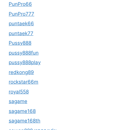
PunPro66
PunPro777
puntaek66
puntaek77
Pussy888
pussy888fun
pussy888play
redkong89
rockstar66m
royal558
sagame
sagame168
sagame168th