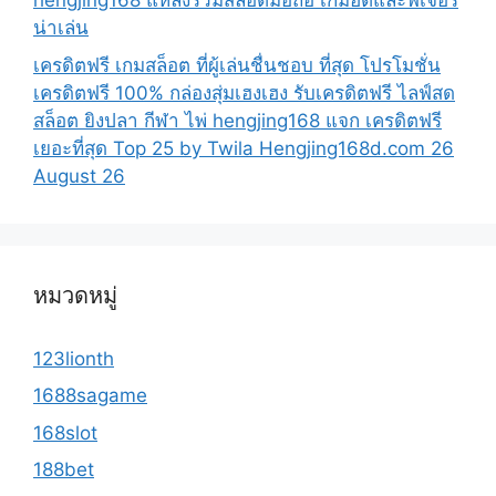
hengjing168 แหล่งรวมสล็อตมือถือ เกมฮิตและฟีเจอร์
น่าเล่น
เครดิตฟรี เกมสล็อต ที่ผู้เล่นชื่นชอบ ที่สุด โปรโมชั่น
เครดิตฟรี 100% กล่องสุ่มเฮงเฮง รับเครดิตฟรี ไลฟ์สด
สล็อต ยิงปลา กีฬา ไพ่ hengjing168 แจก เครดิตฟรี
เยอะที่สุด Top 25 by Twila Hengjing168d.com 26
August 26
หมวดหมู่
123lionth
1688sagame
168slot
188bet