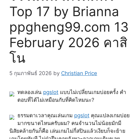
Top 17 by Brianna
ppgheng99.com 13
February 2026 คาสิ
โน
5 กุมภาพันธ์ 2026
by
Christian Price
ทดลองเล่น
pgslot
แบบไม่เปลี่ยนเกมบ่อยครั้ง คำ
ตอบที่ได้ไม่เหมือนกับที่คิดไหมนะ?
ธรรมดาเวลาคุณเล่นเกม
pgslot
คุณแปลงเกมบ่อย
มากขนาดไหนครับผม? คนจำนวนไม่น้อยมักมี
นิสัยคล้ายกันก็คือ เล่นเกมไม่กี่สปินแล้วเงียบก็จะย้าย
เกมโดยทันที ไม่ฝ่าฝืนคอยจังหวะจากเกมเดิมๆเลย