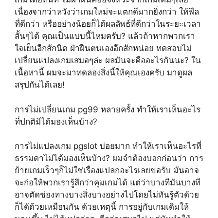
เนื่องจากว่าหวังว่าเกมใหม่จะแตกดีมากยิ่งกว่า ให้ฟีล
ที่ดีกว่า หรืออย่างน้อยก็ได้ผลลัพธ์ที่ดีกว่าในระยะเวลา
สั้นๆได้ คุณเป็นแบบนี้ไหมครับ? แล้วถ้าหากพวกเรา
ใจเย็นอีกสักนิด ฝ่าฝืนตนเองอีกสักหน่อย ทดสอบไม่
เปลี่ยนแปลงเกมเสมอๆล่ะ ผลมันจะคืออะไรกันนะ? ใน
เนื้อหานี้ ผมจะมาทดลองสิ่งนี้ให้คุณเองครับ มาดูผล
สรุปกันได้เลย!
การไม่เปลี่ยนเกม pg99 หลายครั้ง ทำให้เราเห็นอะไร
ที่ปกติมิได้มองเห็นบ้าง?
การไม่แปลงเกม pgslot บ่อยมาก ทำให้เราเห็นอะไรที่
ธรรมดาไม่ได้มองเห็นบ้าง? ผมจำต้องบอกก่อนว่า การ
ย้ายเกมเร็วๆก็ไม่ใช่เรื่องแปลกอะไรเลยขอรับ มันอาจ
จะก่อให้พวกเรารู้สึกว่าคุมเกมได้ แต่ว่าบางทีมันบางที
อาจตัดช่องทางบางสิ่งบางอย่างไปโดยไม่ทันรู้ตัวด้วย
ก็ได้ด้วยเหมือนกัน ด้วยเหตุนี้ การอยู่กับเกมเดิมให้