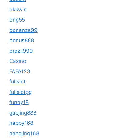
bkkwin
bng55
bonanza99
bonus888
brazil999
Casino
FAFA123
fullslot
fullslotpg
funny18
gaojing888
happy168
hengjing168