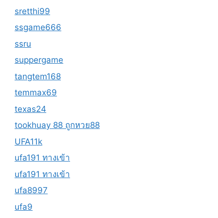
sretthi99
ssgame666
ssru
suppergame
tangtem168
temmax69
texas24
tookhuay 88 ถูกหวย88
UFA11k
ufa191 ทางเข้า
ufa191 ทางเข้า
ufa8997
ufa9