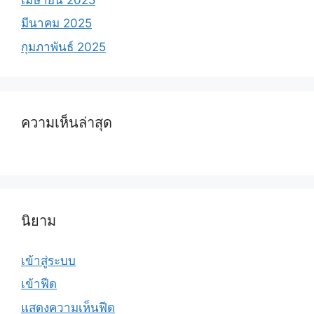
มีนาคม 2025
กุมภาพันธ์ 2025
ความเห็นล่าสุด
นิยาม
เข้าสู่ระบบ
เข้าฟีด
แสดงความเห็นฟีด