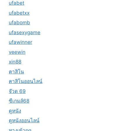
ufabet
ufabetxx
ufabomb
ufasexygame
ufawinner
veewin
xin88
คาสิโน
คาสิโนออนไลน์
จ๊วด 69
ซีเกมส์68
ดูหนัง
ดูหนังออนไลน์
ทางเข้าpg