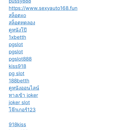
pussy888
https://www.sexyauto168.fun
สล็อตxo
สล็อตทดลอง
ดูหนังโป๊
1xbetth
pgslot
pgslot
pgslot888
kiss918
pg slot
188betth
ดูหนังออนไลน์
ทางเข้า joker
joker slot
โจ๊กเกอร์123
918kiss