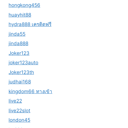
hongkong456
huayhit88
hydra888 เครดิตฟรี
jinda55
jinda888
Joker123
joker123auto
Joker123th
judhai168
kingdom66 ทางเข้า
live22
live22slot
london45