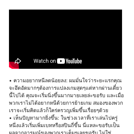
• ความอยากหนีลดน้อยลง: ผมมั่นใจว่าระยะแรกคุณ
จะอึดอัดมากๆต้องการแปลงเกมสุดๆแต่หากผ่านเดี๋ยว
นี้ไปได้ คุณจะเริ่มนิ่งขึ้นมากมายเลยล่ะขอรับ และเมื่อ
พวกเราไม่ได้อยากหนีด้วยการย้ายเกม สมองของพวก
เราจะเริ่มคิดแล้วก็ใคร่ครวญเพิ่มขึ้นเรื่อยๆด้วย
• เห็นปัญหามากยิ่งขึ้น: ในช่วงเวลาที่เราเล่นไปครู่
หนึ่งแล้วเริ่มเพิ่มเบทหรือสปินถี่ขึ้น นี่แหละขอรับเป็น
ผลจากอารมณ์ของพวกเราเต็มๆเลยขอรับ ไม่ใช่