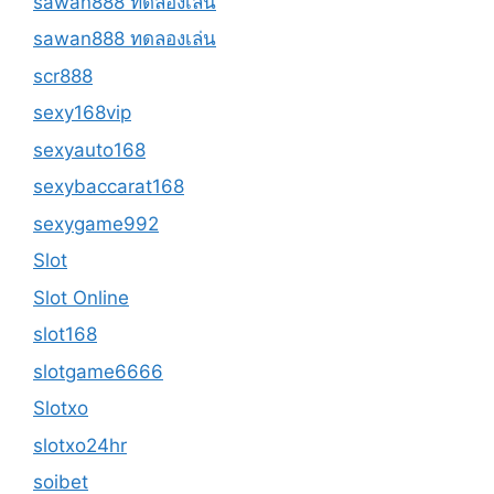
sawan888 ทดลองเล่น
sawan888 ทดลองเล่น
scr888
sexy168vip
sexyauto168
sexybaccarat168
sexygame992
Slot
Slot Online
slot168
slotgame6666
Slotxo
slotxo24hr
soibet