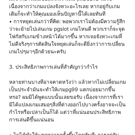
เนื่องจากว่าเกมแปลงจังหวะอะไรเลย หากอยู่กับเกม
เดิมก็จะทำให้คุณมองเห็นปัญหานี้ได้เลยทันที
• การหยุดเล่นกว่าที่คิด: พอพวกเราไม่ต้องมีความรู้สึก
ว่าจะย้ายไปเล่นเกม pgslot เกมไหนดี พวกเราก็จะจุด
โฟกัสกับเกมข้างหน้าได้มากขึ้น หากเจอจังหวะเกมที่
ไม่ดีจริงๆการตัดสินใจหยุดเล่นก็จะดียิ่งกว่าการเปลี่ยน
เกมไปๆมาๆอีกด้วยนะครับ
3. ประสิทธิภาพการเล่นที่สำคัญกว่ากำไร
หลายท่านบางทีอาจคาดหวังว่า แล้วหากไม่เปลี่ยนเกม
เป็นประจำมันจะทำให้เกมpg99 แตกบ่อยมากขึ้น
หรอ? ผมมิได้พูดแบบนั้นเลยขอรับ เนื่องจากการที่เรา
มิได้แปลงเกมเสมอๆสิ่งที่ต่างออกไปบางครั้งอาจจะเป็น
กำไรหรือเปล่าเป็นก็ได้ แต่ว่าที่แน่นอนประสิทธิภาพ
การเล่นดีขึ้นแน่นอน
• ไม่ได้ทำให้แตกหลายครั้งขึ้นโดยทันที: การอยู่กับ