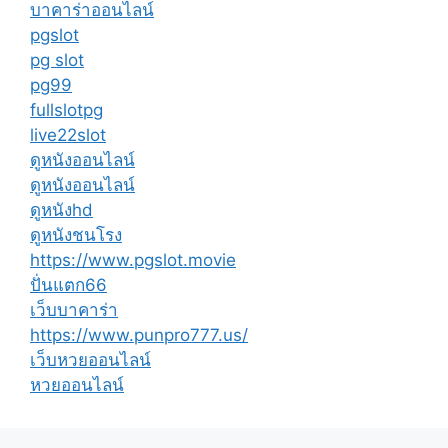
บาคาร่าออนไลน์
pgslot
pg slot
pg99
fullslotpg
live22slot
ดูหนังออนไลน์
ดูหนังออนไลน์
ดูหนังhd
ดูหนังชนโรง
https://www.pgslot.movie
ปั่นแตก66
เว็บบาคาร่า
https://www.punpro777.us/
เว็บหวยออนไลน์
หวยออนไลน์