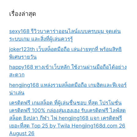
เรื่องล่าสุด
sexy168 รีวิวบาคาร่าออนไลน์แบบครบมุม จุดเด่น
ระบบเกม และสิ่งที่ผู้เล่นควรรู้
joker123th เว็บสล็อตมือถือ เล่นง่ายทุกที่ พร้อมสิทธิ
พิเศษรายวัน
happy168 ทางเข้าเว็บหลัก ใช้งานผ่านมือถือได้อย่าง
สะดวก
hengjing168 แหล่งรวมสล็อตมือถือ เกมฮิตและฟีเจอร์
น่าเล่น
เครดิตฟรี เกมสล็อต ที่ผู้เล่นชื่นชอบ ที่สุด โปรโมชั่น
เครดิตฟรี 100% กล่องสุ่มเฮงเฮง รับเครดิตฟรี ไลฟ์สด
สล็อต ยิงปลา กีฬา ไพ่ hengjing168 แจก เครดิตฟรี
เยอะที่สุด Top 25 by Twila Hengjing168d.com 26
August 26