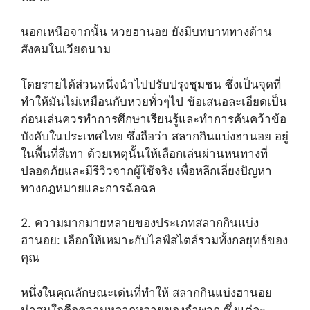
นอกเหนือจากนั้น หวยฮานอย ยังมีบทบาททางด้าน
สังคมในเวียดนาม
โดยรายได้ส่วนหนึ่งนำไปปรับปรุงชุมชน ซึ่งเป็นจุดที่
ทำให้มันไม่เหมือนกับหวยทั่วๆไป ข้อเสนอละเอียดเป็น
ก่อนเล่นควรทำการศึกษาเรียนรู้และทำการค้นคว้าข้อ
บังคับในประเทศไทย ซึ่งถือว่า สลากกินแบ่งฮานอย อยู่
ในพื้นที่สีเทา ด้วยเหตุนั้นให้เลือกเล่นผ่านหนทางที่
ปลอดภัยและมีรีวิวจากผู้ใช้จริง เพื่อหลีกเลี่ยงปัญหา
ทางกฎหมายและการฉ้อฉล
2. ความมากมายหลายของประเภทสลากกินแบ่ง
ฮานอย: เลือกให้เหมาะกับไลฟ์สไตล์รวมทั้งกลยุทธ์ของ
คุณ
หนึ่งในคุณลักษณะเด่นที่ทำให้ สลากกินแบ่งฮานอย
น่าสนใจคือความหลากหลายของจำพวก ซึ่งแต่ละ