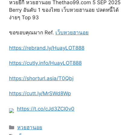
หวยยี่กี หวยฮานอย Thethao99.com 5 SEP 2025
Berry อันดับ 1 ของไทย เว็บหวยฮานอย ปลดหนี้ได้
ง่ายๆ Top 93
ขอขอบคุณมาก Ref.
เว็บหวยฮานอย
https://rebrand.ly/HuayLOT888
https://cutly.info/HuayLOT888
https://shorturl.asia/T0Qbj
https://cutt.ly/MrSWd8Wp
https://t.co/cJd3ZCl0v0
Categories
หวยฮานอย