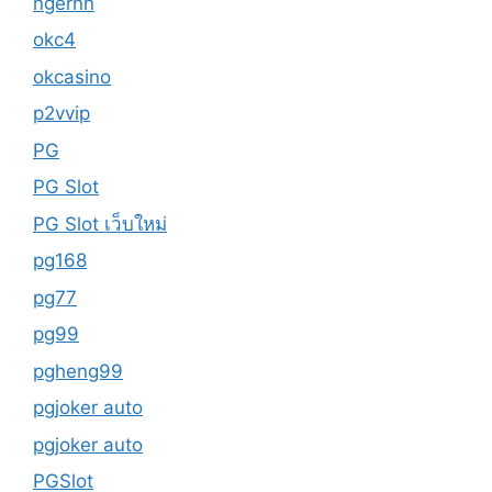
ngernn
okc4
okcasino
p2vvip
PG
PG Slot
PG Slot เว็บใหม่
pg168
pg77
pg99
pgheng99
pgjoker auto
pgjoker auto
PGSlot