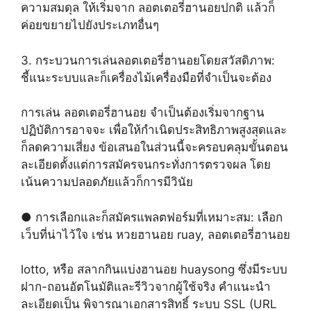
ความสมดุล ให้เริ่มจาก ลอตเตอรี่ฮานอยปกติ แล้วก็
ค่อยขยายไปยังประเภทอื่นๆ
3. กระบวนการเล่นลอตเตอรี่ฮานอยโดยสวัสดิภาพ:
ชี้แนะระบบและก็เครื่องไม้เครื่องมือที่จำเป็นจะต้อง
การเล่น ลอตเตอรี่ฮานอย จำเป็นต้องเริ่มจากฐาน
ปฏิบัติการอาจจะ เพื่อให้กำเนิดประสิทธิภาพสูงสุดและ
ก็ลดความเสี่ยง ข้อเสนอในส่วนนี้จะครอบคลุมขั้นตอน
ละเอียดตั้งแต่การสมัครจนกระทั่งการตรวจผล โดย
เน้นความปลอดภัยแล้วก็การมีวินัย
● การเลือกและก็สมัครแพลตฟอร์มที่เหมาะสม: เลือก
เว็บที่น่าไว้ใจ เช่น หวยฮานอย ruay, ลอตเตอรี่ฮานอย
lotto, หรือ สลากกินแบ่งฮานอย huaysong ซึ่งมีระบบ
ฝาก-ถอนอัตโนมัติและรีวิวจากผู้ใช้จริง คำแนะนำ
ละเอียดเป็น พิจารณาเอกสารสิทธิ์ ระบบ SSL (URL