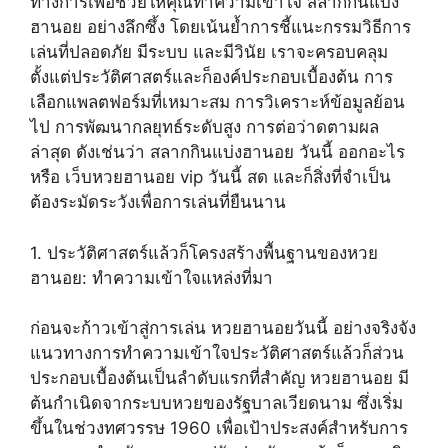
ทางการเพื่อช่วยให้คุณทำความเข้าใจ สลากกินแบ่ง
ฮานอย อย่างลึกซึ้ง โดยเน้นย้ำการชี้แนะกรรมวิธีการ
เล่นที่ปลอดภัย มีระบบ และมีวินัย เราจะครอบคลุม
ตั้งแต่ประวัติศาสตร์และก็องค์ประกอบเบื้องต้น การ
เลือกแพลตฟอร์มที่เหมาะสม การวิเคราะห์ข้อมูลย้อน
ไป การพัฒนากลยุทธ์ระดับสูง การต่อว่าดตามผล
ล่าสุด ดังเช่นว่า สลากกินแบ่งฮานอย วันนี้ ออกอะไร
หรือ เว็บหวยฮานอย vip วันนี้ สด และก็สิ่งที่จำเป็น
ต้องระมัดระวังเพื่อการเล่นที่ยืนนาน
1. ประวัติศาสตร์แล้วก็โครงสร้างพื้นฐานของหวย
ฮานอย: ทำความเข้าใจแหล่งที่มา
ก่อนจะก้าวเข้าสู่การเล่น หวยฮานอยวันนี้ อย่างจริงจัง
แนวทางการทำความเข้าใจประวัติศาสตร์แล้วก็ส่วน
ประกอบเบื้องต้นเป็นลำดับแรกที่สำคัญ หวยฮานอย มี
ต้นกำเนิดจากระบบหวยของรัฐบาลเวียดนาม ซึ่งเริ่ม
ขึ้นในช่วงทศวรรษ 1960 เพื่อเป้าประสงค์สำหรับการ