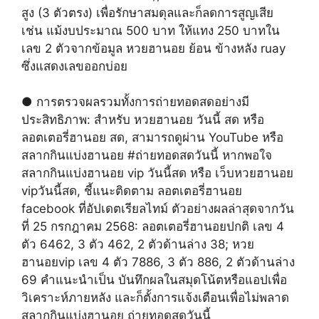
สูง (3 ตัวตรง) เพื่อรักษาสมดุลและก็ลดการสูญเสีย
เช่น แม้งบประมาณ 500 บาท ให้แทง 250 บาทใน
เลข 2 ตัวจากข้อมูล หวยฮานอย ย้อน ข้างหลัง ruay
ซึ่งแสดงเลขออกบ่อย
● การตรวจผลรวมทั้งการถ่ายทอดสดอย่างมี
ประสิทธิภาพ: สำหรับ หวยฮานอย วันนี้ สด หรือ
ลอตเตอรี่ฮานอย สด, สามารถดูผ่าน YouTube หรือ
สลากกินแบ่งฮานอย #ถ่ายทอดสดวันนี้ หากพอใจ
สลากกินแบ่งฮานอย vip วันนี้สด หรือ เว็บหวยฮานอย
vipวันนี้สด, ชี้แนะติดตาม ลอตเตอรี่ฮานอย
facebook ที่อัปเดตเรียลไทม์ ตัวอย่างผลล่าสุดจากวัน
ที่ 25 กรกฎาคม 2568: ลอตเตอรี่ฮานอยปกติ เลข 4
ตัว 6462, 3 ตัว 462, 2 ตัวด้านล่าง 38; หวย
ฮานอยvip เลข 4 ตัว 7886, 3 ตัว 886, 2 ตัวด้านล่าง
69 คำแนะนำเป็น บันทึกผลในสมุดโน้ตหรือแอปเพื่อ
วิเคราะห์ภายหลัง และก็ตั้งการแจ้งเตือนเพื่อไม่พลาด
สลากกินแบ่งฮานอย ถ่ายทอดสดวันนี้