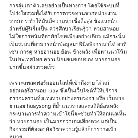
การสุ่มเดาตัวเลขอย่างเป็นทางการ โดยใช้ระบบที่
โปร่งใสรวมทั้งได้รับการตรวจทานจากหน่วยงาน
ราชการ ทำให้มันมีความน่าเชื่อถือสูง ข้อแนะนำ
สำหรับผู้ริเริ่มเป็น ควรศึกษาเรียนรู้ว่า หวยฮานอย
ไม่ใช่การพนันที่อาศัยโชคเพียงอย่างเดียว แม้กระนั้น
เป็นระบบที่สามารถนำข้อมูลมาพินิจพิจารณาได้ อาทิ
เช่น การดู หวยฮานอย ย้อน ข้างหลัง เพื่อหาแนวโน้ม
ในประเทศไทย ความนิยมชมชอบของ หวยฮานอย
มากขึ้นอย่างรวดเร็ว
เพราะแพลตฟอร์มออนไลน์ที่เข้าถึงง่าย ได้แก่
ลอตเตอรี่ฮานอย ruay ซึ่งเป็นเว็บไซต์ที่ให้บริการ
ตรวจผลรวมทั้งแทงหวยอย่างครบวงจร หรือ เว็บหวย
ฮานอย huaysong ที่ย้ำแนวทางและสถิติย้อนหลัง
กระบวนการทำความเข้าใจนี้จะช่วยทำให้คุณแลเห็น
ว่า หวยฮานอย เป็นมากกว่าเกมเสี่ยงดวง แต่เป็น
กิจกรรมที่ต้องอาศัยวิชาความรู้แล้วก็การวางเป้า
หมาย