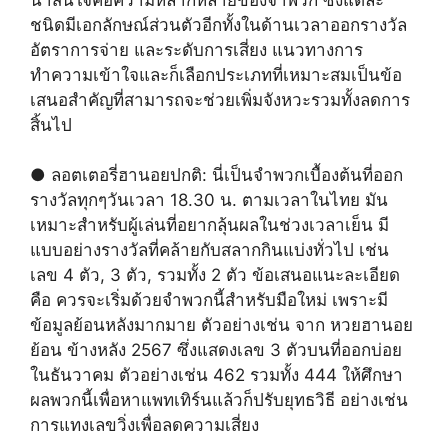
ชนิดมีเอกลักษณ์ส่วนตัวอีกทั้งในด้านเวลาออกรางวัล
อัตราการจ่าย และระดับการเสี่ยง แนวทางการ
ทำความเข้าใจและก็เลือกประเภทที่เหมาะสมเป็นข้อ
เสนอสำคัญที่สามารถจะช่วยเพิ่มจังหวะรวมทั้งลดการ
สิ้นไป
● ลอตเตอรี่ฮานอยปกติ: นี่เป็นจำพวกเบื้องต้นที่ออก
รางวัลทุกๆวันเวลา 18.30 น. ตามเวลาในไทย มัน
เหมาะสำหรับผู้เล่นที่อยากลุ้นผลในช่วงเวลาเย็น มี
แบบอย่างรางวัลที่คล้ายกับสลากกินแบ่งทั่วไป เช่น
เลข 4 ตัว, 3 ตัว, รวมทั้ง 2 ตัว ข้อเสนอแนะละเอียด
คือ ควรจะเริ่มด้วยจำพวกนี้สำหรับมือใหม่ เพราะมี
ข้อมูลย้อนหลังมากมาย ตัวอย่างเช่น จาก หวยฮานอย
ย้อน ข้างหลัง 2567 ซึ่งแสดงเลข 3 ตัวบนที่ออกบ่อย
ในธันวาคม ตัวอย่างเช่น 462 รวมทั้ง 444 ให้ศึกษา
ผลพวกนี้เพื่อหาแพทเทิร์นแล้วก็ปรับยุทธวิธี อย่างเช่น
การแทงเลขวิ่งเพื่อลดความเสี่ยง