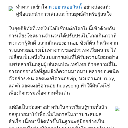
ทำความเข้าใจ
หวยฮานอยวันนี้
อย่างถ่องแท้:
คู่มือแนะนำการเล่นและก็กลยุทธ์สำหรับผู้สนใจ
ในยุคดิจิทัลที่เทคโนโลยีเชื่อมต่อโลกใบนี้เข้าด้วยกัน
การเสี่ยงโชคผ่านจำนวนได้ปรับปรุงไปไกลเกินกว่าที่
พวกเรารู้จักดี สลากกินแบ่งฮานอย ซึ่งมีต้นกำเนิดจาก
ระบบหวยอย่างเป็นทางการของประเทศเวียดนาม ได้
เปลี่ยนเป็นหนึ่งในแบบการเล่นที่ได้รับความนิยมอย่าง
แพร่หลายในกลุ่มผู้เล่นคนประเทศไทย ด้วยความถี่ใน
การออกรางวัลที่สูงแล้วก็ความมากมายหลายของชนิด
ตัวอย่างเช่น ลอตเตอรี่ฮานอยvip, หวยฮานอย ruay,
และก็ ลอตเตอรี่ฮานอย huaysong ทำให้มันไม่ใช่
เพียงกิจกรรมเพื่อความตื่นเต้น
แต่ยังเป็นช่องทางสำหรับในการเรียนรู้รวมทั้งนำ
กลอุบายมาใช้เพื่อเพิ่มโอกาสในการประสบผล
สำเร็จ เนื้อหานี้จัดทำขึ้นในฐานะคู่มืออย่างเป็น