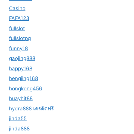
Casino
FAFA123
fullslot
fullslotpg
funny18
gaojing888
happy168
hengjing168
hongkong456
huayhit88
hydra888 เครดิตฟรี
jinda55
jinda888