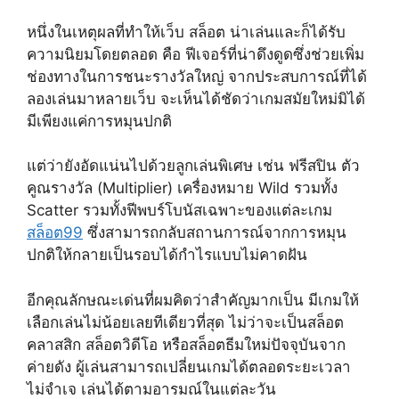
หนึ่งในเหตุผลที่ทำให้เว็บ สล็อต น่าเล่นและก็ได้รับ
ความนิยมโดยตลอด คือ ฟีเจอร์ที่น่าดึงดูดซึ่งช่วยเพิ่ม
ช่องทางในการชนะรางวัลใหญ่ จากประสบการณ์ที่ได้
ลองเล่นมาหลายเว็บ จะเห็นได้ชัดว่าเกมสมัยใหม่มิได้
มีเพียงแค่การหมุนปกติ
แต่ว่ายังอัดแน่นไปด้วยลูกเล่นพิเศษ เช่น ฟรีสปิน ตัว
คูณรางวัล (Multiplier) เครื่องหมาย Wild รวมทั้ง
Scatter รวมทั้งฟีพบร์โบนัสเฉพาะของแต่ละเกม
สล็อต99
ซึ่งสามารถกลับสถานการณ์จากการหมุน
ปกติให้กลายเป็นรอบได้กำไรแบบไม่คาดฝัน
อีกคุณลักษณะเด่นที่ผมคิดว่าสำคัญมากเป็น มีเกมให้
เลือกเล่นไม่น้อยเลยทีเดียวที่สุด ไม่ว่าจะเป็นสล็อต
คลาสสิก สล็อตวิดีโอ หรือสล็อตธีมใหม่ปัจจุบันจาก
ค่ายดัง ผู้เล่นสามารถเปลี่ยนเกมได้ตลอดระยะเวลา
ไม่จำเจ เล่นได้ตามอารมณ์ในแต่ละวัน