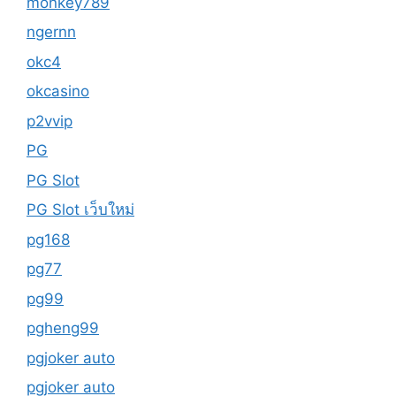
monkey789
ngernn
okc4
okcasino
p2vvip
PG
PG Slot
PG Slot เว็บใหม่
pg168
pg77
pg99
pgheng99
pgjoker auto
pgjoker auto