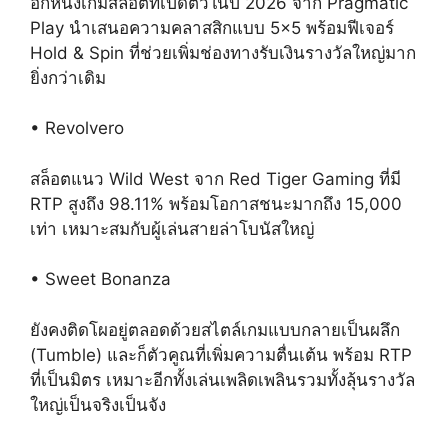
อีกหนึ่งเกมสล็อตที่เปิดตัวในปี 2026 จาก Pragmatic
Play นำเสนอความคลาสสิกแบบ 5×5 พร้อมฟีเจอร์
Hold & Spin ที่ช่วยเพิ่มช่องทางรับเงินรางวัลใหญ่มาก
ยิ่งกว่าเดิม
• Revolvero
สล็อตแนว Wild West จาก Red Tiger Gaming ที่มี
RTP สูงถึง 98.11% พร้อมโอกาสชนะมากถึง 15,000
เท่า เหมาะสมกับผู้เล่นสายล่าโบนัสใหญ่
• Sweet Bonanza
ยังคงติดโผอยู่ตลอดด้วยสไตล์เกมแบบกลายเป็นผลึก
(Tumble) และก็ตัวคูณที่เพิ่มความตื่นเต้น พร้อม RTP
ที่เป็นมิตร เหมาะอีกทั้งเล่นเพลิดเพลินรวมทั้งลุ้นรางวัล
ใหญ่เป็นจริงเป็นจัง