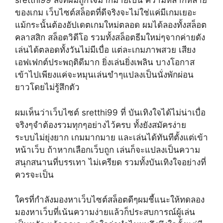
sretthi99 สิ่งที่ผมถูกใจมากมายเป็น ความหลากหลาย
ของเกม เว็บไซต์สล็อตที่ดีจริงจะไม่ใช่แค่มีเกมเยอะ
แม้กระนั้นต้องอัปเดตเกมใหม่ตลอด ผมได้ลองทั้งสล็อต
คลาสสิก สล็อตวิดีโอ รวมทั้งสล็อตธีมใหม่ๆจากค่ายดัง
เล่นได้ตลอดทั้งวันไม่มีเบื่อ แต่ละเกมภาพสวย เสียง
เอฟเฟกต์ประพฤติดีมาก ยิ่งเล่นยิ่งเพลิน บางโอกาส
เข้าไปเพียงแค่จะหมุนเล่นขำๆแปลงเป็นนั่งพักผ่อน
ยาวโดยไม่รู้สึกตัว
ผมเห็นว่าเว็บไซต์ sretthi99 ที่ บันเทิงใจได้ไม่น่าเบื่อ
จริงๆจำต้องรวมทุกๆอย่างไว้ครบ ทั้งยังสมัครง่าย
ระบบไม่ยุ่งยาก เกมมากมาย และเล่นได้ทันทีตั้งแต่เข้า
หน้าเว็บ ถ้าหากเลือกเว็บถูก เล่นก็จะแปลงเป็นความ
สนุกสนานที่บรรเทา ไม่เครียด รวมทั้งบันเทิงใจอย่างที่
ควรจะเป็น
ใครที่กำลังมองหาเว็บไซต์สล็อตดีๆผมชี้แนะให้ทดลอง
มองหาเว็บที่เน้นความง่ายแล้วก็ประสบการณ์ผู้เล่น