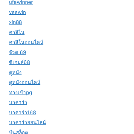
ufawinner
veewin
xin88
คาสิโน
คาสิโนออนไลน์
จ๊วด 69
ซีเกมส์68
ดูหนัง
ดูหนังออนไลน์
ทางเข้าpg
บาคาร่า
บาคาร่า168
บาคาร่าออนไลน์
ปั่นสล็อต