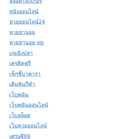
สล็อตโจ๊กเกอร์
หนังออนไลน์
หวยออนไลน์24
หวยฮานอย
หวยฮานอย vip
เกมยิงปลา
เครดิตฟรี
เซ็กซี่บาคาร่า
เดิมพันกีฬา
เว็บพนัน
เว็บพนันออนไลน์
เว็บสล็อต
เว็บหวยออนไลน์
เศรษฐี99