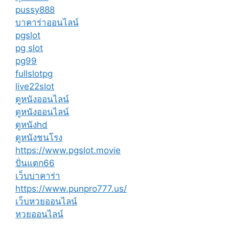
pussy888
บาคาร่าออนไลน์
pgslot
pg slot
pg99
fullslotpg
live22slot
ดูหนังออนไลน์
ดูหนังออนไลน์
ดูหนังhd
ดูหนังชนโรง
https://www.pgslot.movie
ปั่นแตก66
เว็บบาคาร่า
https://www.punpro777.us/
เว็บหวยออนไลน์
หวยออนไลน์