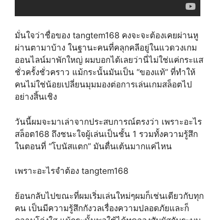
มั่นใจว่าชื่อของ tangtem168 คงจะจะต้องเคยผ่านหู
ผ่านตามาบ้าง ในฐานะคนที่คลุกคลีอยู่ในแวดวงเกม
ออนไลน์มาพักใหญ่ ผมบอกได้เลยว่านี่ไม่ใช่แค่กระแส
ชั่วครั้งชั่วคราว แม้กระนั้นมันเป็น “ของแท้” ที่ทำให้
คนไม่ใช่น้อยเปลี่ยนมุมมองต่อการเล่นเกมสล็อตไป
อย่างสิ้นเชิง
วันนี้ผมจะมาเล่าจากประสบการณ์ตรงว่า เพราะอะไร
สล็อต168 ถึงชนะใจผู้เล่นเป็นชั้น 1 รวมทั้งความรู้สึก
ในตอนที่ “โบนัสแตก” มันตื่นเต้นมากแค่ไหน
เพราะอะไรจำต้อง tangtem168
ย้อนกลับไปขณะที่ผมเริ่มเล่นใหม่ๆผมก็เช่นเดียวกับทุก
คน เป็นมีความรู้สึกกังวลเรื่องความปลอดภัยและก็