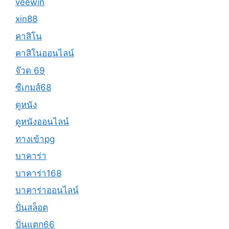
veewin
xin88
คาสิโน
คาสิโนออนไลน์
จ๊วด 69
ซีเกมส์68
ดูหนัง
ดูหนังออนไลน์
ทางเข้าpg
บาคาร่า
บาคาร่า168
บาคาร่าออนไลน์
ปั่นสล็อต
ปั่นแตก66