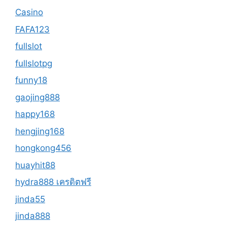
Casino
FAFA123
fullslot
fullslotpg
funny18
gaojing888
happy168
hengjing168
hongkong456
huayhit88
hydra888 เครดิตฟรี
jinda55
jinda888