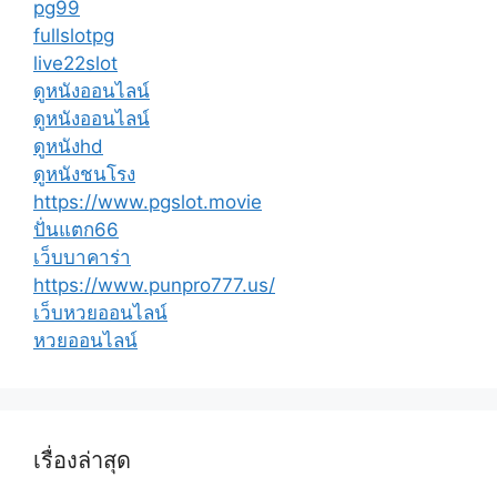
pg99
fullslotpg
live22slot
ดูหนังออนไลน์
ดูหนังออนไลน์
ดูหนังhd
ดูหนังชนโรง
https://www.pgslot.movie
ปั่นแตก66
เว็บบาคาร่า
https://www.punpro777.us/
เว็บหวยออนไลน์
หวยออนไลน์
เรื่องล่าสุด