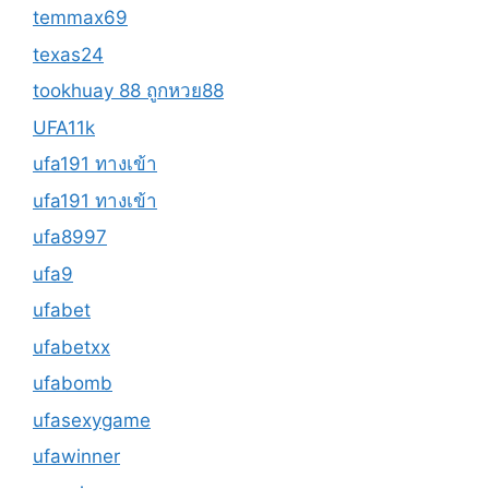
temmax69
texas24
tookhuay 88 ถูกหวย88
UFA11k
ufa191 ทางเข้า
ufa191 ทางเข้า
ufa8997
ufa9
ufabet
ufabetxx
ufabomb
ufasexygame
ufawinner