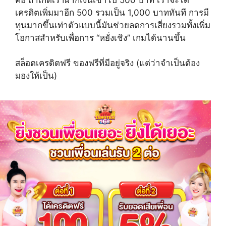
เครดิตเพิ่มมาอีก 500 รวมเป็น 1,000 บาททันที การมี
ทุนมากขึ้นเท่าตัวแบบนี้มันช่วยลดการเสี่ยงรวมทั้งเพิ่ม
โอกาสสำหรับเพื่อการ “หยั่งเชิง” เกมได้นานขึ้น
สล็อตเครดิตฟรี ของฟรีที่มีอยู่จริง (แต่ว่าจำเป็นต้อง
มองให้เป็น)