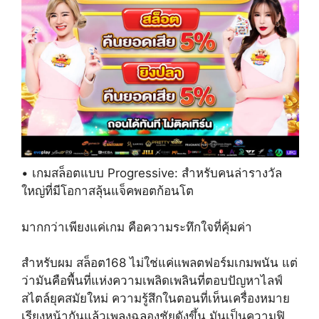
• เกมสล็อตแบบ Progressive: สำหรับคนล่ารางวัล
ใหญ่ที่มีโอกาสลุ้นแจ็คพอตก้อนโต
มากกว่าเพียงแค่เกม คือความระทึกใจที่คุ้มค่า
สำหรับผม สล็อต168 ไม่ใช่แค่แพลตฟอร์มเกมพนัน แต่
ว่ามันคือพื้นที่แห่งความเพลิดเพลินที่ตอบปัญหาไลฟ์
สไตล์ยุคสมัยใหม่ ความรู้สึกในตอนที่เห็นเครื่องหมาย
เรียงหน้ากันแล้วเพลงฉลองชัยดังขึ้น มันเป็นความฟิ