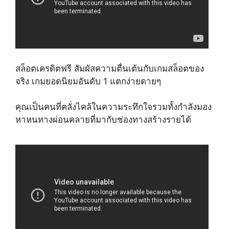
สล็อตเครดิตฟรี สัมผัสความตื่นเต้นกับเกมสล็อตของ
จริง เกมยอดนิยมอันดับ 1 แตกง่ายดายๆ
คุณเป็นคนที่คลั่งไคล้ในความระทึกใจรวมทั้งกำลังมอง
หาหนทางผ่อนคลายที่มากับช่องทางสร้างรายได้