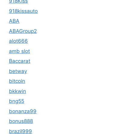
918Kiss
918kissauto
ABA
ABAGroup2
alot666
amb slot
Baccarat
betway
bitcoin
bkkwin
bng55
bonanza99
bonus888
brazil999