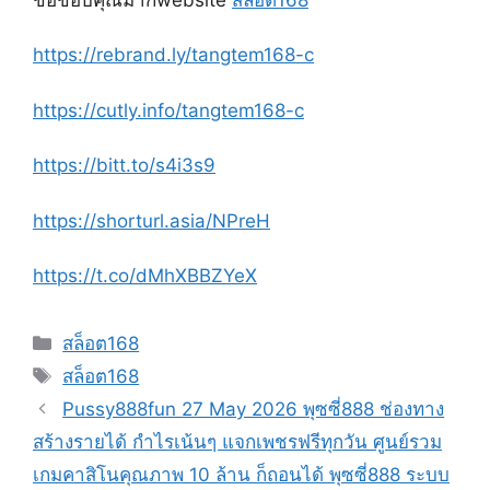
https://rebrand.ly/tangtem168-c
https://cutly.info/tangtem168-c
https://bitt.to/s4i3s9
https://shorturl.asia/NPreH
https://t.co/dMhXBBZYeX
Categories
สล็อต168
Tags
สล็อต168
Pussy888fun 27 May 2026 พุซซี่888 ช่องทาง
สร้างรายได้ กำไรเน้นๆ แจกเพชรฟรีทุกวัน ศูนย์รวม
เกมคาสิโนคุณภาพ 10 ล้าน ก็ถอนได้ พุซซี่888 ระบบ