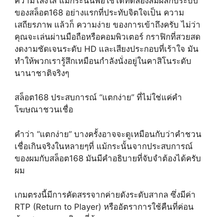
ความโล่งใส แม้กระนั้นพอใช้ได้ทดลองสัมผัสกับระบบ
ของสล็อต168 อย่างแรกที่ประทับจิตใจเป็น ความ
เสถียรภาพ แล้วก็ ความง่าย ของการเข้าถึงครับ ไม่ว่า
คุณจะเล่นผ่านมือถือหรือคอมพิวเตอร์ กราฟิกที่สวยสด
งดงามชัดเจนระดับ HD และเสียงประกอบที่เร้าใจ มัน
ทำให้พวกเรารู้สึกเหมือนกำลังนั่งอยู่ในคาสิโนระดับ
นานาชาติจริงๆ
สล็อต168 ประสบการณ์ “แตกง่าย” ที่ไม่ใช่แค่คำ
โฆษณาชวนเชื่อ
คำว่า “แตกง่าย” บางครั้งอาจจะดูเหมือนกับว่าคำชวน
เชื่อเกินจริงในหลายๆที่ แม้กระนั้นจากประสบการณ์
ของผมกับสล็อต168 มันมีคำอธิบายที่จับจำต้องได้ครับ
ผม
เกมตรงนี้มีการคัดสรรจากค่ายดังระดับสากล ซึ่งมีค่า
RTP (Return to Player) หรืออัตราการใช้คืนที่ค่อน